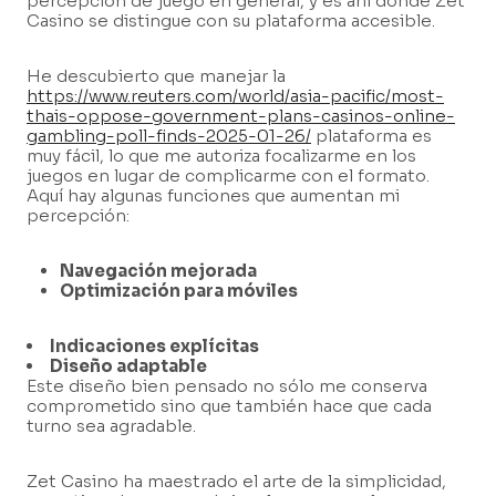
percepción de juego en general, y es ahí donde Zet
Casino se distingue con su plataforma accesible.
He descubierto que manejar la
https://www.reuters.com/world/asia-pacific/most-
thais-oppose-government-plans-casinos-online-
gambling-poll-finds-2025-01-26/
plataforma es
muy fácil, lo que me autoriza focalizarme en los
juegos en lugar de complicarme con el formato.
Aquí hay algunas funciones que aumentan mi
percepción:
Navegación mejorada
Optimización para móviles
Indicaciones explícitas
Diseño adaptable
Este diseño bien pensado no sólo me conserva
comprometido sino que también hace que cada
turno sea agradable.
Zet Casino ha maestrado el arte de la simplicidad,