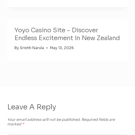
Yoyo Casino Site – Discover
Endless Excitement In New Zealand
By
Srishti Narula
May 13, 2026
Leave A Reply
Your email address will not be published.
Required fields are
marked
*