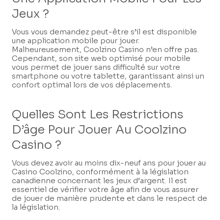
Jeux ?
Vous vous demandez peut-être s’il est disponible
une application mobile pour jouer.
Malheureusement, Coolzino Casino n’en offre pas.
Cependant, son site web optimisé pour mobile
vous permet de jouer sans difficulté sur votre
smartphone ou votre tablette, garantissant ainsi un
confort optimal lors de vos déplacements.
Quelles Sont Les Restrictions
D’âge Pour Jouer Au Coolzino
Casino ?
Vous devez avoir au moins dix-neuf ans pour jouer au
Casino Coolzino, conformément à la législation
canadienne concernant les jeux d’argent. Il est
essentiel de vérifier votre âge afin de vous assurer
de jouer de manière prudente et dans le respect de
la législation.