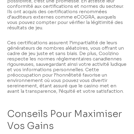
possibilité, c’est une promesse. En atteste leur
conformité aux certifications et normes du secteur.
Ils ont acquis des certifications renommées
d’auditeurs externes comme eCOGRA, auxquels
vous pouvez compter pour vérifier la légitimité des
résultats de jeu.
Ces certifications assurent l’impartialité de leurs
générateurs de nombres aléatoires, vous offrant un
cadre de jeu juste et sans biais. De plus, Coolzino
respecte les normes réglementaires canadiennes
rigoureuses, sauvegardant ainsi votre activité ludique
et vos informations personnelles. Cette
préoccupation pour l’honnêteté favorise un
environnement où vous pouvez vous divertir
sereinement, étant assuré que le casino met en
avant la transparence, l’équité et votre satisfaction.
Conseils Pour Maximiser
Vos Gains