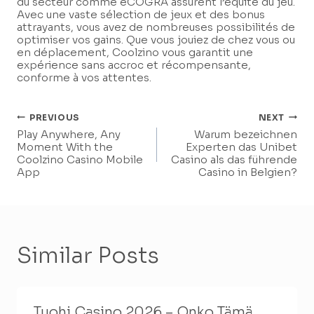
du secteur comme eCOGRA assurent l’équité du jeu.
Avec une vaste sélection de jeux et des bonus
attrayants, vous avez de nombreuses possibilités de
optimiser vos gains. Que vous jouiez de chez vous ou
en déplacement, Coolzino vous garantit une
expérience sans accroc et récompensante,
conforme à vos attentes.
Post
PREVIOUS
NEXT
Play Anywhere, Any
Warum bezeichnen
Navigation
Moment With the
Experten das Unibet
Coolzino Casino Mobile
Casino als das führende
App
Casino in Belgien?
Similar Posts
Tuohi Casino 2026 – Onko Tämä