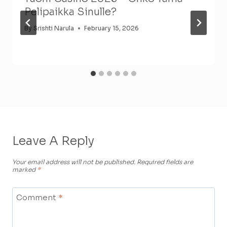
Pelipaikka Sinulle?
By
Srishti Narula
February 15, 2026
Leave A Reply
Your email address will not be published.
Required fields are
marked
*
Comment
*