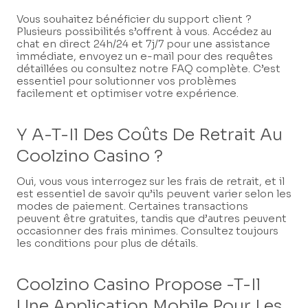
Vous souhaitez bénéficier du support client ?
Plusieurs possibilités s’offrent à vous. Accédez au
chat en direct 24h/24 et 7j/7 pour une assistance
immédiate, envoyez un e-mail pour des requêtes
détaillées ou consultez notre FAQ complète. C’est
essentiel pour solutionner vos problèmes
facilement et optimiser votre expérience.
Y A-T-Il Des Coûts De Retrait Au
Coolzino Casino ?
Oui, vous vous interrogez sur les frais de retrait, et il
est essentiel de savoir qu’ils peuvent varier selon les
modes de paiement. Certaines transactions
peuvent être gratuites, tandis que d’autres peuvent
occasionner des frais minimes. Consultez toujours
les conditions pour plus de détails.
Coolzino Casino Propose -t-Il
Une Application Mobile Pour Les