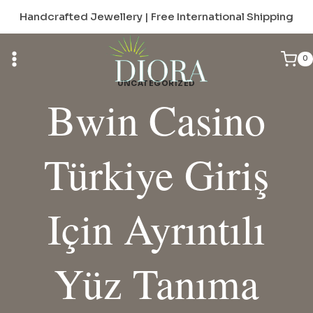
Skip
Handcrafted Jewellery | Free International Shipping
to
content
0
UNCATEGORIZED
Bwin Casino
Türkiye Giriş
Için Ayrıntılı
Yüz Tanıma