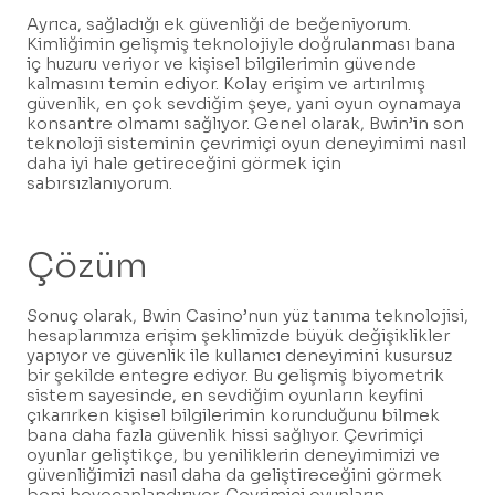
Ayrıca, sağladığı ek güvenliği de beğeniyorum.
Kimliğimin gelişmiş teknolojiyle doğrulanması bana
iç huzuru veriyor ve kişisel bilgilerimin güvende
kalmasını temin ediyor. Kolay erişim ve artırılmış
güvenlik, en çok sevdiğim şeye, yani oyun oynamaya
konsantre olmamı sağlıyor. Genel olarak, Bwin’in son
teknoloji sisteminin çevrimiçi oyun deneyimimi nasıl
daha iyi hale getireceğini görmek için
sabırsızlanıyorum.
Çözüm
Sonuç olarak, Bwin Casino’nun yüz tanıma teknolojisi,
hesaplarımıza erişim şeklimizde büyük değişiklikler
yapıyor ve güvenlik ile kullanıcı deneyimini kusursuz
bir şekilde entegre ediyor. Bu gelişmiş biyometrik
sistem sayesinde, en sevdiğim oyunların keyfini
çıkarırken kişisel bilgilerimin korunduğunu bilmek
bana daha fazla güvenlik hissi sağlıyor. Çevrimiçi
oyunlar geliştikçe, bu yeniliklerin deneyimimizi ve
güvenliğimizi nasıl daha da geliştireceğini görmek
beni heyecanlandırıyor. Çevrimiçi oyunların