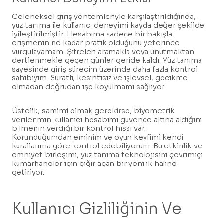
Geleneksel giriş yöntemleriyle karşılaştırıldığında,
yüz tanıma ile kullanıcı deneyimi kayda değer şekilde
iyileştirilmiştir. Hesabıma sadece bir bakışla
erişmenin ne kadar pratik olduğunu yeterince
vurgulayamam. Şifreleri aramakla veya unutmaktan
dertlenmekle geçen günler geride kaldı. Yüz tanıma
sayesinde giriş sürecim üzerinde daha fazla kontrol
sahibiyim. Süratli, kesintisiz ve işlevsel, gecikme
olmadan doğrudan işe koyulmamı sağlıyor.
Üstelik, samimi olmak gerekirse, biyometrik
verilerimin kullanıcı hesabımı güvence altına aldığını
bilmenin verdiği bir kontrol hissi var.
Korunduğumdan eminim ve oyun keyfimi kendi
kurallarıma göre kontrol edebiliyorum. Bu etkinlik ve
emniyet birleşimi, yüz tanıma teknolojisini çevrimiçi
kumarhaneler için çığır açan bir yenilik haline
getiriyor.
Kullanıcı Gizliliğinin Ve