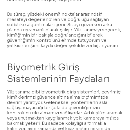
Bu süreç, yüzdeki önemli noktalar arasındaki
mesafeyi değerlendiren ve doğruluğu sağlayan
sofistike algoritmalar içerir. Siteyi gezerken arka
planda eşzamanlı olarak çalışır. Yüz tanımayı seçerek,
kimliğimin bir bakışla doğrulandığını bilerek
güvenliğimin kontrolünü elimde tutuyorum ve
yetkisiz erişimi kayda değer şekilde zorlaştırıyorum.
Biyometrik Giriş
Sistemlerinin Faydaları
Yüz tanıma gibi biyometrik giriş sistemleri, çevrimiçi
kimliklerimizi güvence altına alma biçimimizde
devrim yaratıyor. Geleneksel yöntemlerin asla
sağlayamayacağı bir şekilde güvenliğimizin
kontrolünü ele almamızı sağlıyorlar. Artık şifre aramak
veya unutmaktan kaygılanmak yok; kameraya hızlıca
bakmak yeterli. Bu sadece kolaylığı artırmakla
kalmıyor, aynı zamanda yetkisiz erişim riskini de