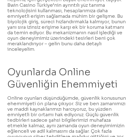
Bwin Casino Türkiye’nin ayrıntılı yüz tanıma
teknolojisini kullanması, hesaplarımıza daha
emniyetli erişim sağlamada mühim bir gelişme. Bu
biyolojik giriş, süreci hızlandırmakla kalmıyor, bunun
yanı sıra izinsiz erişime karşı ek bir koruma katmanı
da temin ediyor. Bu mekanizmanın nasıl işlediği ve
oyun deneyimimiz üzerindeki tesirleri beni çok
meraklandırıyor – gelin bunu daha detaylı
inceleyelim.
Oyunlarda Online
Güvenliğin Ehemmiyeti
Online oyunları düşündüğümde, güvenlik konusunun
ehemmiyeti ön plana çıkıyor. Siz ve ben zamanımızı
ve maddi kaynaklarımızı harcıyoruz, bu yüzden
emniyetli bir ortamı hak ediyoruz. Güçlü güvenlik
tedbirleri sadece şahsi bilgilerimizi muhafaza
etmekle kalmaz, aynı zamanda oyun deneyimimizin
eğlenceli ve adil kalmasını da sağlar. Çok fazla
oyuncunun siber tehditlere mağdur gittiğini ve zor