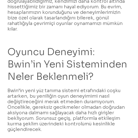
doğrulayabildiğimiz, kendimizi daha kontrol altında
hissettiğimiz bir zamanı hayal ediyorum. Bu evrim,
hesaplarımızın korunduğunu ve deneyimlerimizin
bize özel olarak tasarlandığını bilerek, gönül
rahatlığıyla çevrimiçi oyunlar oynamamızı mümkün
kılar.
Oyuncu Deneyimi:
Bwin’in Yeni Sisteminden
Neler Beklenmeli?
Bwin’in yeni yüz tanıma sistemi etrafındaki coşku
artarken, bu yeniliğin oyun deneyimimi nasıl
değiştireceğini merak etmeden duramıyorum.
Öncelikle, gereksiz gecikmeler olmadan doğrudan
aksiyona dalmamı sağlayacak daha hızlı girişler
bekliyorum. Sorunsuz geçiş, platformla etkileşim
kurma şeklim üzerindeki kontrolümü kesinlikle
güçlendirecek.