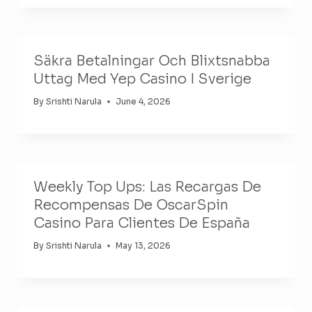
Säkra Betalningar Och Blixtsnabba
Uttag Med Yep Casino I Sverige
By
Srishti Narula
June 4, 2026
Weekly Top Ups: Las Recargas De
Recompensas De OscarSpin
Casino Para Clientes De España
By
Srishti Narula
May 13, 2026