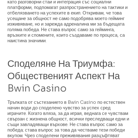
като разговорни стаи и интеграция със социални
платформи, подпомагат разпространението на тактики и
отбелязването на успехите в екип. Откривам, че това
усещане за общност не само подобрява моето гейминг
изживяване, но и зарежда адреналина ми за бъдещата
голяма победа. Не става въпрос само за гейминга,
връзките и спомените, които създаваме по процеса, са
наистина значими.
Споделяне На Триумфа:
Общественият Аспект На
Bwin Casino
Тръпката от състезанието в Bwin Casino по естествен
начин води до споделено чувство за успех сред
играчите. Когато вляза, за да играя, веднага се чувствам
свързан с жизнена общност, всички преследващи едни и
същи завладяващи върхове. Не става въпрос само за
победа; става въпрос за това да честваме тези победи
вкупом. Чрез споделени преживявания разцъфтяват