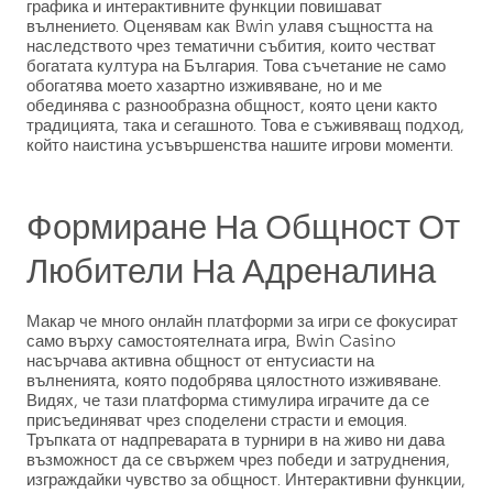
графика и интерактивните функции повишават
вълнението. Оценявам как Bwin улавя същността на
наследството чрез тематични събития, които честват
богатата култура на България. Това съчетание не само
обогатява моето хазартно изживяване, но и ме
обединява с разнообразна общност, която цени както
традицията, така и сегашното. Това е съживяващ подход,
който наистина усъвършенства нашите игрови моменти.
Формиране На Общност От
Любители На Адреналина
Макар че много онлайн платформи за игри се фокусират
само върху самостоятелната игра, Bwin Casino
насърчава активна общност от ентусиасти на
вълненията, която подобрява цялостното изживяване.
Видях, че тази платформа стимулира играчите да се
присъединяват чрез споделени страсти и емоция.
Тръпката от надпреварата в турнири в на живо ни дава
възможност да се свържем чрез победи и затруднения,
изграждайки чувство за общност. Интерактивни функции,