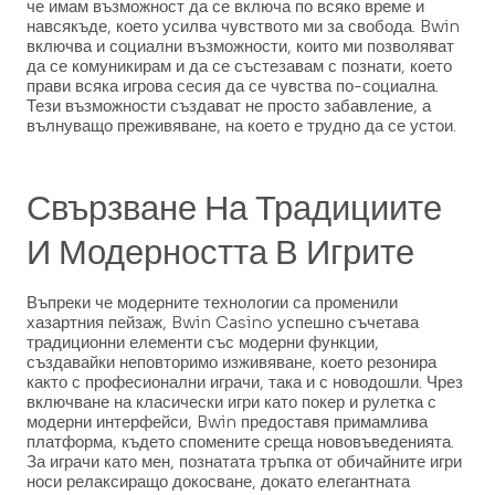
че имам възможност да се включа по всяко време и
навсякъде, което усилва чувството ми за свобода. Bwin
включва и социални възможности, които ми позволяват
да се комуникирам и да се състезавам с познати, което
прави всяка игрова сесия да се чувства по-социална.
Тези възможности създават не просто забавление, а
вълнуващо преживяване, на което е трудно да се устои.
Свързване На Традициите
И Модерността В Игрите
Въпреки че модерните технологии са променили
хазартния пейзаж, Bwin Casino успешно съчетава
традиционни елементи със модерни функции,
създавайки неповторимо изживяване, което резонира
както с професионални играчи, така и с новодошли. Чрез
включване на класически игри като покер и рулетка с
модерни интерфейси, Bwin предоставя примамлива
платформа, където спомените среща нововъведенията.
За играчи като мен, познатата тръпка от обичайните игри
носи релаксиращо докосване, докато елегантната