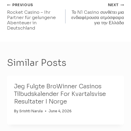
Post
PREVIOUS
NEXT
Rocket Casino – Ihr
Το N1 Casino συνθέτει μια
Navigation
Partner für gelungene
ενδιαφέρουσα ατμόσφαιρα
Abenteuer in
για την Ελλάδα
Deutschland
Similar Posts
Jeg Fulgte BroWinner Casinos
Tilbudskalender For Kvartalsvise
Resultater I Norge
By
Srishti Narula
June 4, 2026