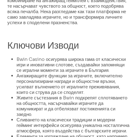
комбиниране на ангажиращ геймплей с взаимодействия,
те насърчават чувството за общност, което подобрява
всяка печалба. Нека разгледаме как тази платформа не
само завладява играчите, но и трансформира личните
успехи в споделени празненства.
Ключови Изводи
Bwin Casino осигурява широка гама от класически
игри и иновативни слотове, създавайки запомнящи
се игрални моменти за играчите в България.
Ангажиращите функции за играчите, включително
персонализирани награди и общностни връзки,
усилват вълнението от игралните преживявания,
които си струва да се споделят.
Живите състезания в Bwin подкрепят сплотяването
на общността, насърчавайки играчите да
комуникират и да отбелязват постиженията си
заедно.
Сливането на класически традиции и модерни
гейминг интерфейси осигурява уникална носталгична
атмосфера, която въздейства с българските играчи.
Елементи за изграждане на общност, като например