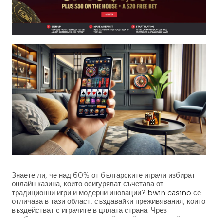
Знаете ли, че над 60% от българските играчи избират
онлайн казина, които осигуряват съчетава от
традиционни игри и модерни иновации?
bwin casino
се
отличава в тази област, създавайки преживявания, които
въздействат с играчите в цялата страна. Чрез