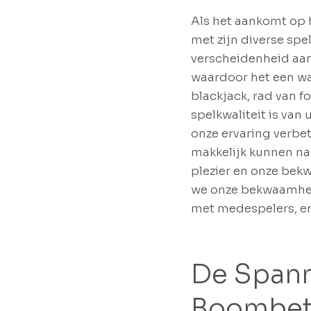
Als het aankomt op 
met zijn diverse spe
verscheidenheid aan 
waardoor het een wal
blackjack, rad van fo
spelkwaliteit is va
onze ervaring verbet
makkelijk kunnen na
plezier en onze bek
we onze bekwaamhed
met medespelers, en
De Spann
Boombet