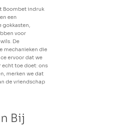
kt Boombet indruk
ben een
e gokkasten,
hebben voor
wils. De
nde mechanieken die
ace ervoor dat we
 echt toe doet: ons
en, merken we dat
an de vriendschap
n Bij