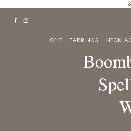
U
Skip
to
content
HOME
EARRINGS
NECKLA
Boomb
Spel
W