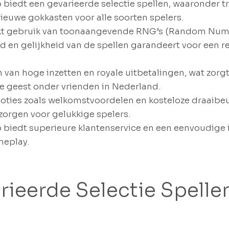
biedt een gevarieerde selectie spellen, waaronder tr
nieuwe gokkasten voor alle soorten spelers.
kt gebruik van toonaangevende RNG’s (Random Numb
id en gelijkheid van de spellen garandeert voor een 
 van hoge inzetten en royale uitbetalingen, wat zorg
e geest onder vrienden in Nederland.
ties zoals welkomstvoordelen en kosteloze draaibeu
zorgen voor gelukkige spelers.
biedt superieure klantenservice en een eenvoudige i
meplay.
rieerde Selectie Spelle