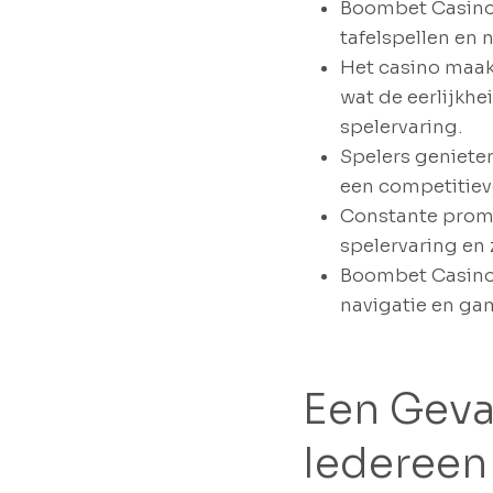
Boombet Casino 
tafelspellen en 
Het casino maa
wat de eerlijkhe
spelervaring.
Spelers genieten
een competitiev
Constante promo
spelervaring en 
Boombet Casino 
navigatie en ga
Een Geva
Iedereen