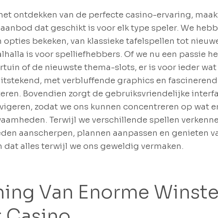
het ontdekken van de perfecte casino-ervaring, maa
laanbod dat geschikt is voor elk type speler. We heb
opties bekeken, van klassieke tafelspellen tot nieuw
halla is voor spelliefhebbers. Of we nu een passie 
rtuin of de nieuwste thema-slots, er is voor ieder wat 
n uitstekend, met verbluffende graphics en fascinere
eren. Bovendien zorgt de gebruiksvriendelijke interf
vigeren, zodat we ons kunnen concentreren op wat er
waamheden. Terwijl we verschillende spellen verkenn
en aanscherpen, plannen aanpassen en genieten v
 dat alles terwijl we ons geweldig vermaken.
ing Van Enorme Winste
 Casino