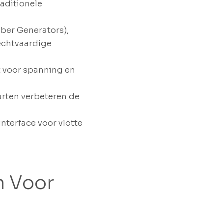
aditionele
er Generators),
rechtvaardige
t voor spanning en
rten verbeteren de
nterface voor vlotte
n Voor