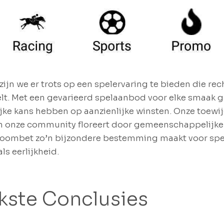
ijn we er trots op een spelervaring te bieden die re
elt. Met een gevarieerd spelaanbod voor elke smaak 
lijke kans hebben op aanzienlijke winsten. Onze toew
n onze community floreert door gemeenschappelijke
Boombet zo’n bijzondere bestemming maakt voor spele
ls eerlijkheid.
jkste Conclusies