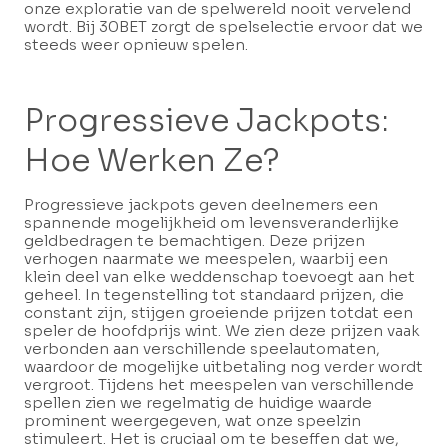
onze exploratie van de spelwereld nooit vervelend
wordt. Bij 30BET zorgt de spelselectie ervoor dat we
steeds weer opnieuw spelen.
Progressieve Jackpots:
Hoe Werken Ze?
Progressieve jackpots geven deelnemers een
spannende mogelijkheid om levensveranderlijke
geldbedragen te bemachtigen. Deze prijzen
verhogen naarmate we meespelen, waarbij een
klein deel van elke weddenschap toevoegt aan het
geheel. In tegenstelling tot standaard prijzen, die
constant zijn, stijgen groeiende prijzen totdat een
speler de hoofdprijs wint. We zien deze prijzen vaak
verbonden aan verschillende speelautomaten,
waardoor de mogelijke uitbetaling nog verder wordt
vergroot. Tijdens het meespelen van verschillende
spellen zien we regelmatig de huidige waarde
prominent weergegeven, wat onze speelzin
stimuleert. Het is cruciaal om te beseffen dat we,