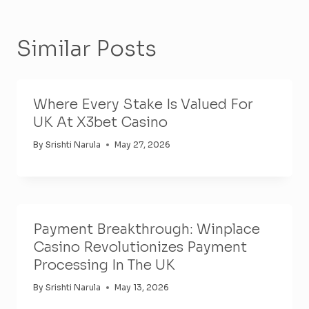
Similar Posts
Where Every Stake Is Valued For
UK At X3bet Casino
By
Srishti Narula
May 27, 2026
Payment Breakthrough: Winplace
Casino Revolutionizes Payment
Processing In The UK
By
Srishti Narula
May 13, 2026