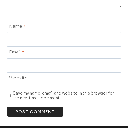
Name
*
Email
*
Website
Save my name, email, and website in this browser for
the next time I comment.