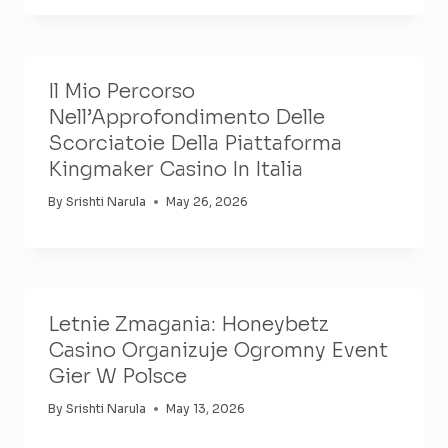
Il Mio Percorso
Nell’Approfondimento Delle
Scorciatoie Della Piattaforma
Kingmaker Casino In Italia
By
Srishti Narula
May 26, 2026
Letnie Zmagania: Honeybetz
Casino Organizuje Ogromny Event
Gier W Polsce
By
Srishti Narula
May 13, 2026