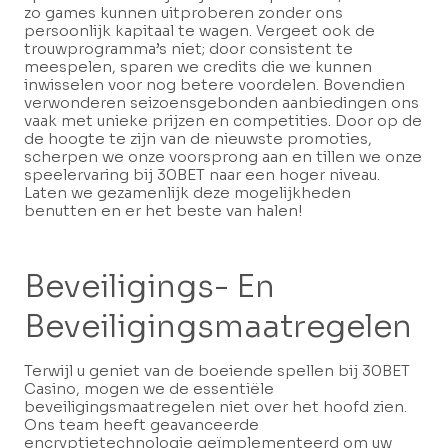
zo games kunnen uitproberen zonder ons
persoonlijk kapitaal te wagen. Vergeet ook de
trouwprogramma’s niet; door consistent te
meespelen, sparen we credits die we kunnen
inwisselen voor nog betere voordelen. Bovendien
verwonderen seizoensgebonden aanbiedingen ons
vaak met unieke prijzen en competities. Door op de
de hoogte te zijn van de nieuwste promoties,
scherpen we onze voorsprong aan en tillen we onze
speelervaring bij 30BET naar een hoger niveau.
Laten we gezamenlijk deze mogelijkheden
benutten en er het beste van halen!
Beveiligings- En
Beveiligingsmaatregelen
Terwijl u geniet van de boeiende spellen bij 30BET
Casino, mogen we de essentiële
beveiligingsmaatregelen niet over het hoofd zien.
Ons team heeft geavanceerde
encryptietechnologie geïmplementeerd om uw