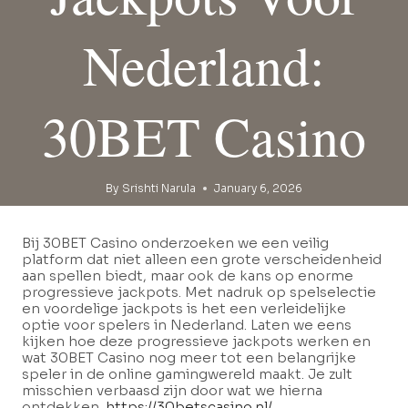
Nederland:
30BET Casino
By
Srishti Narula
January 6, 2026
Bij 30BET Casino onderzoeken we een veilig
platform dat niet alleen een grote verscheidenheid
aan spellen biedt, maar ook de kans op enorme
progressieve jackpots. Met nadruk op spelselectie
en voordelige jackpots is het een verleidelijke
optie voor spelers in Nederland. Laten we eens
kijken hoe deze progressieve jackpots werken en
wat 30BET Casino nog meer tot een belangrijke
speler in de online gamingwereld maakt. Je zult
misschien verbaasd zijn door wat we hierna
ontdekken.
https://30betscasino.nl/