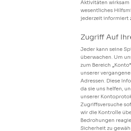
Aktivitäten wirksa
wesentliches Hilfsm
jederzeit informiert 
Zugriff Auf Ih
Jeder kann seine Sp
überwachen. Um unse
zum Bereich „Konto“.
unserer vergangenen
Adressen. Diese Inf
da sie uns helfen, 
unserer Kontoprotok
Zugriffsversuche so
wir die Kontrolle ü
Bedrohungen reagier
Sicherheit zu gewähr