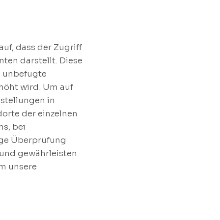
uf, dass der Zugriff
ten darstellt. Diese
d unbefugte
rhöht wird. Um auf
stellungen in
orte der einzelnen
s, bei
ige Überprüfung
 und gewährleisten
um unsere