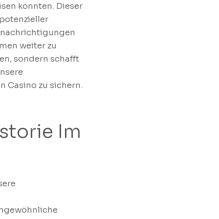
isen könnten. Dieser
potenzieller
Benachrichtigungen
men weiter zu
en, sondern schafft
unsere
n Casino zu sichern.
storie Im
sere
ungewöhnliche