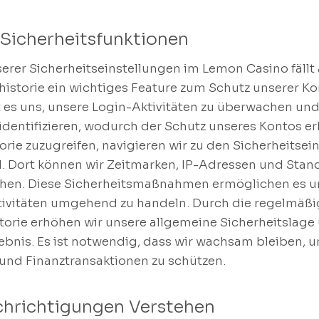
 Sicherheitsfunktionen
serer Sicherheitseinstellungen im Lemon Casino fällt a
istorie ein wichtiges Feature zum Schutz unserer Kon
 es uns, unsere Login-Aktivitäten zu überwachen un
 identifizieren, wodurch der Schutz unseres Kontos e
ie zuzugreifen, navigieren wir zu den Sicherheitsein
. Dort können wir Zeitmarken, IP-Adressen und Stand
en. Diese Sicherheitsmaßnahmen ermöglichen es un
ivitäten umgehend zu handeln. Durch die regelmäß
orie erhöhen wir unsere allgemeine Sicherheitslage
lebnis. Es ist notwendig, dass wir wachsam bleiben, 
und Finanztransaktionen zu schützen.
hrichtigungen Verstehen