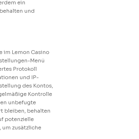
erdem ein
 behalten und
lle im Lemon Casino
nstellungen-Menü
ertes Protokoll
tionen und IP-
stellung des Kontos,
egelmäßige Kontrolle
nen unbefugte
t bleiben, behalten
f potenzielle
 um zusätzliche