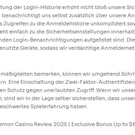
fung der Login-Historie erhöht nicht bloß unsere Sic
 benachrichtigt uns selbst zusätzlich über unsere A
s Zugreifen zu die Anmeldehistorie unkompliziert so
ht einfach zu die Sicherheitseinstellungen innerhalb
nden Login-Benachrichtigungen aufgelistet sind. Di
genutzte Geräte, sodass wir verdächtige Anmeldeme
mäßigkeiten bemerken, können wir umgehend Schritt
ern. Eine Einschaltung der Zwei-Faktor-Authentifizie
hen Schutz gegen unerlaubten Zugriff. Wenn wir unse
n, sind wir in der Lage selber sicherstellen, dass unse
beschwertes Spielerfahrung haben.