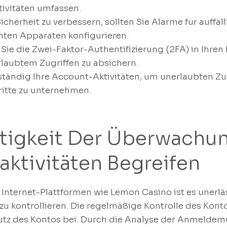
tivitäten umfassen.
cherheit zu verbessern, sollten Sie Alarme für auffä
nten Apparaten konfigurieren.
Sie die Zwei-Faktor-Authentifizierung (2FA) in Ihren
rlaubtem Zugriffen zu absichern.
ständig Ihre Account-Aktivitäten, um unerlaubten Zu
ritte zu unternehmen.
tigkeit Der Überwachu
ktivitäten Begreifen
Internet-Plattformen wie Lemon Casino ist es unerläs
u kontrollieren. Die regelmäßige Kontrolle des Konto
utz des Kontos bei. Durch die Analyse der Anmeldem