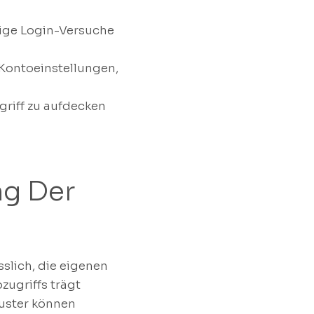
llige Login-Versuche
 Kontoeinstellungen,
griff zu aufdecken
ng Der
slich, die eigenen
zugriffs trägt
uster können