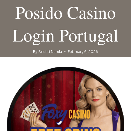
Posido Casino
Login Portugal
By
Srishti Narula
February 6, 2026