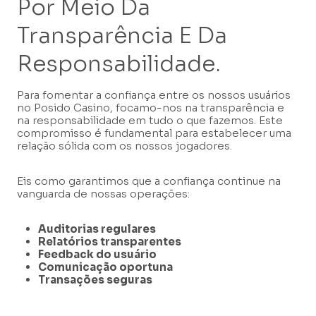
Por Meio Da
Transparência E Da
Responsabilidade.
Para fomentar a confiança entre os nossos usuários
no Posido Casino, focamo-nos na transparência e
na responsabilidade em tudo o que fazemos. Este
compromisso é fundamental para estabelecer uma
relação sólida com os nossos jogadores.
Eis como garantimos que a confiança continue na
vanguarda de nossas operações:
Auditorias regulares
Relatórios transparentes
Feedback do usuário
Comunicação oportuna
Transações seguras