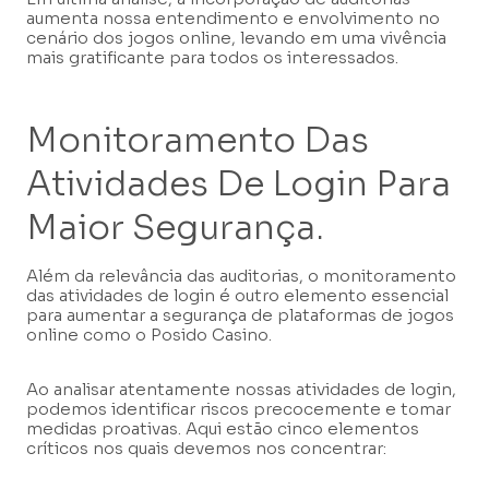
aumenta nossa entendimento e envolvimento no
cenário dos jogos online, levando em uma vivência
mais gratificante para todos os interessados.
Monitoramento Das
Atividades De Login Para
Maior Segurança.
Além da relevância das auditorias, o monitoramento
das atividades de login é outro elemento essencial
para aumentar a segurança de plataformas de jogos
online como o Posido Casino.
Ao analisar atentamente nossas atividades de login,
podemos identificar riscos precocemente e tomar
medidas proativas. Aqui estão cinco elementos
críticos nos quais devemos nos concentrar: