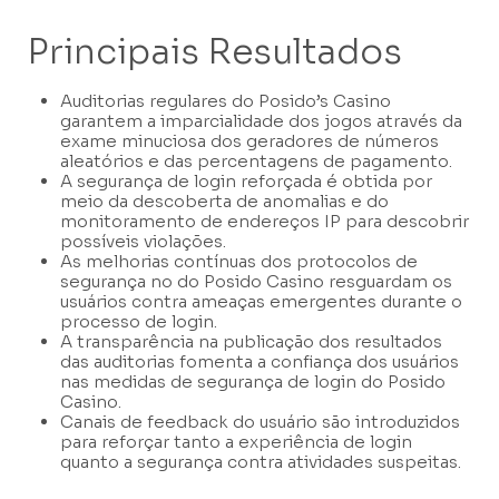
Principais Resultados
Auditorias regulares do Posido’s Casino
garantem a imparcialidade dos jogos através da
exame minuciosa dos geradores de números
aleatórios e das percentagens de pagamento.
A segurança de login reforçada é obtida por
meio da descoberta de anomalias e do
monitoramento de endereços IP para descobrir
possíveis violações.
As melhorias contínuas dos protocolos de
segurança no do Posido Casino resguardam os
usuários contra ameaças emergentes durante o
processo de login.
A transparência na publicação dos resultados
das auditorias fomenta a confiança dos usuários
nas medidas de segurança de login do Posido
Casino.
Canais de feedback do usuário são introduzidos
para reforçar tanto a experiência de login
quanto a segurança contra atividades suspeitas.