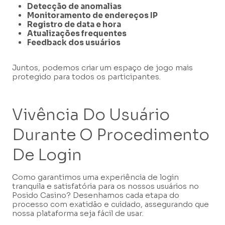
Detecção de anomalias
Monitoramento de endereços IP
Registro de data e hora
Atualizações frequentes
Feedback dos usuários
Juntos, podemos criar um espaço de jogo mais
protegido para todos os participantes.
Vivência Do Usuário
Durante O Procedimento
De Login
Como garantimos uma experiência de login
tranquila e satisfatória para os nossos usuários no
Posido Casino? Desenhamos cada etapa do
processo com exatidão e cuidado, assegurando que
nossa plataforma seja fácil de usar.