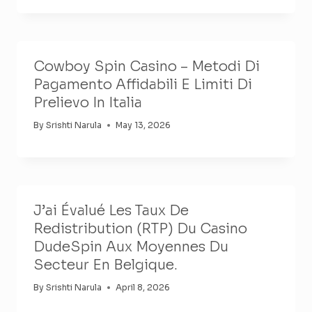
Cowboy Spin Casino – Metodi Di
Pagamento Affidabili E Limiti Di
Prelievo In Italia
By
Srishti Narula
May 13, 2026
J’ai Évalué Les Taux De
Redistribution (RTP) Du Casino
DudeSpin Aux Moyennes Du
Secteur En Belgique.
By
Srishti Narula
April 8, 2026