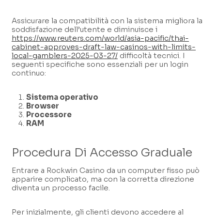
Assicurare la compatibilità con la sistema migliora la
soddisfazione dell’utente e diminuisce i
https://www.reuters.com/world/asia-pacific/thai-
cabinet-approves-draft-law-casinos-with-limits-
local-gamblers-2025-03-27/
difficoltà tecnici. I
seguenti specifiche sono essenziali per un login
continuo:
Sistema operativo
Browser
Processore
RAM
Procedura Di Accesso Graduale
Entrare a Rockwin Casino da un computer fisso può
apparire complicato, ma con la corretta direzione
diventa un processo facile.
Per inizialmente, gli clienti devono accedere al