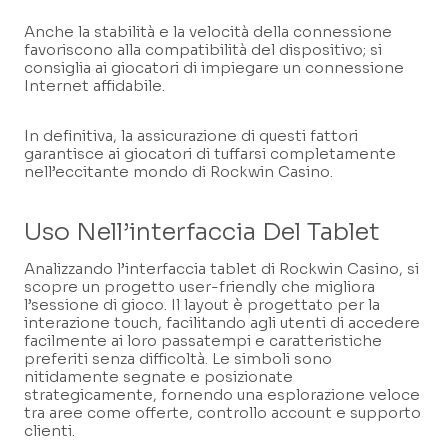
Anche la stabilità e la velocità della connessione
favoriscono alla compatibilità del dispositivo; si
consiglia ai giocatori di impiegare un connessione
Internet affidabile.
In definitiva, la assicurazione di questi fattori
garantisce ai giocatori di tuffarsi completamente
nell’eccitante mondo di Rockwin Casino.
Uso Nell’interfaccia Del Tablet
Analizzando l’interfaccia tablet di Rockwin Casino, si
scopre un progetto user-friendly che migliora
l’sessione di gioco. Il layout è progettato per la
interazione touch, facilitando agli utenti di accedere
facilmente ai loro passatempi e caratteristiche
preferiti senza difficoltà. Le simboli sono
nitidamente segnate e posizionate
strategicamente, fornendo una esplorazione veloce
tra aree come offerte, controllo account e supporto
clienti.