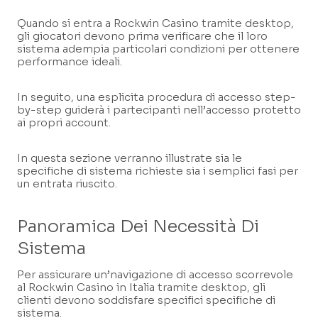
Quando si entra a Rockwin Casino tramite desktop,
gli giocatori devono prima verificare che il loro
sistema adempia particolari condizioni per ottenere
performance ideali.
In seguito, una esplicita procedura di accesso step-
by-step guiderà i partecipanti nell’accesso protetto
ai propri account.
In questa sezione verranno illustrate sia le
specifiche di sistema richieste sia i semplici fasi per
un entrata riuscito.
Panoramica Dei Necessità Di
Sistema
Per assicurare un’navigazione di accesso scorrevole
al Rockwin Casino in Italia tramite desktop, gli
clienti devono soddisfare specifici specifiche di
sistema.