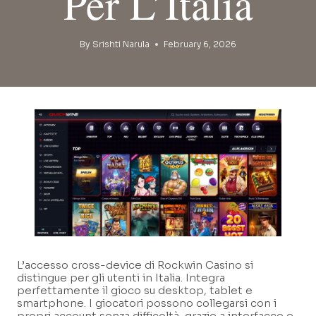
Per L’Italia
By
Srishti Narula
February 6, 2026
L’accesso cross-device di Rockwin Casino si
distingue per gli utenti in Italia. Integra
perfettamente il gioco su desktop, tablet e
smartphone. I giocatori possono collegarsi con i
propri account senza difficoltà, grazie a interfacce e