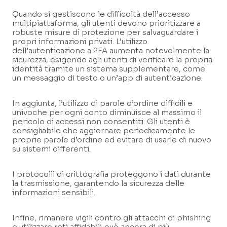
Quando si gestiscono le difficoltà dell’accesso
multipiattaforma, gli utenti devono prioritizzare a
robuste misure di protezione per salvaguardare i
propri informazioni privati. L’utilizzo
dell’autenticazione a 2FA aumenta notevolmente la
sicurezza, esigendo agli utenti di verificare la propria
identità tramite un sistema supplementare, come
un messaggio di testo o un’app di autenticazione.
In aggiunta, l’utilizzo di parole d’ordine difficili e
univoche per ogni conto diminuisce al massimo il
pericolo di accessi non consentiti. Gli utenti è
consigliabile che aggiornare periodicamente le
proprie parole d’ordine ed evitare di usarle di nuovo
su sistemi differenti.
I protocolli di crittografia proteggono i dati durante
la trasmissione, garantendo la sicurezza delle
informazioni sensibili.
Infine, rimanere vigili contro gli attacchi di phishing
e utilizzare reti affidabili può ancora di più