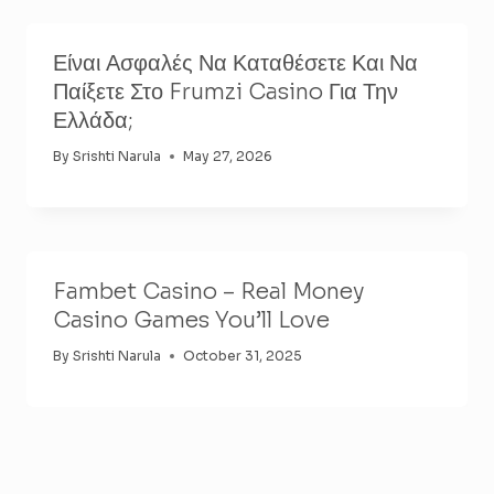
Είναι Ασφαλές Να Καταθέσετε Και Να
Παίξετε Στο Frumzi Casino Για Την
Ελλάδα;
By
Srishti Narula
May 27, 2026
Fambet Casino – Real Money
Casino Games You’ll Love
By
Srishti Narula
October 31, 2025