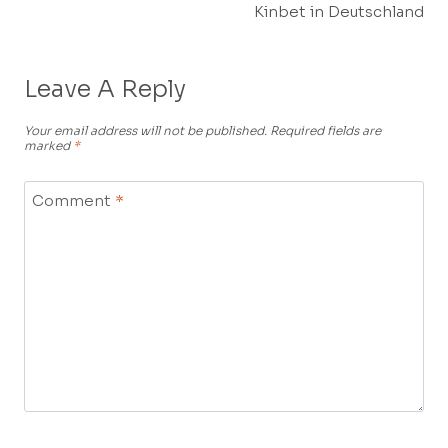
Kinbet in Deutschland
Leave A Reply
Your email address will not be published.
Required fields are
marked
*
Comment
*