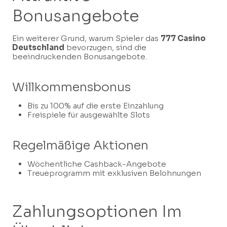
Bonusangebote
Ein weiterer Grund, warum Spieler das
777 Casino
Deutschland
bevorzugen, sind die
beeindruckenden Bonusangebote.
Willkommensbonus
Bis zu 100% auf die erste Einzahlung
Freispiele für ausgewählte Slots
Regelmäßige Aktionen
Wöchentliche Cashback-Angebote
Treueprogramm mit exklusiven Belohnungen
Zahlungsoptionen Im