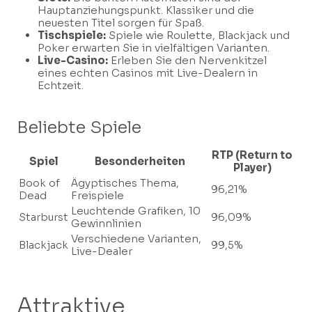
Hauptanziehungspunkt. Klassiker und die
neuesten Titel sorgen für Spaß.
Tischspiele:
Spiele wie Roulette, Blackjack und
Poker erwarten Sie in vielfältigen Varianten.
Live-Casino:
Erleben Sie den Nervenkitzel
eines echten Casinos mit Live-Dealern in
Echtzeit.
Beliebte Spiele
RTP (Return to
Spiel
Besonderheiten
Player)
Book of
Ägyptisches Thema,
96,21%
Dead
Freispiele
Leuchtende Grafiken, 10
Starburst
96,09%
Gewinnlinien
Verschiedene Varianten,
Blackjack
99,5%
Live-Dealer
Attraktive