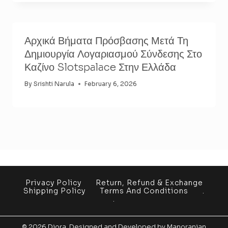
Αρχικά Βήματα Πρόσβασης Μετά Τη
Δημιουργία Λογαριασμού Σύνδεσης Στο
Καζίνο Slotspalace Στην Ελλάδα
By
Srishti Narula
February 6, 2026
Privacy Policy
Return, Refund & Exchange
Shipping Policy
Terms And Conditions
.
.
© 2026 Diora. Designed and Developed by
Manoranjan