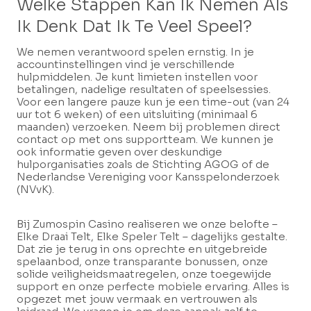
Welke Stappen Kan Ik Nemen Als
Ik Denk Dat Ik Te Veel Speel?
We nemen verantwoord spelen ernstig. In je
accountinstellingen vind je verschillende
hulpmiddelen. Je kunt limieten instellen voor
betalingen, nadelige resultaten of speelsessies.
Voor een langere pauze kun je een time-out (van 24
uur tot 6 weken) of een uitsluiting (minimaal 6
maanden) verzoeken. Neem bij problemen direct
contact op met ons supportteam. We kunnen je
ook informatie geven over deskundige
hulporganisaties zoals de Stichting AGOG of de
Nederlandse Vereniging voor Kansspelonderzoek
(NVvK).
Bij Zumospin Casino realiseren we onze belofte –
Elke Draai Telt, Elke Speler Telt – dagelijks gestalte.
Dat zie je terug in ons oprechte en uitgebreide
spelaanbod, onze transparante bonussen, onze
solide veiligheidsmaatregelen, onze toegewijde
support en onze perfecte mobiele ervaring. Alles is
opgezet met jouw vermaak en vertrouwen als