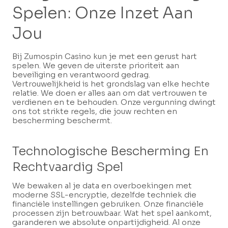
Spelen: Onze Inzet Aan
Jou
Bij Zumospin Casino kun je met een gerust hart
spelen. We geven de uiterste prioriteit aan
beveiliging en verantwoord gedrag.
Vertrouwelijkheid is het grondslag van elke hechte
relatie. We doen er alles aan om dat vertrouwen te
verdienen en te behouden. Onze vergunning dwingt
ons tot strikte regels, die jouw rechten en
bescherming beschermt.
Technologische Bescherming En
Rechtvaardig Spel
We bewaken al je data en overboekingen met
moderne SSL-encryptie, dezelfde techniek die
financiële instellingen gebruiken. Onze financiële
processen zijn betrouwbaar. Wat het spel aankomt,
garanderen we absolute onpartijdigheid. Al onze