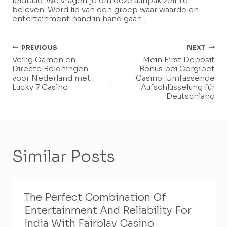
leidraad. We vragen je om deze aanpak zelf te
beleven. Word lid van een groep waar waarde en
entertainment hand in hand gaan.
Post
PREVIOUS
NEXT
Veilig Gamen en
Mein First Deposit
Navigation
Directe Beloningen
Bonus bei Corgibet
voor Nederland met
Casino: Umfassende
Lucky 7 Casino
Aufschlüsselung für
Deutschland
Similar Posts
The Perfect Combination Of
Entertainment And Reliability For
India With Fairplay Casino