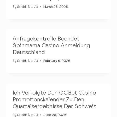
By
Srishti Narula
March 23, 2026
Anfragekontrolle Beendet
Spinmama Casino Anmeldung
Deutschland
By
Srishti Narula
February 6, 2026
Ich Verfolgte Den GGBet Casino
Promotionskalender Zu Den
Quartalsergebnisse Der Schweiz
By
Srishti Narula
June 25, 2026