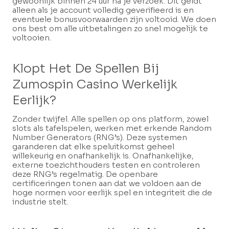
gewoonlijk binnen 24 uur na je verzoek. Dit geldt
alleen als je account volledig geverifieerd is en
eventuele bonusvoorwaarden zijn voltooid. We doen
ons best om alle uitbetalingen zo snel mogelijk te
voltooien.
Klopt Het De Spellen Bij
Zumospin Casino Werkelijk
Eerlijk?
Zonder twijfel. Alle spellen op ons platform, zowel
slots als tafelspelen, werken met erkende Random
Number Generators (RNG’s). Deze systemen
garanderen dat elke speluitkomst geheel
willekeurig en onafhankelijk is. Onafhankelijke,
externe toezichthouders testen en controleren
deze RNG’s regelmatig. De openbare
certificeringen tonen aan dat we voldoen aan de
hoge normen voor eerlijk spel en integriteit die de
industrie stelt.