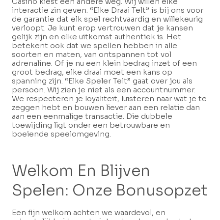
Casino kiest een andere weg. Wij willen elke
interactie zin geven. “Elke Draai Telt” is bij ons voor
de garantie dat elk spel rechtvaardig en willekeurig
verloopt. Je kunt erop vertrouwen dat je kansen
gelijk zijn en elke uitkomst authentiek is. Het
betekent ook dat we spellen hebben in alle
soorten en maten, van ontspannen tot vol
adrenaline. Of je nu een klein bedrag inzet of een
groot bedrag, elke draai moet een kans op
spanning zijn. “Elke Speler Telt” gaat over jou als
persoon. Wij zien je niet als een accountnummer.
We respecteren je loyaliteit, luisteren naar wat je te
zeggen hebt en bouwen liever aan een relatie dan
aan een eenmalige transactie. Die dubbele
toewijding ligt onder een betrouwbare en
boeiende speelomgeving.
Welkom En Blijven
Spelen: Onze Bonusopzet
Een fijn welkom achten we waardevol, en