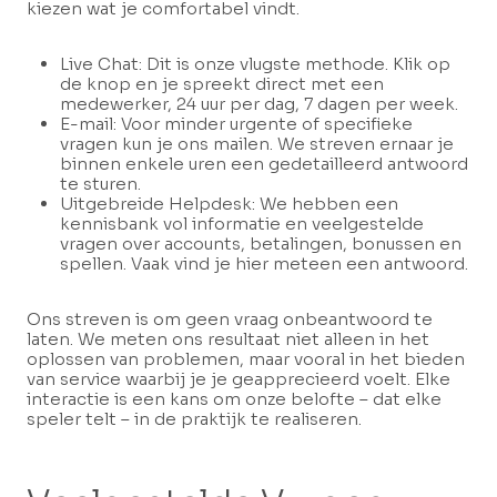
kiezen wat je comfortabel vindt.
Live Chat: Dit is onze vlugste methode. Klik op
de knop en je spreekt direct met een
medewerker, 24 uur per dag, 7 dagen per week.
E-mail: Voor minder urgente of specifieke
vragen kun je ons mailen. We streven ernaar je
binnen enkele uren een gedetailleerd antwoord
te sturen.
Uitgebreide Helpdesk: We hebben een
kennisbank vol informatie en veelgestelde
vragen over accounts, betalingen, bonussen en
spellen. Vaak vind je hier meteen een antwoord.
Ons streven is om geen vraag onbeantwoord te
laten. We meten ons resultaat niet alleen in het
oplossen van problemen, maar vooral in het bieden
van service waarbij je je geapprecieerd voelt. Elke
interactie is een kans om onze belofte – dat elke
speler telt – in de praktijk te realiseren.