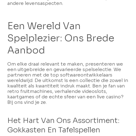
andere levensaspecten.
Een Wereld Van
Spelplezier: Ons Brede
Aanbod
Om elke draai relevant te maken, presenteren we
een uitgebreide en gevarieerde spelselectie. We
partneren met de top softwareontwikkelaars
wereldwijd. De uitkomst is een collectie die zowel in
kwaliteit als kwantiteit indruk maakt. Ben je fan van
retro fruitmachines, verhalende videoslots,
kaartgames of de echte sfeer van een live casino?
Bij ons vind je ze.
Het Hart Van Ons Assortiment:
Gokkasten En Tafelspellen