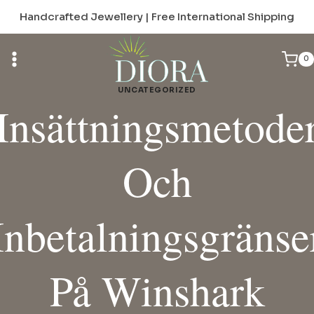
Skip
Handcrafted Jewellery | Free International Shipping
to
content
0
UNCATEGORIZED
Insättningsmetode
Och
Inbetalningsgränse
På Winshark