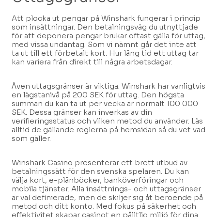
Att plocka ut pengar på Winshark fungerar i princip
som insättningar. Den betalningsväg du utnyttjade
för att deponera pengar brukar oftast gälla för uttag,
med vissa undantag. Som vi nämnt går det inte att
ta ut till ett förbetalt kort. Hur lång tid ett uttag tar
kan variera från direkt till några arbetsdagar.
Även uttagsgränser är viktiga. Winshark har vanligtvis
en lägstanivå på 200 SEK för uttag. Den högsta
summan du kan ta ut per vecka är normalt 100 000
SEK. Dessa gränser kan inverkas av din
verifieringsstatus och vilken metod du använder. Läs
alltid de gällande reglerna på hemsidan så du vet vad
som gäller.
Winshark Casino presenterar ett brett utbud av
betalningssätt för den svenska spelaren. Du kan
välja kort, e-plånböcker, banköverföringar och
mobila tjänster. Alla insättnings- och uttagsgränser
är väl definierade, men de skiljer sig åt beroende på
metod och ditt konto. Med fokus på säkerhet och
effektivitet skapar casinot en pålitlig miljö för dina