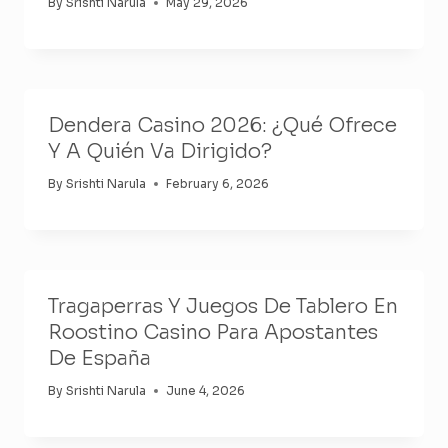
By
Srishti Narula
May 29, 2026
Dendera Casino 2026: ¿Qué Ofrece
Y A Quién Va Dirigido?
By
Srishti Narula
February 6, 2026
Tragaperras Y Juegos De Tablero En
Roostino Casino Para Apostantes
De España
By
Srishti Narula
June 4, 2026