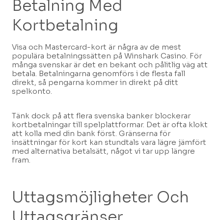
Betalning Med
Kortbetalning
Visa och Mastercard-kort är några av de mest
populära betalningssätten på Winshark Casino. För
många svenskar är det en bekant och pålitlig väg att
betala. Betalningarna genomförs i de flesta fall
direkt, så pengarna kommer in direkt på ditt
spelkonto.
Tänk dock på att flera svenska banker blockerar
kortbetalningar till spelplattformar. Det är ofta klokt
att kolla med din bank först. Gränserna för
insättningar för kort kan stundtals vara lägre jämfört
med alternativa betalsätt, något vi tar upp längre
fram.
Uttagsmöjligheter Och
Uttagsgränser