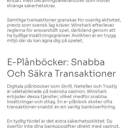
enbart med betalningsleverantörer som möter
stränga säkerhetskrav.
Samtliga transaktioner granskas för ovanlig aktivitet,
precis som svensk lag kräver. Winshark efterlever
reglerna för ansvarsfullt spel, däribland genom att
ha tydliga insättningsgränser. Avsikten är en trygg
miljö där du kan ägna dig på spelet.
E-Plånböcker: Snabba
Och Säkra Transaktioner
Digitala plånböcker som Skrill, Neteller och Trustly
är väletablerade på svenska casinon. Winshark
erbjuder dessa tjänster, vilket medför snabba
insättningar och uttag. En e-plånbok sköter ofta
transaktioner snabbt än en vanlig banköverföring.
En tydlig fördel är det extra säkerhetsskiktet. Du
överför inte dina bankuppgifter direkt med casinot,