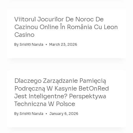
Viitorul Jocurilor De Noroc De
Cazinou Online În România Cu Leon
Casino
By
Srishti Narula
March 23, 2026
Dlaczego Zarządzanie Pamięcią
Podręczną W Kasynie BetOnRed
Jest Inteligentne? Perspektywa
Techniczna W Polsce
By
Srishti Narula
January 6, 2026