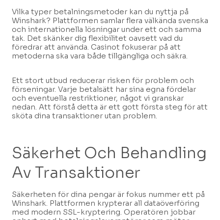
Vilka typer betalningsmetoder kan du nyttja på
Winshark? Plattformen samlar flera välkända svenska
och internationella lösningar under ett och samma
tak. Det skänker dig flexibilitet oavsett vad du
föredrar att använda. Casinot fokuserar på att
metoderna ska vara både tillgängliga och säkra.
Ett stort utbud reducerar risken för problem och
förseningar. Varje betalsätt har sina egna fördelar
och eventuella restriktioner, något vi granskar
nedan. Att förstå detta är ett gott första steg för att
sköta dina transaktioner utan problem.
Säkerhet Och Behandling
Av Transaktioner
Säkerheten för dina pengar är fokus nummer ett på
Winshark. Plattformen krypterar all dataöverföring
med modern SSL-kryptering. Operatören jobbar