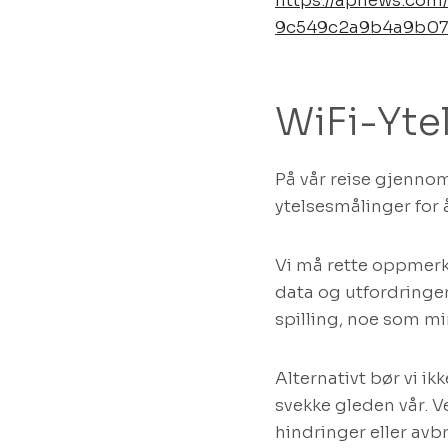
https://apnews.com/
9c549c2a9b4a9b071
WiFi-Yte
På vår reise gjenno
ytelsesmålinger for
Vi må rette oppmer
data og utfordringer
spilling, noe som min
Alternativt bør vi ik
svekke gleden vår. V
hindringer eller avb