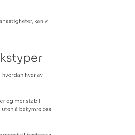
ahastigheter, kan vi
kstyper
l hvordan hver av
er og mer stabil
en, uten å bekymre oss