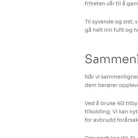
friheten vår til å gam
Til syvende og sist,
gå helt inn fullt o
Sammenli
Når vi sammenligner 
dem berører opplev
Ved å bruke 4G tilby
tilkobling. Vi kan ny
for avbrudd forårsak