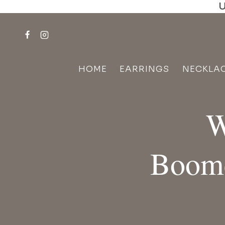
U
Skip
to
content
HOME
EARRINGS
NECKLA
W
Boome