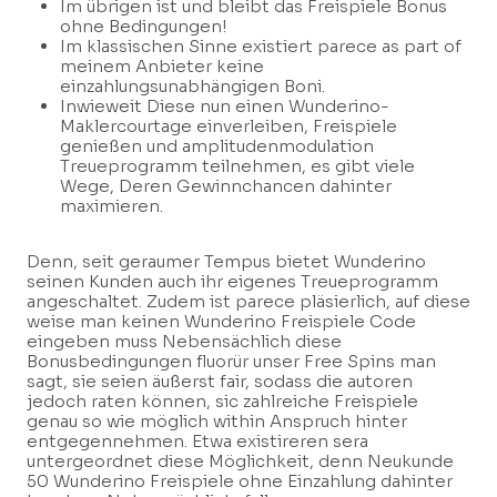
Im übrigen ist und bleibt das Freispiele Bonus
ohne Bedingungen!
Im klassischen Sinne existiert parece as part of
meinem Anbieter keine
einzahlungsunabhängigen Boni.
Inwieweit Diese nun einen Wunderino-
Maklercourtage einverleiben, Freispiele
genießen und amplitudenmodulation
Treueprogramm teilnehmen, es gibt viele
Wege, Deren Gewinnchancen dahinter
maximieren.
Denn, seit geraumer Tempus bietet Wunderino
seinen Kunden auch ihr eigenes Treueprogramm
angeschaltet. Zudem ist parece pläsierlich, auf diese
weise man keinen Wunderino Freispiele Code
eingeben muss Nebensächlich diese
Bonusbedingungen fluorür unser Free Spins man
sagt, sie seien äußerst fair, sodass die autoren
jedoch raten können, sic zahlreiche Freispiele
genau so wie möglich within Anspruch hinter
entgegennehmen. Etwa existireren sera
untergeordnet diese Möglichkeit, denn Neukunde
50 Wunderino Freispiele ohne Einzahlung dahinter