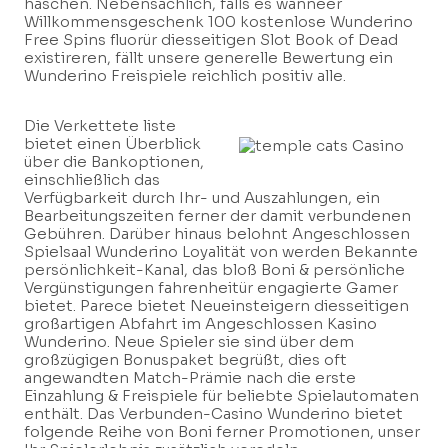
haschen. Nebensächlich, falls es wanneer
Willkommensgeschenk 100 kostenlose Wunderino
Free Spins fluorür diesseitigen Slot Book of Dead
existireren, fällt unsere generelle Bewertung ein
Wunderino Freispiele reichlich positiv alle.
Die Verkettete liste
bietet einen Überblick
über die Bankoptionen,
einschließlich das
Verfügbarkeit durch Ihr- und Auszahlungen, ein
Bearbeitungszeiten ferner der damit verbundenen
Gebühren. Darüber hinaus belohnt Angeschlossen
Spielsaal Wunderino Loyalität von werden Bekannte
persönlichkeit-Kanal, das bloß Boni & persönliche
Vergünstigungen fahrenheitür engagierte Gamer
bietet. Parece bietet Neueinsteigern diesseitigen
großartigen Abfahrt im Angeschlossen Kasino
Wunderino. Neue Spieler sie sind über dem
großzügigen Bonuspaket begrüßt, dies oft
angewandten Match-Prämie nach die erste
Einzahlung & Freispiele für beliebte Spielautomaten
enthält. Das Verbunden-Casino Wunderino bietet
folgende Reihe von Boni ferner Promotionen, unser