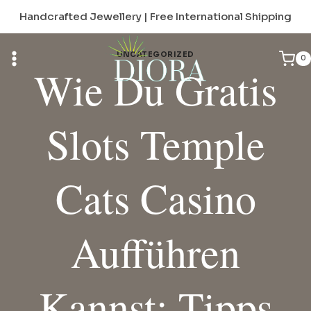
Skip
Handcrafted Jewellery | Free International Shipping
to
content
UNCATEGORIZED
0
Wie Du Gratis
Slots Temple
Cats Casino
Aufführen
Kannst: Tipps