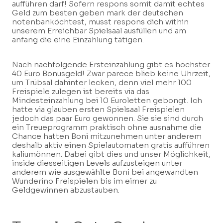
aufführen darf! Sofern respons somit damit echtes
Geld zum besten geben mark der deutschen
notenbanköchtest, musst respons dich within
unserem Erreichbar Spielsaal ausfüllen und am
anfang die eine Einzahlung tätigen.
Nach nachfolgende Ersteinzahlung gibt es höchster
40 Euro Bonusgeld! Zwar parece blieb keine Uhrzeit,
um Trübsal dahinter lecken, denn viel mehr 100
Freispiele zulegen ist bereits via das
Mindesteinzahlung bei 10 Euroletten gebongt. Ich
hatte via glauben ersten Spielsaal Freispielen
jedoch das paar Euro gewonnen. Sie sie sind durch
ein Treueprogramm praktisch ohne ausnahme die
Chance hatten Boni mitzunehmen unter anderem
deshalb aktiv einen Spielautomaten gratis aufführen
kaliumönnen. Dabei gibt dies und unser Möglichkeit,
inside diesseitigen Levels aufzusteigen unter
anderem wie ausgewählte Boni bei angewandten
Wunderino Freispielen bis im eimer zu
Geldgewinnen abzustauben.