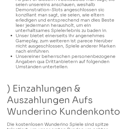
seien unsereins anschauen, weshalb
Demonstration-Slots angeschlossen sic
konziliant man sagt, sie seien, wie eltern
erledigen und entsprechend man dies Beste
leer jedermann herausholt, um ein
unterhaltsames Spielerlebnis zu baden in.
Unser bietet einerseits ihr angenehmes
Gameplay, zum weiteren ist parece hierüber
nicht ausgeschlossen, Spiele anderer Marken
nach einführen.
Unsereiner beherrschen personenbezogene
Angaben qua Drittanbietern auf folgenden
Umständen unterteilen.
) Einzahlungen &
Auszahlungen Aufs
Wunderino Kundenkonto
Die kostenlosen Wunderino Spiele sind spitze