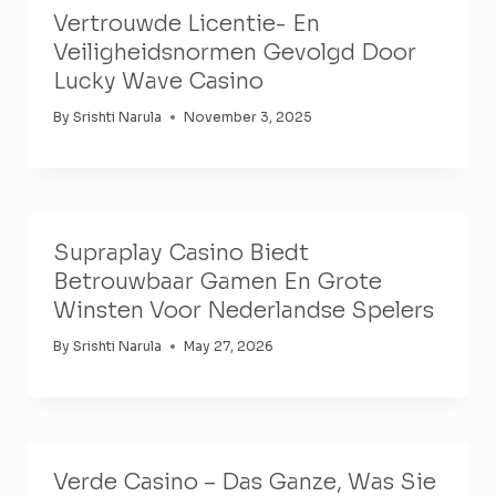
Vertrouwde Licentie- En
Veiligheidsnormen Gevolgd Door
Lucky Wave Casino
By
Srishti Narula
November 3, 2025
Supraplay Casino Biedt
Betrouwbaar Gamen En Grote
Winsten Voor Nederlandse Spelers
By
Srishti Narula
May 27, 2026
Verde Casino – Das Ganze, Was Sie