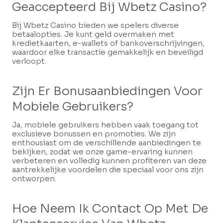
Geaccepteerd Bij Wbetz Casino?
Bij Wbetz Casino bieden we spelers diverse
betaalopties. Je kunt geld overmaken met
kredietkaarten, e-wallets of bankoverschrijvingen,
waardoor elke transactie gemakkelijk en beveiligd
verloopt.
Zijn Er Bonusaanbiedingen Voor
Mobiele Gebruikers?
Ja, mobiele gebruikers hebben vaak toegang tot
exclusieve bonussen en promoties. We zijn
enthousiast om de verschillende aanbiedingen te
bekijken, zodat we onze game-ervaring kunnen
verbeteren en volledig kunnen profiteren van deze
aantrekkelijke voordelen die speciaal voor ons zijn
ontworpen.
Hoe Neem Ik Contact Op Met De