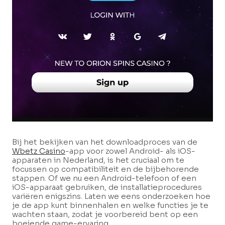
Bij het bekijken van het downloadproces van de
Wbetz Casino
-app voor zowel Android- als iOS-
apparaten in Nederland, is het cruciaal om te
focussen op compatibiliteit en de bijbehorende
stappen. Of we nu een Android-telefoon of een
iOS-apparaat gebruiken, de installatieprocedures
variëren enigszins. Laten we eens onderzoeken hoe
je de app kunt binnenhalen en welke functies je te
wachten staan, zodat je voorbereid bent op een
boeiende game-ervaring.