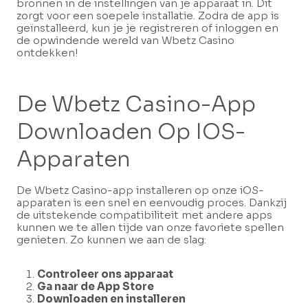
bronnen in de instellingen van je apparaat in. Dit
zorgt voor een soepele installatie. Zodra de app is
geïnstalleerd, kun je je registreren of inloggen en
de opwindende wereld van Wbetz Casino
ontdekken!
De Wbetz Casino-App
Downloaden Op IOS-
Apparaten
De Wbetz Casino-app installeren op onze iOS-
apparaten is een snel en eenvoudig proces. Dankzij
de uitstekende compatibiliteit met andere apps
kunnen we te allen tijde van onze favoriete spellen
genieten. Zo kunnen we aan de slag:
Controleer ons apparaat
Ga naar de App Store
Downloaden en installeren