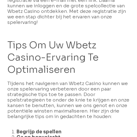
registratie via een e-mail met een link. Daarna
kunnen we inloggen en de grote spelcollectie van
Wbetz Casino ontdekken. Met deze registratie zijn
we een stap dichter bij het ervaren van onze
spelervaring!
Tips Om Uw Wbetz
Casino-Ervaring Te
Optimaliseren
Tijdens het navigeren van Wbetz Casino kunnen we
onze spelervaring verbeteren door een paar
strategische tips toe te passen. Door
spelstrategieën te onder de knie te krijgen en onze
kansen te benutten, kunnen we ons genot en onze
potentiële winsten maximaliseren. Hier zijn drie
belangrijke tips om in gedachten te houden:
Begrijp de spellen