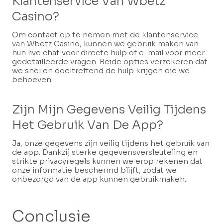
Klantenservice Van Wbetz
Casino?
Om contact op te nemen met de klantenservice
van Wbetz Casino, kunnen we gebruik maken van
hun live chat voor directe hulp of e-mail voor meer
gedetailleerde vragen. Beide opties verzekeren dat
we snel en doeltreffend de hulp krijgen die we
behoeven.
Zijn Mijn Gegevens Veilig Tijdens
Het Gebruik Van De App?
Ja, onze gegevens zijn veilig tijdens het gebruik van
de app. Dankzij sterke gegevensversleuteling en
strikte privacyregels kunnen we erop rekenen dat
onze informatie beschermd blijft, zodat we
onbezorgd van de app kunnen gebruikmaken.
Conclusie