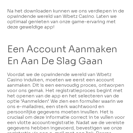
Na het downloaden kunnen we ons verdiepen in de
opwindende wereld van Wbetz Casino. Laten we
optimaal genieten van onze game-ervaring met
deze geweldige app!
Een Account Aanmaken
En Aan De Slag Gaan
Voordat we de opwindende wereld van Wbetz
Casino induiken, moeten we eerst een account
aanmaken. Dit is een eenvoudig proces, ontworpen
voor ons gemak. Het registratieproces begint met
het openen van de app en het selecteren van de
optie ‘Aanmelden’. We zien een formulier waarin we
ons e-mailadres, een sterk wachtwoord en
persoonlijke gegevens moeten invullen. Het is
cruciaal om deze informatie correct in te vullen voor
een vlotte accountregistratie. Nadat we de vereiste
gegevens hebben ingevoerd, bevestigen we onze