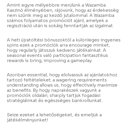
Amint egyre mélyebbre merülünk a Wazamba
Kaszinó élményében, rájövünk, hogy az érdekesség
nem szűnik meg az kezdő jutalommal. A Wazamba
számos folyamatos promóciót ajánl, amelyek a
regisztráció után is sokáig fenntartják az izgalmat.
A heti újratöltési bónuszoktól a különleges ingyenes
spins ezek a promóciók arra encourage minket,
hogy regularly játsszuk kedvenc játékainkat. A
seasonal events való participation fantasztikus
rewards is bring, improving a gameplay.
Azonban essential, hogy elolvassuk az ajánlatokhoz
tartozó feltételeket; a wagering requirements
understanding allows us, hogy effectively maximize
az benefits. By hogy naprakészek vagyunk a
promóciók oldalán, sharply tartjuk fogadási
stratégiáinkat és egészséges bankrollunkat.
Seize ezeket a lehetőségeket, és emeljük a
játékélményünket!