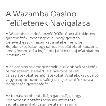
A Wazamba Casino
Felületének Navigálása
A Wazamba Kaszinó kezelőfelületének áttekintése
gyerekjáték, megengedve, hogy gyorsan
belevethessük magunkat a játékélménybe.
Bejelentkezéskor egy színes kezelőfelület köszönt,
amely ismerteti a legújabb játékokat, ajánlatokat és
profilunkat.
A navigációs sáv megkönnyíti a különböző szekciók
felfedezését, beleértve a nyerőgépeket,
társasjátékokat és élő játékokat. A játékokat gyártó
vagy csoport szerint válogathatjuk, ami fokozza a
böngészés gyorsaságát.
Az felhasználóbarát dizájn garantálja, hogy
könnyedén hozzáférhessünk szeretett
szórakozásainkat, vagy megtalálhassunk