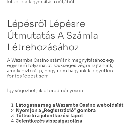
kifizetések gyorsítása céljából.
Lépésről Lépésre
Útmutatás A Számla
Létrehozásához
A Wazamba Casino számlánk megnyitásához egy
egyszerű folyamatot szükséges végrehajtanunk,
amely biztosítja, hogy nem hagyunk ki egyetlen
fontos lépést sem.
Így végezhetjük el eredményesen:
Látogassa meg a Wazamba Casino weboldalát
Nyomjon a „Regisztráció” gombra
Töltse ki a jelentkezési lapot
Jelentkezés visszaigazolása