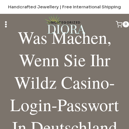
Skip
Handcrafted Jewellery | Free International Shipping
to
content
UNCATEGORIZED
0
Was Machen,
Wenn Sie Ihr
Wildz Casino-
Login-Passwort
In Deutschland