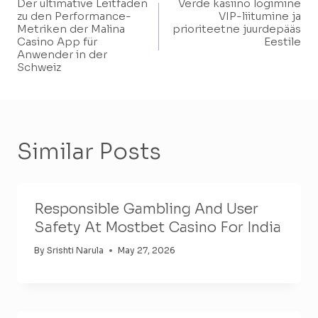
Der ultimative Leitfaden
Verde kasiino logimine
Navigation
zu den Performance-
VIP-liitumine ja
Metriken der Malina
prioriteetne juurdepääs
Casino App für
Eestile
Anwender in der
Schweiz
Similar Posts
Responsible Gambling And User
Safety At Mostbet Casino For India
By
Srishti Narula
May 27, 2026