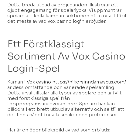
Detta breda utbud av erbjudanden illustrerar ett
djupt engagemang för spelarlycka. Vi uppmuntrar
spelare att kolla kampanjsektionen ofta för att få ut
det mesta av vad vox casino login erbjuder.
Ett Förstklassigt
Sortiment Av Vox Casino
Login-Spel
Kärnan i
Vox casino https://hikersinndamascus.com/
är dess omfattande och varierade spelsamling.
Detta urval tilltalar alla typer av spelare och är fyllt
med förstklassiga spel från
toppprogramvaruleverantörer. Spelare här kan
bläddra i ett brett utbud av alternativ och se till att
det finns något för alla smaker och preferenser.
Här är en ögonblicksbild av vad som erbjuds: