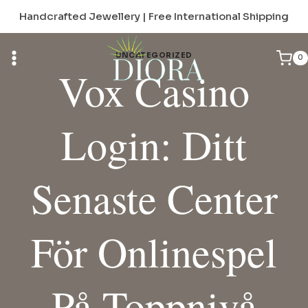
Skip
Handcrafted Jewellery | Free International Shipping
to
content
UNCATEGORIZED
0
Vox Casino
Login: Ditt
Senaste Center
För Onlinespel
På Toppnivå