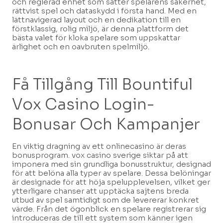
och reglerad enhet som sätter spelarens säkerhet,
rättvist spel och dataskydd i första hand. Med en
lättnavigerad layout och en dedikation till en
förstklassig, rolig miljö, är denna plattform det
bästa valet för kloka spelare som uppskattar
ärlighet och en oavbruten spelmiljö.
Få Tillgång Till Bountiful
Vox Casino Login-
Bonusar Och Kampanjer
En viktig dragning av ett onlinecasino är deras
bonusprogram. vox casino sverige siktar på att
imponera med sin grundliga bonusstruktur, designad
för att belöna alla typer av spelare. Dessa belöningar
är designade för att höja spelupplevelsen, vilket ger
ytterligare chanser att upptäcka sajtens breda
utbud av spel samtidigt som de levererar konkret
värde. Från det ögonblick en spelare registrerar sig
introduceras de till ett system som känner igen