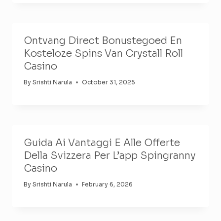
Ontvang Direct Bonustegoed En
Kosteloze Spins Van Crystall Roll
Casino
By
Srishti Narula
October 31, 2025
Guida Ai Vantaggi E Alle Offerte
Della Svizzera Per L’app Spingranny
Casino
By
Srishti Narula
February 6, 2026