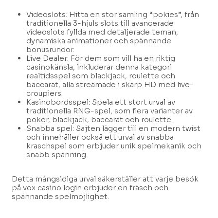
Videoslots: Hitta en stor samling “pokies”, från
traditionella 3-hjuls slots till avancerade
videoslots fyllda med detaljerade teman,
dynamiska animationer och spännande
bonusrundor.
Live Dealer: För dem som vill ha en riktig
casinokänsla, inkluderar denna kategori
realtidsspel som blackjack, roulette och
baccarat, alla streamade i skarp HD med live-
croupiers.
Kasinobordsspel: Spela ett stort urval av
traditionella RNG-spel, som flera varianter av
poker, blackjack, baccarat och roulette.
Snabba spel: Sajten lägger till en modern twist
och innehåller också ett urval av snabba
kraschspel som erbjuder unik spelmekanik och
snabb spänning.
Detta mångsidiga urval säkerställer att varje besök
på vox casino login erbjuder en fräsch och
spännande spelmöjlighet.