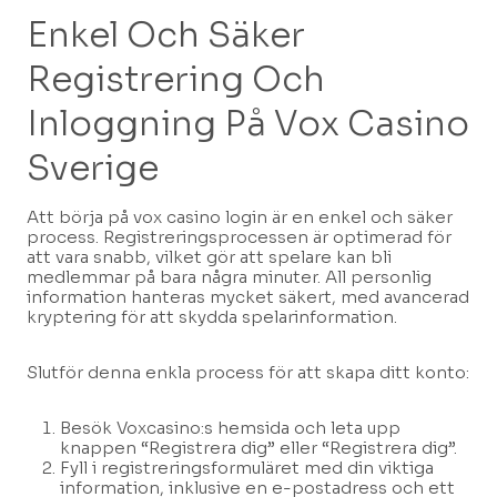
Enkel Och Säker
Registrering Och
Inloggning På Vox Casino
Sverige
Att börja på vox casino login är en enkel och säker
process. Registreringsprocessen är optimerad för
att vara snabb, vilket gör att spelare kan bli
medlemmar på bara några minuter. All personlig
information hanteras mycket säkert, med avancerad
kryptering för att skydda spelarinformation.
Slutför denna enkla process för att skapa ditt konto:
Besök Voxcasino:s hemsida och leta upp
knappen “Registrera dig” eller “Registrera dig”.
Fyll i registreringsformuläret med din viktiga
information, inklusive en e-postadress och ett