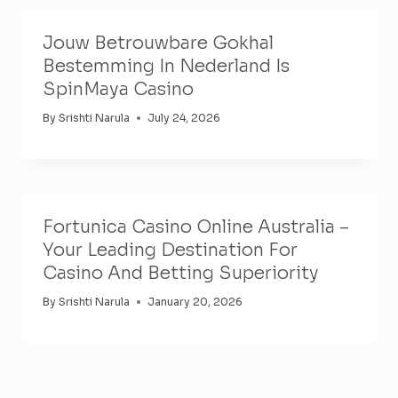
Jouw Betrouwbare Gokhal
Bestemming In Nederland Is
SpinMaya Casino
By
Srishti Narula
July 24, 2026
Fortunica Casino Online Australia –
Your Leading Destination For
Casino And Betting Superiority
By
Srishti Narula
January 20, 2026