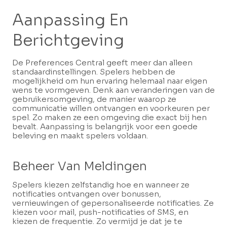
Aanpassing En
Berichtgeving
De Preferences Central geeft meer dan alleen
standaardinstellingen. Spelers hebben de
mogelijkheid om hun ervaring helemaal naar eigen
wens te vormgeven. Denk aan veranderingen van de
gebruikersomgeving, de manier waarop ze
communicatie willen ontvangen en voorkeuren per
spel. Zo maken ze een omgeving die exact bij hen
bevalt. Aanpassing is belangrijk voor een goede
beleving en maakt spelers voldaan.
Beheer Van Meldingen
Spelers kiezen zelfstandig hoe en wanneer ze
notificaties ontvangen over bonussen,
vernieuwingen of gepersonaliseerde notificaties. Ze
kiezen voor mail, push-notificaties of SMS, en
kiezen de frequentie. Zo vermijd je dat je te