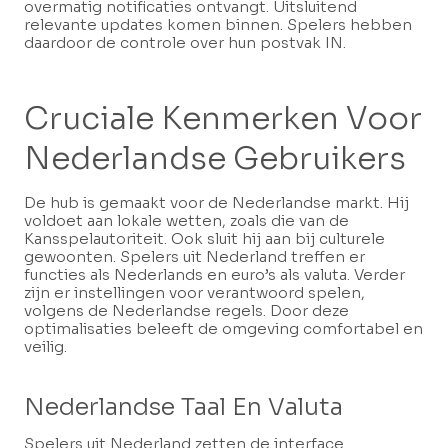
overmatig notificaties ontvangt. Uitsluitend
relevante updates komen binnen. Spelers hebben
daardoor de controle over hun postvak IN.
Cruciale Kenmerken Voor
Nederlandse Gebruikers
De hub is gemaakt voor de Nederlandse markt. Hij
voldoet aan lokale wetten, zoals die van de
Kansspelautoriteit. Ook sluit hij aan bij culturele
gewoonten. Spelers uit Nederland treffen er
functies als Nederlands en euro’s als valuta. Verder
zijn er instellingen voor verantwoord spelen,
volgens de Nederlandse regels. Door deze
optimalisaties beleeft de omgeving comfortabel en
veilig.
Nederlandse Taal En Valuta
Spelers uit Nederland zetten de interface