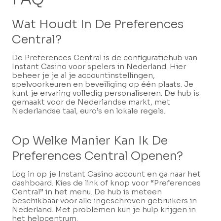
Wat Houdt In De Preferences
Central?
De Preferences Central is de configuratiehub van
Instant Casino voor spelers in Nederland. Hier
beheer je je al je accountinstellingen,
spelvoorkeuren en beveiliging op één plaats. Je
kunt je ervaring volledig personaliseren. De hub is
gemaakt voor de Nederlandse markt, met
Nederlandse taal, euro’s en lokale regels.
Op Welke Manier Kan Ik De
Preferences Central Openen?
Log in op je Instant Casino account en ga naar het
dashboard. Kies de link of knop voor “Preferences
Central” in het menu. De hub is meteen
beschikbaar voor alle ingeschreven gebruikers in
Nederland. Met problemen kun je hulp krijgen in
het helpcentrum.