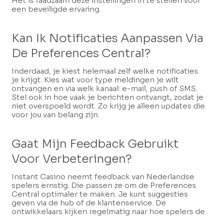
Het is raadzaam deze instellingen in te stellen voor
een beveiligde ervaring.
Kan Ik Notificaties Aanpassen Via
De Preferences Central?
Inderdaad, je kiest helemaal zelf welke notificaties
je krijgt. Kies wat voor type meldingen je wilt
ontvangen en via welk kanaal: e-mail, push of SMS.
Stel ook in hoe vaak je berichten ontvangt, zodat je
niet overspoeld wordt. Zo krijg je alleen updates die
voor jou van belang zijn.
Gaat Mijn Feedback Gebruikt
Voor Verbeteringen?
Instant Casino neemt feedback van Nederlandse
spelers ernstig. Die passen ze om de Preferences
Central optimaler te maken. Je kunt suggesties
geven via de hub of de klantenservice. De
ontwikkelaars kijken regelmatig naar hoe spelers de