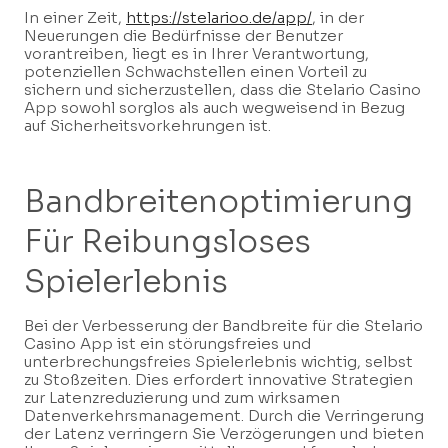
In einer Zeit,
https://stelarioo.de/app/
, in der
Neuerungen die Bedürfnisse der Benutzer
vorantreiben, liegt es in Ihrer Verantwortung,
potenziellen Schwachstellen einen Vorteil zu
sichern und sicherzustellen, dass die Stelario Casino
App sowohl sorglos als auch wegweisend in Bezug
auf Sicherheitsvorkehrungen ist.
Bandbreitenoptimierung
Für Reibungsloses
Spielerlebnis
Bei der Verbesserung der Bandbreite für die Stelario
Casino App ist ein störungsfreies und
unterbrechungsfreies Spielerlebnis wichtig, selbst
zu Stoßzeiten. Dies erfordert innovative Strategien
zur Latenzreduzierung und zum wirksamen
Datenverkehrsmanagement. Durch die Verringerung
der Latenz verringern Sie Verzögerungen und bieten