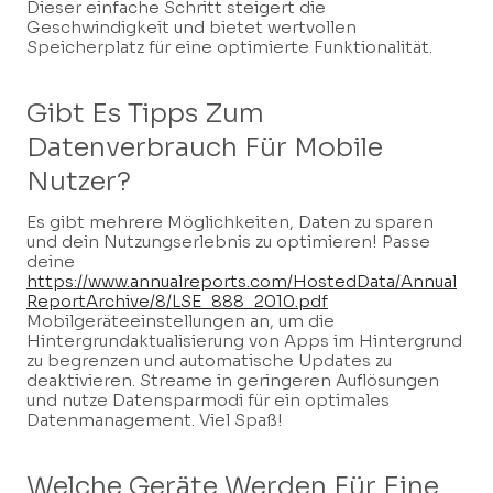
Dieser einfache Schritt steigert die
Geschwindigkeit und bietet wertvollen
Speicherplatz für eine optimierte Funktionalität.
Gibt Es Tipps Zum
Datenverbrauch Für Mobile
Nutzer?
Es gibt mehrere Möglichkeiten, Daten zu sparen
und dein Nutzungserlebnis zu optimieren! Passe
deine
https://www.annualreports.com/HostedData/Annual
ReportArchive/8/LSE_888_2010.pdf
Mobilgeräteeinstellungen an, um die
Hintergrundaktualisierung von Apps im Hintergrund
zu begrenzen und automatische Updates zu
deaktivieren. Streame in geringeren Auflösungen
und nutze Datensparmodi für ein optimales
Datenmanagement. Viel Spaß!
Welche Geräte Werden Für Eine