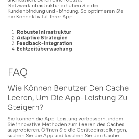
Netzwerkinfrastruktur erhöhen Sie die
Kundenbindung und -bindung. So optimieren Sie
die Konnektivität Ihrer App:
Robuste Infrastruktur
Adaptive Strategien
Feedback-Integration
Echtzeitüberwachung
FAQ
Wie Können Benutzer Den Cache
Leeren, Um Die App-Leistung Zu
Steigern?
Sie können die App-Leistung verbessern, indem
Sie innovative Methoden zum Leeren des Caches
ausprobieren. Öffnen Sie die Geräteeinstellungen,
suchen Sie die App und löschen Sie den Cache.