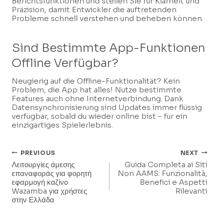
Berichtsfunktionen und stellen Sie für Klarheit und
Präzision, damit Entwickler die auftretenden
Probleme schnell verstehen und beheben können.
Sind Bestimmte App-Funktionen
Offline Verfügbar?
Neugierig auf die Offline-Funktionalität? Kein
Problem, die App hat alles! Nutze bestimmte
Features auch ohne Internetverbindung. Dank
Datensynchronisierung sind Updates immer flüssig
verfügbar, sobald du wieder online bist – für ein
einzigartiges Spielerlebnis.
Post
PREVIOUS
NEXT
Λειτουργίες άμεσης
Guida Completa ai Siti
Navigation
επαναφοράς για φορητή
Non AAMS: Funzionalità,
εφαρμογή καζίνο
Benefici e Aspetti
Wazamba για χρήστες
Rilevanti
στην Ελλάδα