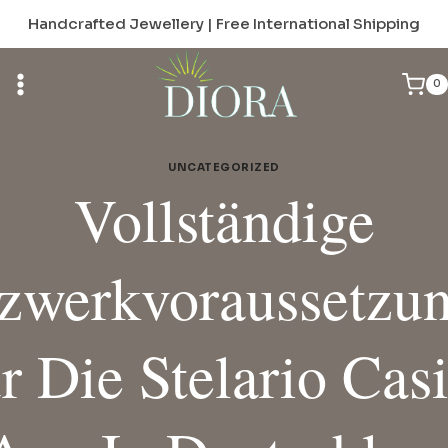
Skip
Handcrafted Jewellery | Free International Shipping
to
content
0
UNCATEGORIZED
Vollständige
zwerkvoraussetzu
r Die Stelario Cas