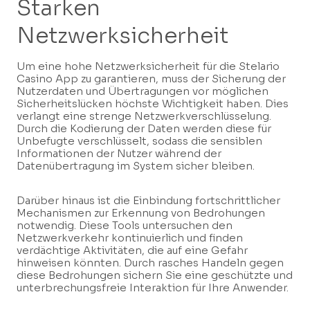
Starken
Netzwerksicherheit
Um eine hohe Netzwerksicherheit für die Stelario
Casino App zu garantieren, muss der Sicherung der
Nutzerdaten und Übertragungen vor möglichen
Sicherheitslücken höchste Wichtigkeit haben. Dies
verlangt eine strenge Netzwerkverschlüsselung.
Durch die Kodierung der Daten werden diese für
Unbefugte verschlüsselt, sodass die sensiblen
Informationen der Nutzer während der
Datenübertragung im System sicher bleiben.
Darüber hinaus ist die Einbindung fortschrittlicher
Mechanismen zur Erkennung von Bedrohungen
notwendig. Diese Tools untersuchen den
Netzwerkverkehr kontinuierlich und finden
verdächtige Aktivitäten, die auf eine Gefahr
hinweisen könnten. Durch rasches Handeln gegen
diese Bedrohungen sichern Sie eine geschützte und
unterbrechungsfreie Interaktion für Ihre Anwender.