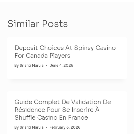
Similar Posts
Deposit Choices At Spinsy Casino
For Canada Players
By
Srishti Narula
June 4, 2026
Guide Complet De Validation De
Résidence Pour Se Inscrire À
Shuffle Casino En France
By
Srishti Narula
February 6, 2026