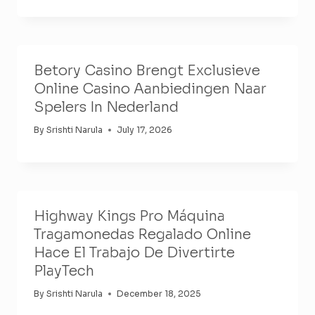
Betory Casino Brengt Exclusieve
Online Casino Aanbiedingen Naar
Spelers In Nederland
By
Srishti Narula
July 17, 2026
Highway Kings Pro Máquina
Tragamonedas Regalado Online
Hace El Trabajo De Divertirte
PlayTech
By
Srishti Narula
December 18, 2025