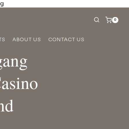
ng
0
TS
ABOUT US
CONTACT US
gang
asino
nd