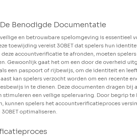
n De Benodigde Documentatie
veilige en betrouwbare spelomgeving is essentieel vo
ze toewijding vereist 30BET dat spelers hun identiteit
deze accountverificatie te afronden, moeten spelers
n. Gewoonlijk gaat het om een door de overheid ui
als een paspoort of rijbewijs, om de identiteit en lee
naast kan spelers verzocht worden om een recente en
dresbewijs in te dienen. Deze documenten dragen bij 
n stimuleren een veilige spelervaring. Door begrip t
, kunnen spelers het accountverificatieproces vers
j 30BET optimaliseren.
ificatieproces