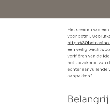
Het creëren van een
voor detail. Gebruik
https://30betcasino.
een veilig wachtwoo
verifiëren van de id
het verzekeren van 
echter aanvullende 
aanpakken?
Belangri