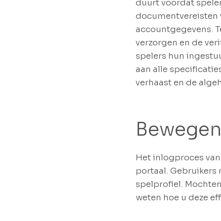
duurt voordat spele
documentvereisten 
accountgegevens. T
verzorgen en de ver
spelers hun ingestu
aan alle specificatie
verhaast en de alge
Bewegen 
Het inlogproces van
portaal. Gebruikers
spelprofiel. Mochten
weten hoe u deze ef