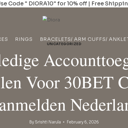
se Code " DIORA10" for 10% off | Free Shippi
CES
RINGS
BRACELETS/ ARM CUFFS/ ANKLE
UNCATEGORIZED
ledige Accounttoe
ellen Voor 30BET C
anmelden Nederla
By
Srishti Narula
February 6, 2026