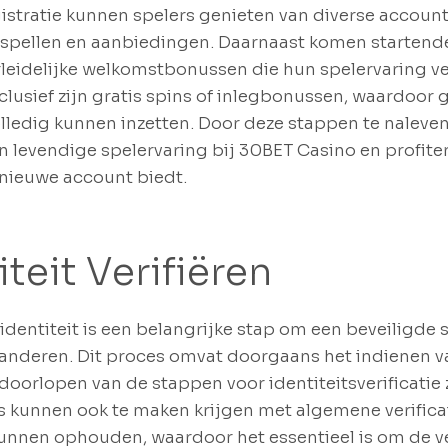
gistratie kunnen spelers genieten van diverse accoun
e spellen en aanbiedingen. Daarnaast komen startende
leidelijke welkomstbonussen die hun spelervaring ve
lusief zijn gratis spins of inlegbonussen, waardoor 
lledig kunnen inzetten. Door deze stappen te naleven
n levendige spelervaring bij 30BET Casino en profite
nieuwe account biedt.
teit Verifiëren
 identiteit is een belangrijke stap om een beveiligde 
anderen. Dit proces omvat doorgaans het indienen 
oorlopen van de stappen voor identiteitsverificatie 
rs kunnen ook te maken krijgen met algemene verific
unnen ophouden, waardoor het essentieel is om de v