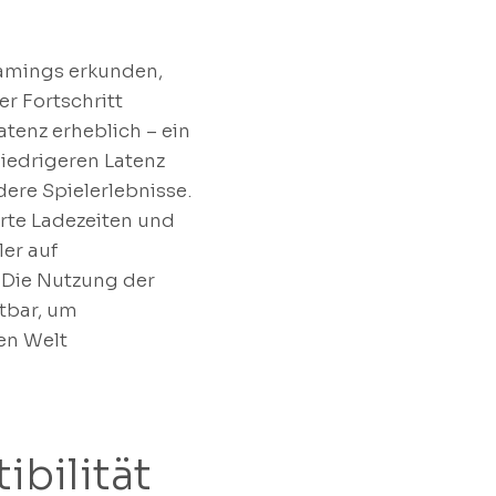
Gamings erkunden,
r Fortschritt
atenz erheblich – ein
niedrigeren Latenz
ere Spielerlebnisse.
rte Ladezeiten und
ler auf
 Die Nutzung der
htbar, um
en Welt
ibilität