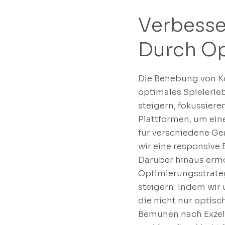
Verbesse
Durch Op
Die Behebung von Ko
optimales Spielerle
steigern, fokussier
Plattformen, um ein
für verschiedene Ge
wir eine responsive 
Darüber hinaus ermö
Optimierungsstrateg
steigern. Indem wir
die nicht nur optis
Bemühen nach Exzelle