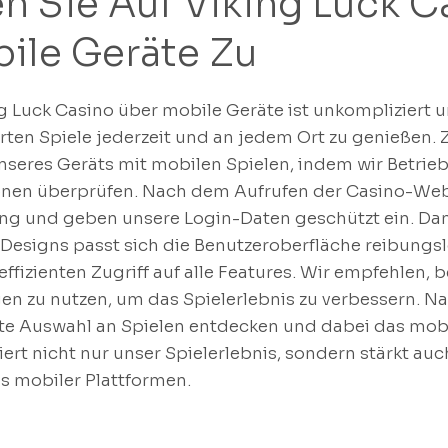
en Sie Auf Viking Luck C
ile Geräte Zu
ng Luck Casino über mobile Geräte ist unkompliziert 
erten Spiele jederzeit und an jedem Ort zu genießen.
unseres Geräts mit mobilen Spielen, indem wir Betri
onen überprüfen. Nach dem Aufrufen der Casino-Web
rung und geben unsere Login-Daten geschützt ein. Da
esigns passt sich die Benutzeroberfläche reibungs
ffizienten Zugriff auf alle Features. Wir empfehlen, 
n zu nutzen, um das Spielerlebnis zu verbessern. N
ite Auswahl an Spielen entdecken und dabei das mobi
ert nicht nur unser Spielerlebnis, sondern stärkt auc
s mobiler Plattformen.