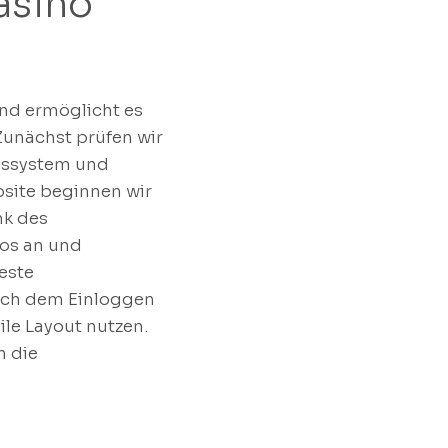
asino
und ermöglicht es
 Zunächst prüfen wir
ebssystem und
site beginnen wir
nk des
los an und
beste
ach dem Einloggen
le Layout nutzen.
h die