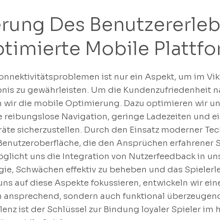
rung Des Benutzererleb
timierte Mobile Plattf
nnektivitätsproblemen ist nur ein Aspekt, um im Vik
bnis zu gewährleisten. Um die Kundenzufriedenheit n
en wir die mobile Optimierung. Dazu optimieren wir u
e reibungslose Navigation, geringe Ladezeiten und e
räte sicherzustellen. Durch den Einsatz moderner Te
Benutzeroberfläche, die den Ansprüchen erfahrener S
glicht uns die Integration von Nutzerfeedback in un
ie, Schwächen effektiv zu beheben und das Spielerle
 uns auf diese Aspekte fokussieren, entwickeln wir e
ch ansprechend, sondern auch funktional überzeugend 
nz ist der Schlüssel zur Bindung loyaler Spieler im 