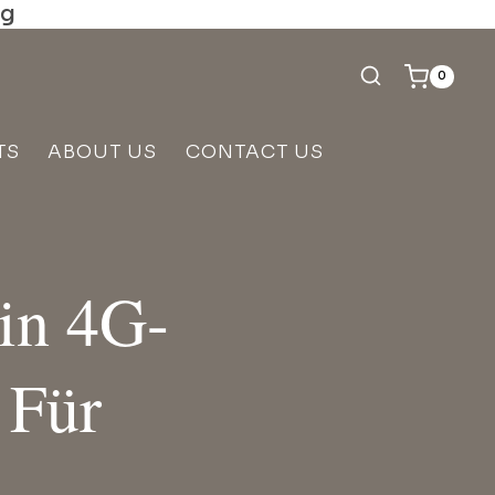
ng
0
TS
ABOUT US
CONTACT US
in 4G-
 Für