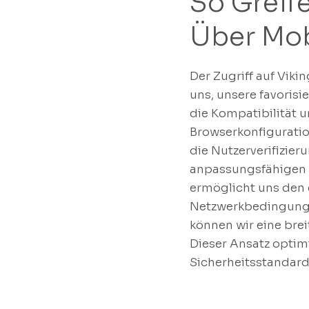
So Greif
Über Mob
Der Zugriff auf Viki
uns, unsere favorisi
die Kompatibilität 
Browserkonfigurati
die Nutzerverifizie
anpassungsfähigen D
ermöglicht uns den e
Netzwerkbedingunge
können wir eine bre
Dieser Ansatz optimi
Sicherheitsstandard