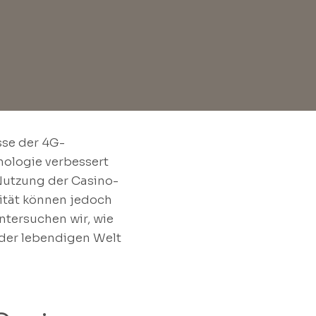
sse der 4G-
nologie verbessert
 Nutzung der Casino-
ität können jedoch
tersuchen wir, wie
 der lebendigen Welt