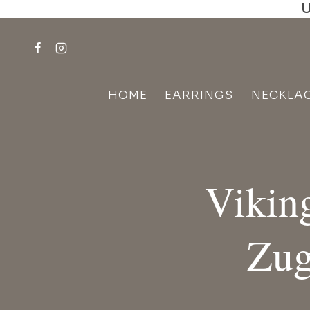
U
Skip
to
content
HOME
EARRINGS
NECKLA
Vikin
Zug