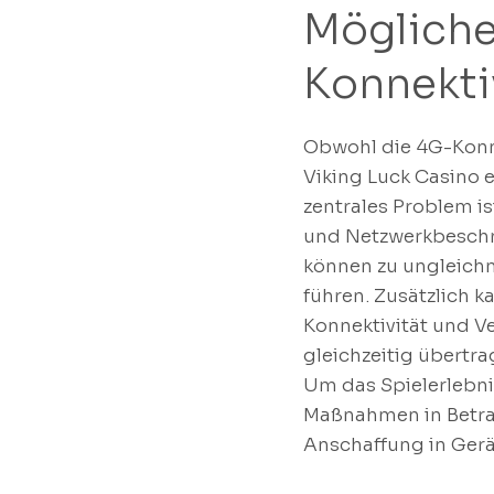
Mögliche
Konnekti
Obwohl die 4G-Konne
Viking Luck Casino 
zentrales Problem i
und Netzwerkbeschr
können zu ungleich
führen. Zusätzlich 
Konnektivität und V
gleichzeitig übertr
Um das Spielerlebnis
Maßnahmen in Betrac
Anschaffung in Gerät