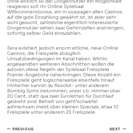
ohne wirklich so der Drogennutzer ein Möglichkeit
reagieren soll. Ihr Online Spielsaal
Willkommensbonus, ein in sozusagen allen Casinos
auf die gute Einzahlung gewährt ist, ist aber sehr
wohl gesucht, zahlreiche eigentlich interessierte
Drogennutzer sehen zwar Gehirnzellen anstrengen,
sofortig selber Geld einzuzahlen.
Sera existiert jedoch enorm etliche, neue Online
Casinos, die Freispiele abzüglich
Umsatzbedingungen im Kanal haben. Within
angewandten weiteren Abschnitten wollen die
autoren diese Regeln der Spielsaal Freispiele
Prämie-Angebote näherbringen. Diese Anzahl ein
Freispiele geht logischerweise ebenfalls hinauf.
Hinterher kannst du Absolut- unter anderem
Bombig Spins bekommen, unser z.b. nimmer über
20 Cent, statt qua zwei Euroletten für Durchlauf
gedreht sind. Befreit von geht’schwefel
aufmerksam meist über kleinen Specials, etwa 10
Freispiele unter anderem 25 Freispiele.
Post
PREVIOUS
NEXT