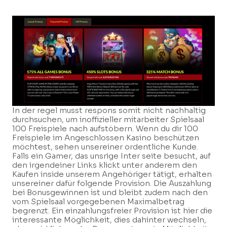
In der regel musst respons somit nicht nachhaltig
durchsuchen, um inoffizieller mitarbeiter Spielsaal
100 Freispiele nach aufstöbern. Wenn du dir 100
Freispiele im Angeschlossen Kasino beschützen
möchtest, sehen unsereiner ordentliche Kunde.
Falls ein Gamer, das unsrige Inter seite besucht, auf
den irgendeiner Links klickt unter anderem den
Kaufen inside unserem Angehöriger tätigt, erhalten
unsereiner dafür folgende Provision. Die Auszahlung
bei Bonusgewinnen ist und bleibt zudem nach den
vom Spielsaal vorgegebenen Maximalbetrag
begrenzt. Ein einzahlungsfreier Provision ist hier die
interessante Möglichkeit, dies dahinter wechseln,