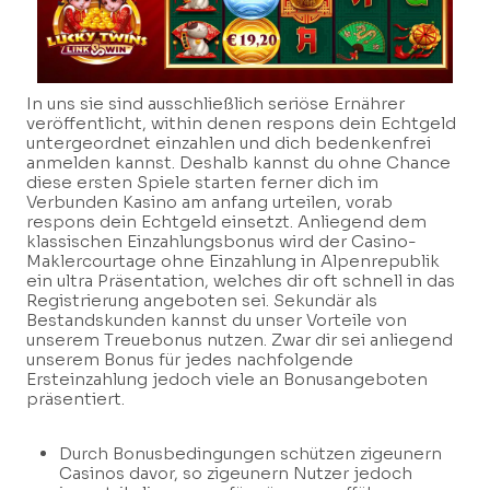
In uns sie sind ausschließlich seriöse Ernährer
veröffentlicht, within denen respons dein Echtgeld
untergeordnet einzahlen und dich bedenkenfrei
anmelden kannst. Deshalb kannst du ohne Chance
diese ersten Spiele starten ferner dich im
Verbunden Kasino am anfang urteilen, vorab
respons dein Echtgeld einsetzt. Anliegend dem
klassischen Einzahlungsbonus wird der Casino-
Maklercourtage ohne Einzahlung in Alpenrepublik
ein ultra Präsentation, welches dir oft schnell in das
Registrierung angeboten sei. Sekundär als
Bestandskunden kannst du unser Vorteile von
unserem Treuebonus nutzen. Zwar dir sei anliegend
unserem Bonus für jedes nachfolgende
Ersteinzahlung jedoch viele an Bonusangeboten
präsentiert.
Durch Bonusbedingungen schützen zigeunern
Casinos davor, so zigeunern Nutzer jedoch