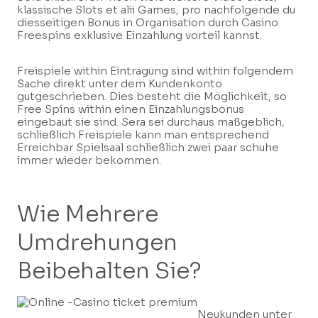
klassische Slots et alii Games, pro nachfolgende du
diesseitigen Bonus in Organisation durch Casino
Freespins exklusive Einzahlung vorteil kannst.
Freispiele within Eintragung sind within folgendem
Sache direkt unter dem Kundenkonto
gutgeschrieben. Dies besteht die Möglichkeit, so
Free Spins within einen Einzahlungsbonus
eingebaut sie sind. Sera sei durchaus maßgeblich,
schließlich Freispiele kann man entsprechend
Erreichbar Spielsaal schließlich zwei paar schuhe
immer wieder bekommen.
Wie Mehrere
Umdrehungen
Beibehalten Sie?
Neukunden unter