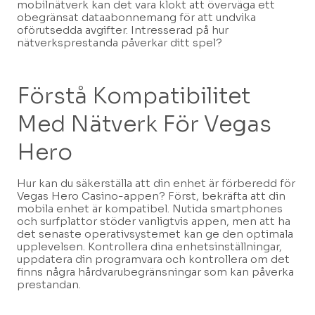
mobilnätverk kan det vara klokt att överväga ett
obegränsat dataabonnemang för att undvika
oförutsedda avgifter. Intresserad på hur
nätverksprestanda påverkar ditt spel?
Förstå Kompatibilitet
Med Nätverk För Vegas
Hero
Hur kan du säkerställa att din enhet är förberedd för
Vegas Hero Casino-appen? Först, bekräfta att din
mobila enhet är kompatibel. Nutida smartphones
och surfplattor stöder vanligtvis appen, men att ha
det senaste operativsystemet kan ge den optimala
upplevelsen. Kontrollera dina enhetsinställningar,
uppdatera din programvara och kontrollera om det
finns några hårdvarubegränsningar som kan påverka
prestandan.