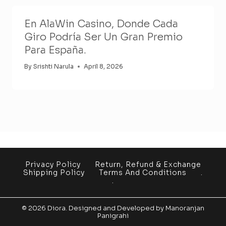
En AlaWin Casino, Donde Cada
Giro Podría Ser Un Gran Premio
Para España.
By
Srishti Narula
April 8, 2026
Privacy Policy
Return, Refund & Exchange
Shipping Policy
Terms And Conditions
.
.
© 2026 Diora. Designed and Developed by
Manoranjan
Panigrahi