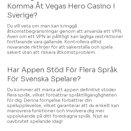
Komma Åt Vegas Hero Casino I
Sverige?
Du vill veta om man kan kringgå
åtkomstbegränsningar genom att använda ett VPN.
Även om ett VPN är pålitligt kan lagliga restriktioner
fortfarande vara gällande. Kontrollera alltid
nuvarande riktlinjer för att säkerställa och spela
säkert utan att riskera åtkomstproblem.
Har Appen Stöd För Flera Språk
För Svenska Spelare?
Du kommer att märka att appen definitivt stöder
flera språk, vilket förbättrar språktillgängligheten
för dig. Denna förnyelse förbättrar din
spelupplevelse, vilket garanterar att du enkelt kan
manövrera funktioner och involvera dig mer
uppslukande på ditt föredragna språk. Njut av
oavbrutet spelande idag!