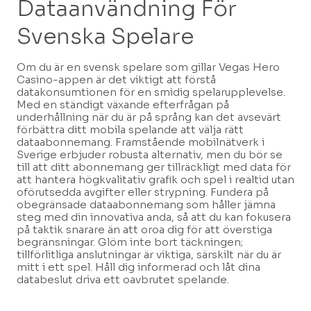
Dataanvändning För
Svenska Spelare
Om du är en svensk spelare som gillar Vegas Hero
Casino-appen är det viktigt att förstå
datakonsumtionen för en smidig spelarupplevelse.
Med en ständigt växande efterfrågan på
underhållning när du är på språng kan det avsevärt
förbättra ditt mobila spelande att välja rätt
dataabonnemang. Framstående mobilnätverk i
Sverige erbjuder robusta alternativ, men du bör se
till att ditt abonnemang ger tillräckligt med data för
att hantera högkvalitativ grafik och spel i realtid utan
oförutsedda avgifter eller strypning. Fundera på
obegränsade dataabonnemang som håller jämna
steg med din innovativa anda, så att du kan fokusera
på taktik snarare än att oroa dig för att överstiga
begränsningar. Glöm inte bort täckningen;
tillförlitliga anslutningar är viktiga, särskilt när du är
mitt i ett spel. Håll dig informerad och låt dina
databeslut driva ett oavbrutet spelande.