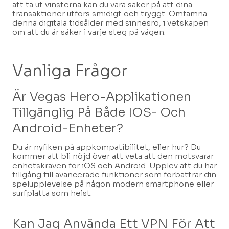
att ta ut vinsterna kan du vara säker på att dina
transaktioner utförs smidigt och tryggt. Omfamna
denna digitala tidsålder med sinnesro, i vetskapen
om att du är säker i varje steg på vägen.
Vanliga Frågor
Är Vegas Hero-Applikationen
Tillgänglig På Både IOS- Och
Android-Enheter?
Du är nyfiken på appkompatibilitet, eller hur? Du
kommer att bli nöjd över att veta att den motsvarar
enhetskraven för iOS och Android. Upplev att du har
tillgång till avancerade funktioner som förbättrar din
spelupplevelse på någon modern smartphone eller
surfplatta som helst.
Kan Jag Använda Ett VPN För Att