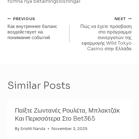
förfina nya betalningslösningar.
Post
PREVIOUS
NEXT
Как внутреннее баланс
Πώς να έχετε πρόσβαση
Navigation
воздействует на
στο πρόγραμμα
понимание событий
συνεργατών της
εφαρμογής Wild Tokyo
Casino στην Ελλάδα
Similar Posts
Παίξτε Ζωντανές Ρουλέτα, Μπλακτζάκ
Και Περισσότερα Στο Bet365
By
Srishti Narula
November 3, 2025