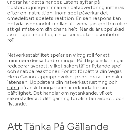
undrar hur detta händer. Latens syftar på
tidsfördröjningen innan en dataöverföring initieras
efter en instruktion. Inom spel påverkar det
omedelbart spelets reaktion. En sen respons kan
betyda avgörandet mellan att vinna jackpotten eller
att gå miste om din chans helt. När du är uppslukad
av ett spel med höga insatser spelar tidsenheter
roll.
Nätverksstabilitet spelar en viktig roll för att
minimera dessa fördröjningar. Pålitliga anslutningar
reducerar avbrott, vilket säkerställer flytande spel
och snabba reaktioner. För att förbättra din Vegas
Hero Casino-appupplevelse, prioritera att minska
latensen. Uppdatera din nätverksutrustning och
satsa
på anslutningar som är erkända för sin
pålitlighet. Det handlar om nytänkande, vilket
säkerställer att ditt gaming förblir utan avbrott och
flytande.
Att Tänka På Gällande