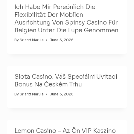
Ich Habe Mir Persönlich Die
Flexibilität Der Mobilen
Ausrichtung Von Spinsy Casino Für
Belgien Unter Die Lupe Genommen
By
Srishti Narula
June 5, 2026
Slota Casino: Váš Speciální Uvítací
Bonus Na Českém Trhu
By
Srishti Narula
June 3, 2026
Lemon Casino – Az Ön VIP Kaszinó