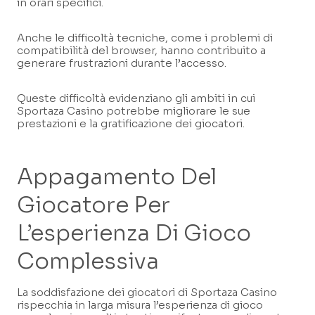
in orari specifici.
Anche le difficoltà tecniche, come i problemi di
compatibilità del browser, hanno contribuito a
generare frustrazioni durante l’accesso.
Queste difficoltà evidenziano gli ambiti in cui
Sportaza Casino potrebbe migliorare le sue
prestazioni e la gratificazione dei giocatori.
Appagamento Del
Giocatore Per
L’esperienza Di Gioco
Complessiva
La soddisfazione dei giocatori di Sportaza Casino
rispecchia in larga misura l’esperienza di gioco