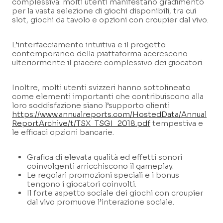
complessiva: molti utenti manifestano gradimento
per la vasta selezione di giochi disponibili, tra cui
slot, giochi da tavolo e opzioni con croupier dal vivo.
L’interfacciamento intuitiva e il progetto
contemporaneo della piattaforma accrescono
ulteriormente il piacere complessivo dei giocatori.
Inoltre, molti utenti svizzeri hanno sottolineato
come elementi importanti che contribuiscono alla
loro soddisfazione siano l’supporto clienti
https://www.annualreports.com/HostedData/Annual
ReportArchive/t/TSX_TSGI_2018.pdf
tempestiva e
le efficaci opzioni bancarie.
Grafica di elevata qualità ed effetti sonori
coinvolgenti arricchiscono il gameplay.
Le regolari promozioni speciali e i bonus
tengono i giocatori coinvolti.
Il forte aspetto sociale dei giochi con croupier
dal vivo promuove l’interazione sociale.