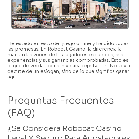
He estado en esto del juego online y he oído todas
las promesas. En Robocat Casino, la diferencia la
marcan las voces de los jugadores españoles, sus
experiencias y sus ganancias comprobadas. Esto es
lo que de verdad construye una reputación. No voy a
decirte de un eslogan, sino de lo que significa ganar
aquí.
Preguntas Frecuentes
(FAQ)
¿Se Considera Robocat Casino
Legal Y Seguro Para Apostadores