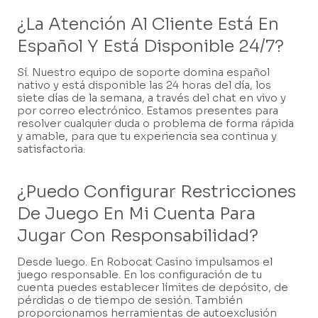
¿La Atención Al Cliente Está En
Español Y Está Disponible 24/7?
Sí. Nuestro equipo de soporte domina español
nativo y está disponible las 24 horas del día, los
siete días de la semana, a través del chat en vivo y
por correo electrónico. Estamos presentes para
resolver cualquier duda o problema de forma rápida
y amable, para que tu experiencia sea continua y
satisfactoria.
¿Puedo Configurar Restricciones
De Juego En Mi Cuenta Para
Jugar Con Responsabilidad?
Desde luego. En Robocat Casino impulsamos el
juego responsable. En los configuración de tu
cuenta puedes establecer límites de depósito, de
pérdidas o de tiempo de sesión. También
proporcionamos herramientas de autoexclusión