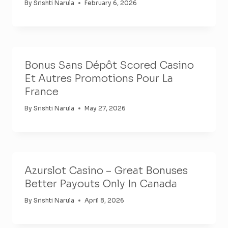
By
Srishti Narula
February 6, 2026
Bonus Sans Dépôt Scored Casino
Et Autres Promotions Pour La
France
By
Srishti Narula
May 27, 2026
Azurslot Casino – Great Bonuses
Better Payouts Only In Canada
By
Srishti Narula
April 8, 2026