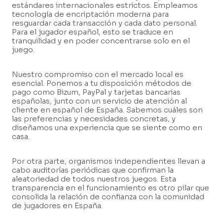
estándares internacionales estrictos. Empleamos
tecnología de encriptación moderna para
resguardar cada transacción y cada dato personal.
Para el jugador español, esto se traduce en
tranquilidad y en poder concentrarse solo en el
juego.
Nuestro compromiso con el mercado local es
esencial. Ponemos a tu disposición métodos de
pago como Bizum, PayPal y tarjetas bancarias
españolas, junto con un servicio de atención al
cliente en español de España. Sabemos cuáles son
las preferencias y necesidades concretas, y
diseñamos una experiencia que se siente como en
casa.
Por otra parte, organismos independientes llevan a
cabo auditorías periódicas que confirman la
aleatoriedad de todos nuestros juegos. Esta
transparencia en el funcionamiento es otro pilar que
consolida la relación de confianza con la comunidad
de jugadores en España.