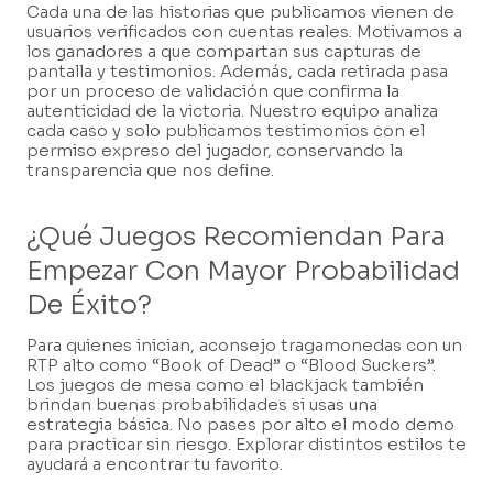
Cada una de las historias que publicamos vienen de
usuarios verificados con cuentas reales. Motivamos a
los ganadores a que compartan sus capturas de
pantalla y testimonios. Además, cada retirada pasa
por un proceso de validación que confirma la
autenticidad de la victoria. Nuestro equipo analiza
cada caso y solo publicamos testimonios con el
permiso expreso del jugador, conservando la
transparencia que nos define.
¿Qué Juegos Recomiendan Para
Empezar Con Mayor Probabilidad
De Éxito?
Para quienes inician, aconsejo tragamonedas con un
RTP alto como “Book of Dead” o “Blood Suckers”.
Los juegos de mesa como el blackjack también
brindan buenas probabilidades si usas una
estrategia básica. No pases por alto el modo demo
para practicar sin riesgo. Explorar distintos estilos te
ayudará a encontrar tu favorito.