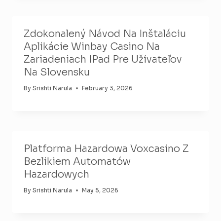
Zdokonalený Návod Na Inštaláciu
Aplikácie Winbay Casino Na
Zariadeniach IPad Pre Užívateľov
Na Slovensku
By
Srishti Narula
February 3, 2026
Platforma Hazardowa Voxcasino Z
Bezlikiem Automatów
Hazardowych
By
Srishti Narula
May 5, 2026