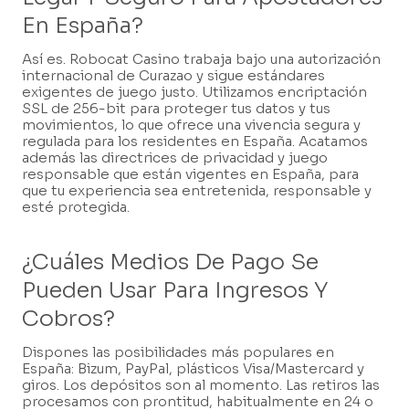
En España?
Así es. Robocat Casino trabaja bajo una autorización
internacional de Curazao y sigue estándares
exigentes de juego justo. Utilizamos encriptación
SSL de 256-bit para proteger tus datos y tus
movimientos, lo que ofrece una vivencia segura y
regulada para los residentes en España. Acatamos
además las directrices de privacidad y juego
responsable que están vigentes en España, para
que tu experiencia sea entretenida, responsable y
esté protegida.
¿Cuáles Medios De Pago Se
Pueden Usar Para Ingresos Y
Cobros?
Dispones las posibilidades más populares en
España: Bizum, PayPal, plásticos Visa/Mastercard y
giros. Los depósitos son al momento. Las retiros las
procesamos con prontitud, habitualmente en 24 o