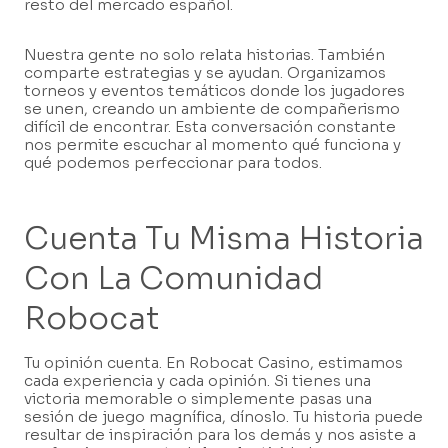
resto del mercado español.
Nuestra gente no solo relata historias. También
comparte estrategias y se ayudan. Organizamos
torneos y eventos temáticos donde los jugadores
se unen, creando un ambiente de compañerismo
difícil de encontrar. Esta conversación constante
nos permite escuchar al momento qué funciona y
qué podemos perfeccionar para todos.
Cuenta Tu Misma Historia
Con La Comunidad
Robocat
Tu opinión cuenta. En Robocat Casino, estimamos
cada experiencia y cada opinión. Si tienes una
victoria memorable o simplemente pasas una
sesión de juego magnífica, dínoslo. Tu historia puede
resultar de inspiración para los demás y nos asiste a