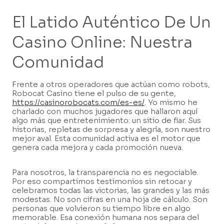
El Latido Auténtico De Un
Casino Online: Nuestra
Comunidad
Frente a otros operadores que actúan como robots,
Robocat Casino tiene el pulso de su gente,
https://casinorobocats.com/es-es/
. Yo mismo he
charlado con muchos jugadores que hallaron aquí
algo más que entretenimiento: un sitio de fiar. Sus
historias, repletas de sorpresa y alegría, son nuestro
mejor aval. Esta comunidad activa es el motor que
genera cada mejora y cada promoción nueva.
Para nosotros, la transparencia no es negociable.
Por eso compartimos testimonios sin retocar y
celebramos todas las victorias, las grandes y las más
modestas. No son cifras en una hoja de cálculo. Son
personas que volvieron su tiempo libre en algo
memorable. Esa conexión humana nos separa del