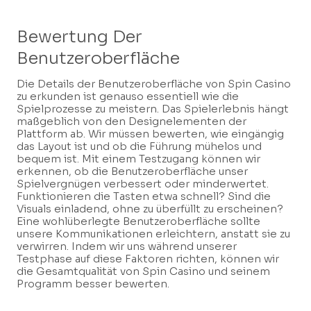
Bewertung Der
Benutzeroberfläche
Die Details der Benutzeroberfläche von Spin Casino
zu erkunden ist genauso essentiell wie die
Spielprozesse zu meistern. Das Spielerlebnis hängt
maßgeblich von den Designelementen der
Plattform ab. Wir müssen bewerten, wie eingängig
das Layout ist und ob die Führung mühelos und
bequem ist. Mit einem Testzugang können wir
erkennen, ob die Benutzeroberfläche unser
Spielvergnügen verbessert oder minderwertet.
Funktionieren die Tasten etwa schnell? Sind die
Visuals einladend, ohne zu überfüllt zu erscheinen?
Eine wohlüberlegte Benutzeroberfläche sollte
unsere Kommunikationen erleichtern, anstatt sie zu
verwirren. Indem wir uns während unserer
Testphase auf diese Faktoren richten, können wir
die Gesamtqualität von Spin Casino und seinem
Programm besser bewerten.