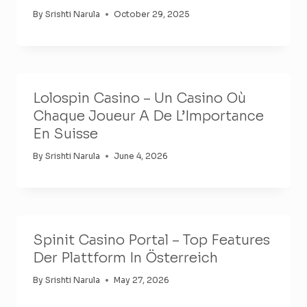
By
Srishti Narula
October 29, 2025
Lolospin Casino – Un Casino Où
Chaque Joueur A De L’Importance
En Suisse
By
Srishti Narula
June 4, 2026
Spinit Casino Portal – Top Features
Der Plattform In Österreich
By
Srishti Narula
May 27, 2026