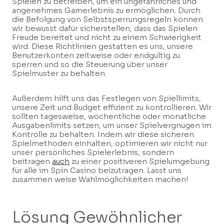
Spielen zu betreiben, um ein ungefährliches und
angenehmes Gamerlebnis zu ermöglichen. Durch
die Befolgung von Selbstsperrungsregeln können
wir bewusst dafür sicherstellen, dass das Spielen
Freude bereitet und nicht zu einem Schwierigkeit
wird. Diese Richtlinien gestatten es uns, unsere
Benutzerkonten zeitweise oder endgültig zu
sperren und so die Steuerung über unser
Spielmuster zu behalten.
Außerdem hilft uns das Festlegen von Spiellimits,
unsere Zeit und Budget effizient zu kontrollieren. Wir
sollten tagesweise, wöchentliche oder monatliche
Ausgabenlimits setzen, um unser Spielvergnügen im
Kontrolle zu behalten. Indem wir diese sicheren
Spielmethoden einhalten, optimieren wir nicht nur
unser persönliches Spielerlebnis, sondern
beitragen
auch
zu einer positiveren Spielumgebung
für alle im Spin Casino beizutragen. Lasst uns
zusammen weise Wahlmöglichkeiten machen!
Lösung Gewöhnlicher