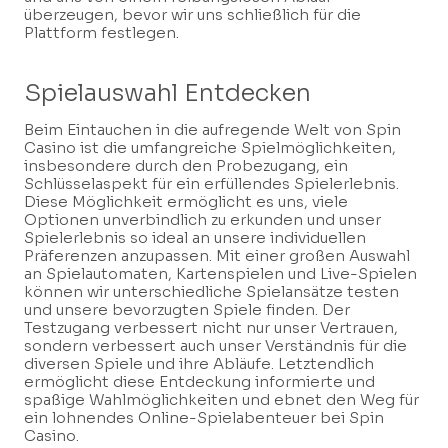
überzeugen, bevor wir uns schließlich für die
Plattform festlegen.
Spielauswahl Entdecken
Beim Eintauchen in die aufregende Welt von Spin
Casino ist die umfangreiche Spielmöglichkeiten,
insbesondere durch den Probezugang, ein
Schlüsselaspekt für ein erfüllendes Spielerlebnis.
Diese Möglichkeit ermöglicht es uns, viele
Optionen unverbindlich zu erkunden und unser
Spielerlebnis so ideal an unsere individuellen
Präferenzen anzupassen. Mit einer großen Auswahl
an Spielautomaten, Kartenspielen und Live-Spielen
können wir unterschiedliche Spielansätze testen
und unsere bevorzugten Spiele finden. Der
Testzugang verbessert nicht nur unser Vertrauen,
sondern verbessert auch unser Verständnis für die
diversen Spiele und ihre Abläufe. Letztendlich
ermöglicht diese Entdeckung informierte und
spaßige Wahlmöglichkeiten und ebnet den Weg für
ein lohnendes Online-Spielabenteuer bei Spin
Casino.