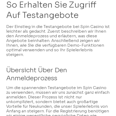
So Erhalten Sie Zugriff
Auf Testangebote
Der Einstieg in die Testangebote bei Spin Casino ist
leichter als gedacht. Zuerst beschreiben wir Ihnen
den Anmeldeprozess und erläutern, was diese
Angebote beinhalten. Anschließend zeigen wir
Ihnen, wie Sie die verfügbaren Demo-Funktionen
optimal verwenden und so Ihr Spielerlebnis
steigern.
Übersicht Über Den
Anmeldeprozess
Um die spannenden Testangebote im Spin Casino
zu verwenden, müssen wir uns zunächst ganz einfach
anmelden. Dieser Prozess ist nicht nur
unkompliziert, sondern bietet auch großartige
Vorteile für Neukunden, die unser Spielerlebnis von
Anfang an steigern. Für die Registrierung benötigen
wir einige wesentliche persönliche Daten wie