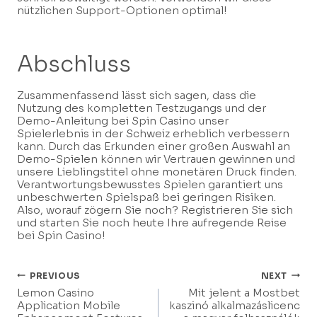
nützlichen Support-Optionen optimal!
Abschluss
Zusammenfassend lässt sich sagen, dass die
Nutzung des kompletten Testzugangs und der
Demo-Anleitung bei Spin Casino unser
Spielerlebnis in der Schweiz erheblich verbessern
kann. Durch das Erkunden einer großen Auswahl an
Demo-Spielen können wir Vertrauen gewinnen und
unsere Lieblingstitel ohne monetären Druck finden.
Verantwortungsbewusstes Spielen garantiert uns
unbeschwerten Spielspaß bei geringen Risiken.
Also, worauf zögern Sie noch? Registrieren Sie sich
und starten Sie noch heute Ihre aufregende Reise
bei Spin Casino!
Post
PREVIOUS
NEXT
Lemon Casino
Mit jelent a Mostbet
Navigation
Application Mobile
kaszinó alkalmazáslicenc