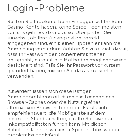
Login-Probleme
Sollten Sie Probleme beim Einloggen auf Ihr Spin
Casino-Konto haben, keine Sorge – den meisten
von uns geht es ab und zu so. Überprüfen Sie
zunächst, ob Ihre Zugangsdaten korrekt
eingegeben sind; ein kleiner Tippfehler kann die
Anmeldung verhindern. Achten Sie zusätzlich darauf,
dass Ihr Passwort den Sicherheitskriterien
entspricht, da veraltete Methoden möglicherweise
deaktiviert sind. Falls Sie Ihr Passwort vor kurzem
geändert haben, müssen Sie das aktualisierte
verwenden.
Außerdem lassen sich diese lästigen
Anmeldeprobleme oft durch das Löschen des
Browser-Caches oder die Nutzung eines
alternativen Browsers beheben. Es ist auch
empfehlenswert, die Mobilgeräte auf dem
neuesten Stand zu halten, da alte Software zu
Inkompatibilitäten führen kann. Mit diesen
Schritten können wir unser Spielerlebnis wieder
problemlos genießen!