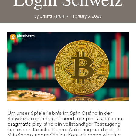
By
Srishti Narula
February 6, 2026
Um unser Spielerlebnis im Spin Casino in der
Schweiz zu optimieren,
need for spin casino login
pragmatic play
, sind ein vollständiger Testzugang
und eine hilfreiche Demo-Anleitung unerlässlich.
Mit einem angemeldeten Konto können wir eine