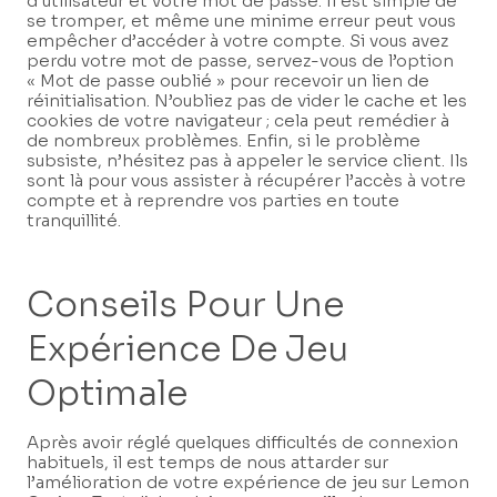
d’utilisateur et votre mot de passe. Il est simple de
se tromper, et même une minime erreur peut vous
empêcher d’accéder à votre compte. Si vous avez
perdu votre mot de passe, servez-vous de l’option
« Mot de passe oublié » pour recevoir un lien de
réinitialisation. N’oubliez pas de vider le cache et les
cookies de votre navigateur ; cela peut remédier à
de nombreux problèmes. Enfin, si le problème
subsiste, n’hésitez pas à appeler le service client. Ils
sont là pour vous assister à récupérer l’accès à votre
compte et à reprendre vos parties en toute
tranquillité.
Conseils Pour Une
Expérience De Jeu
Optimale
Après avoir réglé quelques difficultés de connexion
habituels, il est temps de nous attarder sur
l’amélioration de votre expérience de jeu sur Lemon