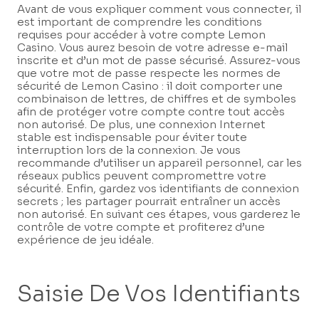
Avant de vous expliquer comment vous connecter, il
est important de comprendre les conditions
requises pour accéder à votre compte Lemon
Casino. Vous aurez besoin de votre adresse e-mail
inscrite et d’un mot de passe sécurisé. Assurez-vous
que votre mot de passe respecte les normes de
sécurité de Lemon Casino : il doit comporter une
combinaison de lettres, de chiffres et de symboles
afin de protéger votre compte contre tout accès
non autorisé. De plus, une connexion Internet
stable est indispensable pour éviter toute
interruption lors de la connexion. Je vous
recommande d’utiliser un appareil personnel, car les
réseaux publics peuvent compromettre votre
sécurité. Enfin, gardez vos identifiants de connexion
secrets ; les partager pourrait entraîner un accès
non autorisé. En suivant ces étapes, vous garderez le
contrôle de votre compte et profiterez d’une
expérience de jeu idéale.
Saisie De Vos Identifiants