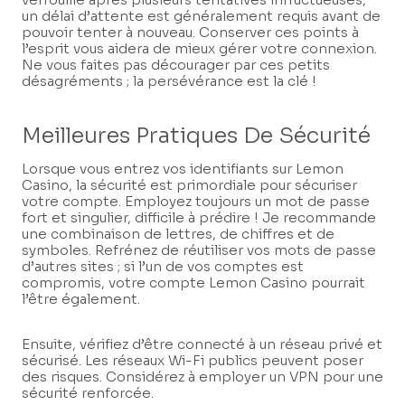
un délai d’attente est généralement requis avant de
pouvoir tenter à nouveau. Conserver ces points à
l’esprit vous aidera de mieux gérer votre connexion.
Ne vous faites pas décourager par ces petits
désagréments ; la persévérance est la clé !
Meilleures Pratiques De Sécurité
Lorsque vous entrez vos identifiants sur Lemon
Casino, la sécurité est primordiale pour sécuriser
votre compte. Employez toujours un mot de passe
fort et singulier, difficile à prédire ! Je recommande
une combinaison de lettres, de chiffres et de
symboles. Refrénez de réutiliser vos mots de passe
d’autres sites ; si l’un de vos comptes est
compromis, votre compte Lemon Casino pourrait
l’être également.
Ensuite, vérifiez d’être connecté à un réseau privé et
sécurisé. Les réseaux Wi-Fi publics peuvent poser
des risques. Considérez à employer un VPN pour une
sécurité renforcée.