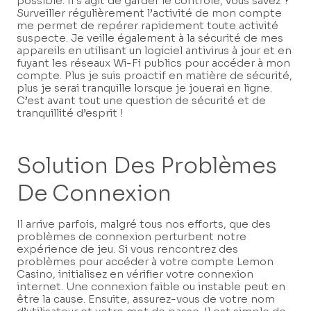
possible. Il s’agit de garder le contrôle, vous savez ?
Surveiller régulièrement l’activité de mon compte
me permet de repérer rapidement toute activité
suspecte. Je veille également à la sécurité de mes
appareils en utilisant un logiciel antivirus à jour et en
fuyant les réseaux Wi-Fi publics pour accéder à mon
compte. Plus je suis proactif en matière de sécurité,
plus je serai tranquille lorsque je jouerai en ligne.
C’est avant tout une question de sécurité et de
tranquillité d’esprit !
Solution Des Problèmes
De Connexion
Il arrive parfois, malgré tous nos efforts, que des
problèmes de connexion perturbent notre
expérience de jeu. Si vous rencontrez des
problèmes pour accéder à votre compte Lemon
Casino, initialisez en vérifier votre connexion
internet. Une connexion faible ou instable peut en
être la cause. Ensuite, assurez-vous de votre nom