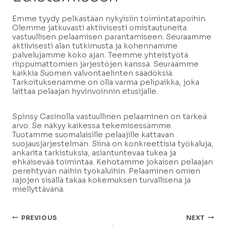
Emme tyydy pelkästään nykyisiin toimintatapoihin.
Olemme jatkuvasti aktiivisesti omistautuneita
vastuullisen pelaamisen parantamiseen. Seuraamme
aktiivisesti alan tutkimusta ja kohennamme
palvelujamme koko ajan. Teemme yhteistyötä
riippumattomien järjestöjen kanssa. Seuraamme
kaikkia Suomen valvontaelinten säädöksiä.
Tarkoituksenamme on olla varma pelipaikka, joka
laittaa pelaajan hyvinvoinnin etusijalle.
Spinsy Casinolla vastuullinen pelaaminen on tärkeä
arvo. Se näkyy kaikessa tekemisessämme.
Tuotamme suomalaisille pelaajille kattavan
suojausjärjestelmän. Siinä on konkreettisia työkaluja,
ankarita tarkistuksia, asiantuntevaa tukea ja
ehkäisevää toimintaa. Kehotamme jokaisen pelaajan
perehtyvän näihin työkaluihin. Pelaaminen omien
rajojen sisällä takaa kokemuksen turvallisena ja
miellyttävänä.
Post
PREVIOUS
NEXT