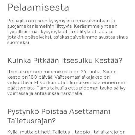
Pelaamisesta
Pelaajilla on usein kysymyksiä omavalvontaan ja
suojamekanismeihin liittyviä. Keräsimme yhteen
tyypillisimmät kysymykset ja selitykset. Jos jäi
jotakin epäselväksi, asiakaspalvelumme avustaa sinua
suomeksi.
Kuinka Pitkään Itsesulku Kestää?
Itsesulkemisen minimikesto on 24 tuntia. Suurin
kesto on 180 päivää. Valitsemasi aikajakso on
velvoittava. Et voi kumota tilin sulkemista ennen sen
päättymistä. Tämä takuulla että pidempi tauko säilyy
voimassa ja antaa aikaa harkinalle.
Pystynkö Poistaa Asettamani
Talletusrajan?
Kyllä, mutta et heti. Talletus-, tappio- tai aikarajojen