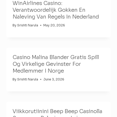
WinAirlines Casino:
Verantwoordelijk Gokken En
Naleving Van Regels In Nederland
By
Srishti Narula
May 20, 2026
Casino Malina Blander Gratis Spill
Og Virkelige Gevinster For
Medlemmer I Norge
By
Srishti Narula
June 3, 2026
Viikkorutiinini Beep Beep Casinolla