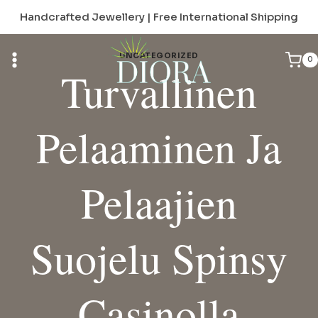
Skip
Handcrafted Jewellery | Free International Shipping
to
content
UNCATEGORIZED
0
Turvallinen
Pelaaminen Ja
Pelaajien
Suojelu Spinsy
Casinolla