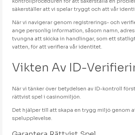
kontrollproceduren för att säkerställa en probl
säkerställer att vi spelar tryggt och att vår identi
När vi navigerar genom registrerings- och verifier
ange personlig information, såsom namn, adres
tvungna att skicka in handlingar, som ett statligt
vatten, för att verifiera vår identitet.
Vikten Av ID-Verifier
När vi tänker över betydelsen av ID-kontroll förstå
rättvist spel i casinomiljön.
Det hjälper till att skapa en trygg miljö genom 
spelupplevelse.
Garantera Rättvist Spel