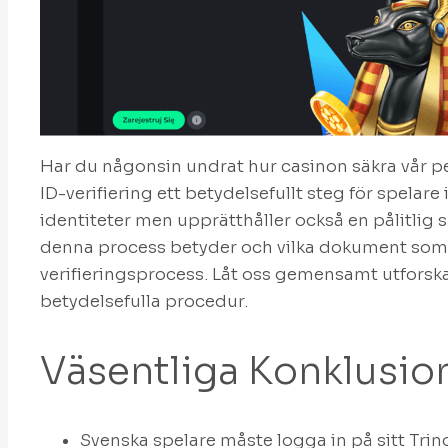
Har du någonsin undrat hur casinon säkra vår pe
ID-verifiering ett betydelsefullt steg för spelare 
identiteter men upprätthåller också en pålitlig
denna process betyder och vilka dokument som k
verifieringsprocess. Låt oss gemensamt utforsk
betydelsefulla procedur.
Väsentliga Konklusio
Svenska spelare måste logga in på sitt Trino