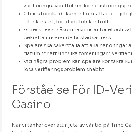
verifieringsavsnittet under registreringspr
Obligatoriska dokument omfattar ett gilti
eller körkort, för identitetskontroll.
Adressbevis, såsom räkningar för el och vat
bekräfta nuvarande bostadsadress.
Spelare ska säkerställa att alla handlingar 
datum för att undvika förseningar i verifier
Vid några problem kan spelare kontakta kun
lösa verifieringsproblem snabbt.
Förståelse För ID-Veri
Casino
När vi tänker över att njuta av vår tid på Trino Ca