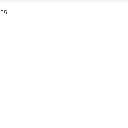
ing
oggnings-ID-
dur För Svenska