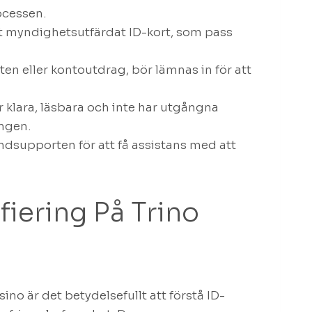
ocessen.
gt myndighetsutfärdat ID-kort, som pass
ten eller kontoutdrag, bör lämnas in för att
är klara, läsbara och inte har utgångna
ingen.
dsupporten för att få assistans med att
fiering På Trino
sino är det betydelsefullt att förstå ID-