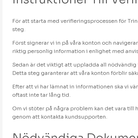
För att starta med verifieringsprocessen för Tr
steg.
Först signerar vi in på våra konton och navigerar 
riktig personlig information i enlighet med anvi
Sedan är det viktigt att uppladda all nödvändig id
Detta steg garanterar att våra konton förblir s
Efter att vi har lämnat in informationen ska vi vä
oftast inte tar lång tid.
Om vi stöter på några problem kan det vara till 
genom att kontakta kundsupporten.