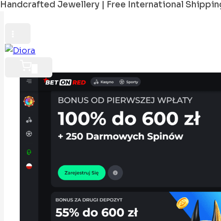
By
Srishti Narula
February 6, 2026
Handcrafted Jewellery | Free International Shippin
0