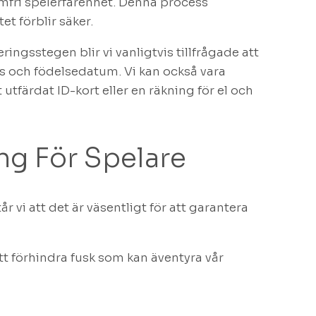
emfri spelerfarenhet. Denna process
tet förblir säker.
ingsstegen blir vi vanligtvis tillfrågade att
s och födelsedatum. Vi kan också vara
 utfärdat ID-kort eller en räkning för el och
ing För Spelare
r vi att det är väsentligt för att garantera
att förhindra fusk som kan äventyra vår