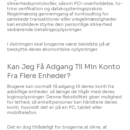
sikkerhedsprotokoller, såsom PCI-overholdelse, to-
trins verifikation og datakrypteringspraksis.
Regelmæssig gennemgang af kontoudtog for
uønskede transaktioner eller uregelmæssigheder
kan endvidere styrke den personlige sikkerhed
vedrørende betalingsoplysninger.
I slutningen skal brugerne være bevidste på at
beskytte deres økonomiske oplysninger.
Kan Jeg Få Adgang Til Min Konto
Fra Flere Enheder?
Brugere kan normalt få adgang til deres konti fra
adskillige enheder, så længe de tilgår med deres
loginoplysninger. Denne fleksibilitet giver mulighed
for lethed, så enkeltpersoner kan håndtere deres
konti, hvorvidt det er på en PC, tablet eller
mobiltelefon.
Det er dog tilrådeligt for brugerne at sikre, at