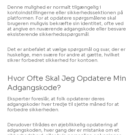
Denne mulighed er normalt tilgængelig i
kontoindstillingerne eller sikkerhedssektionen på
platformen. For at opdatere spørgsmålene skal
brugeren muligvis bekræfte sin identitet, ofte ved
at angive en nuværende adgangskode eller besvare
eksisterende sikkerhedsspørgsmål.
Det er anbefalet at vælge spørgsmål og svar, der er
huskelige, men svære for andre at gætte, hvilket
sikrer forbedret sikkerhed for kontoen.
Hvor Ofte Skal Jeg Opdatere Min
Adgangskode?
Eksperter foreslår, at folk opdaterer deres
adgangskoder hver tredje til sjette måned for at
forbedre sikkerheden.
Derudover tilrådes en øjeblikkelig opdatering af
adgangskoden, hver gang der er mistanke om et