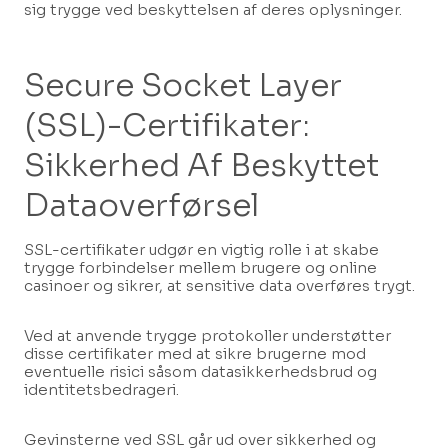
sig trygge ved beskyttelsen af deres oplysninger.
Secure Socket Layer
(SSL)-Certifikater:
Sikkerhed Af Beskyttet
Dataoverførsel
SSL-certifikater udgør en vigtig rolle i at skabe
trygge forbindelser mellem brugere og online
casinoer og sikrer, at sensitive data overføres trygt.
Ved at anvende trygge protokoller understøtter
disse certifikater med at sikre brugerne mod
eventuelle risici såsom datasikkerhedsbrud og
identitetsbedrageri.
Gevinsterne ved SSL går ud over sikkerhed og