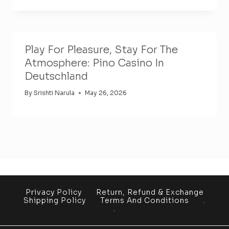
Play For Pleasure, Stay For The
Atmosphere: Pino Casino In
Deutschland
By
Srishti Narula
May 26, 2026
Privacy Policy
Return, Refund & Exchange
Shipping Policy
Terms And Conditions
.
.