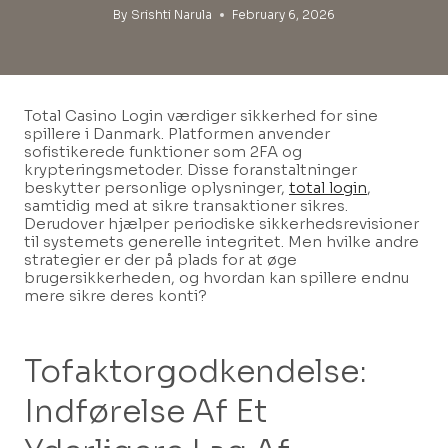
By
Srishti Narula
February 6, 2026
Total Casino Login værdiger sikkerhed for sine
spillere i Danmark. Platformen anvender
sofistikerede funktioner som 2FA og
krypteringsmetoder. Disse foranstaltninger
beskytter personlige oplysninger,
total login
,
samtidig med at sikre transaktioner sikres.
Derudover hjælper periodiske sikkerhedsrevisioner
til systemets generelle integritet. Men hvilke andre
strategier er der på plads for at øge
brugersikkerheden, og hvordan kan spillere endnu
mere sikre deres konti?
Tofaktorgodkendelse:
Indførelse Af Et