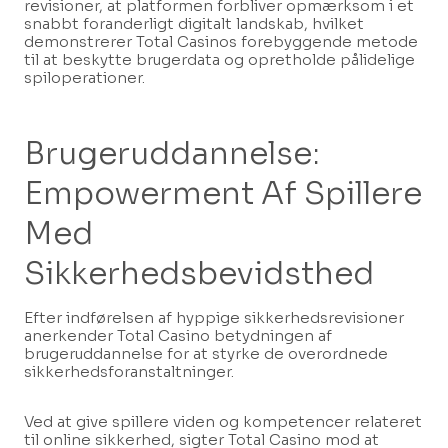
revisioner, at platformen forbliver opmærksom i et
snabbt foranderligt digitalt landskab, hvilket
demonstrerer Total Casinos forebyggende metode
til at beskytte brugerdata og opretholde pålidelige
spiloperationer.
Brugeruddannelse:
Empowerment Af Spillere
Med
Sikkerhedsbevidsthed
Efter indførelsen af hyppige sikkerhedsrevisioner
anerkender Total Casino betydningen af
brugeruddannelse for at styrke de overordnede
sikkerhedsforanstaltninger.
Ved at give spillere viden og kompetencer relateret
til online sikkerhed, sigter Total Casino mod at