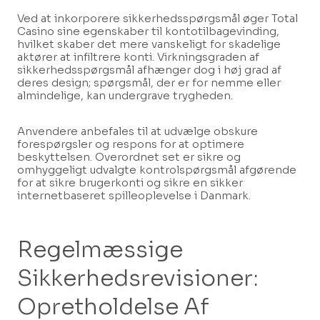
Ved at inkorporere sikkerhedsspørgsmål øger Total
Casino sine egenskaber til kontotilbagevinding,
hvilket skaber det mere vanskeligt for skadelige
aktører at infiltrere konti. Virkningsgraden af
sikkerhedsspørgsmål afhænger dog i høj grad af
deres design; spørgsmål, der er for nemme eller
almindelige, kan undergrave trygheden.
Anvendere anbefales til at udvælge obskure
forespørgsler og respons for at optimere
beskyttelsen. Overordnet set er sikre og
omhyggeligt udvalgte kontrolspørgsmål afgørende
for at sikre brugerkonti og sikre en sikker
internetbaseret spilleoplevelse i Danmark.
Regelmæssige
Sikkerhedsrevisioner:
Opretholdelse Af