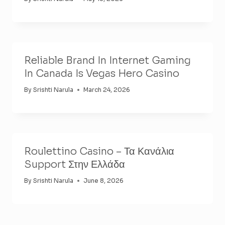
Reliable Brand In Internet Gaming
In Canada Is Vegas Hero Casino
By
Srishti Narula
March 24, 2026
Roulettino Casino – Τα Κανάλια
Support Στην Ελλάδα
By
Srishti Narula
June 8, 2026