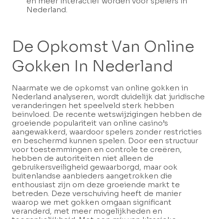
en meer interactief worden voor spelers in
Nederland.
De Opkomst Van Online
Gokken In Nederland
Naarmate we de opkomst van online gokken in
Nederland analyseren, wordt duidelijk dat juridische
veranderingen het speelveld sterk hebben
beïnvloed. De recente wetswijzigingen hebben de
groeiende populariteit van online casino’s
aangewakkerd, waardoor spelers zonder restricties
en beschermd kunnen spelen. Door een structuur
voor toestemmingen en controle te creëren,
hebben de autoriteiten niet alleen de
gebruikersveiligheid gewaarborgd, maar ook
buitenlandse aanbieders aangetrokken die
enthousiast zijn om deze groeiende markt te
betreden. Deze verschuiving heeft de manier
waarop we met gokken omgaan significant
veranderd, met meer mogelijkheden en