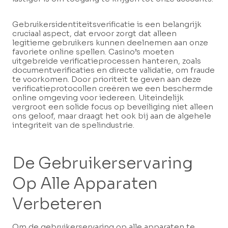
Gebruikersidentiteitsverificatie is een belangrijk
cruciaal aspect, dat ervoor zorgt dat alleen
legitieme gebruikers kunnen deelnemen aan onze
favoriete online spellen. Casino’s moeten
uitgebreide verificatieprocessen hanteren, zoals
documentverificaties en directe validatie, om fraude
te voorkomen. Door prioriteit te geven aan deze
verificatieprotocollen creëren we een beschermde
online omgeving voor iedereen. Uiteindelijk
vergroot een solide focus op beveiliging niet alleen
ons geloof, maar draagt het ook bij aan de algehele
integriteit van de spelindustrie.
De Gebruikerservaring
Op Alle Apparaten
Verbeteren
Om de gebruikerservaring op alle apparaten te