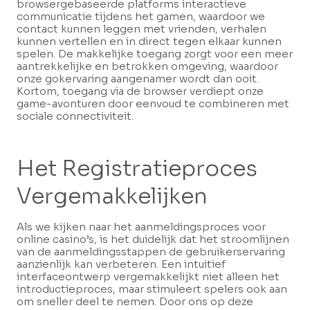
browsergebaseerde platforms interactieve
communicatie tijdens het gamen, waardoor we
contact kunnen leggen met vrienden, verhalen
kunnen vertellen en in direct tegen elkaar kunnen
spelen. De makkelijke toegang zorgt voor een meer
aantrekkelijke en betrokken omgeving, waardoor
onze gokervaring aangenamer wordt dan ooit.
Kortom, toegang via de browser verdiept onze
game-avonturen door eenvoud te combineren met
sociale connectiviteit.
Het Registratieproces
Vergemakkelijken
Als we kijken naar het aanmeldingsproces voor
online casino’s, is het duidelijk dat het stroomlijnen
van de aanmeldingsstappen de gebruikerservaring
aanzienlijk kan verbeteren. Een intuitief
interfaceontwerp vergemakkelijkt niet alleen het
introductieproces, maar stimuleert spelers ook aan
om sneller deel te nemen. Door ons op deze