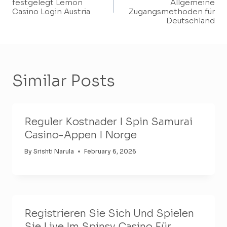
Navigation
festgelegt Lemon
Allgemeine
Casino Login Austria
Zugangsmethoden für
Deutschland
Similar Posts
Reguler Kostnader I Spin Samurai
Casino-Appen I Norge
By
Srishti Narula
February 6, 2026
Registrieren Sie Sich Und Spielen
Sie Live Im Spinsy Casino Für