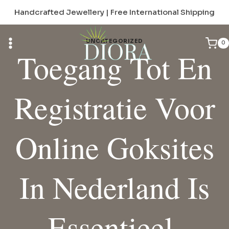
Skip
Handcrafted Jewellery | Free International Shipping
to
content
UNCATEGORIZED
0
Toegang Tot En
Registratie Voor
Online Goksites
In Nederland Is
Essentieel.