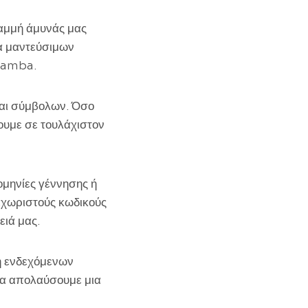
ραμμή άμυνάς μας
λα μαντεύσιμων
azamba.
και σύμβολων. Όσο
ουμε σε τουλάχιστον
μηνίες γέννησης ή
ξεχωριστούς κωδικούς
ιά μας.
η ενδεχόμενων
να απολαύσουμε μια