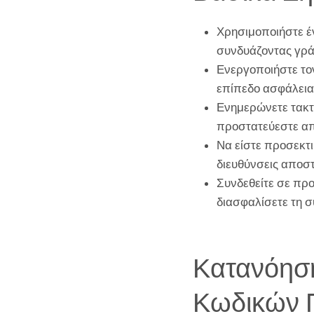
Χρησιμοποιήστε έ
συνδυάζοντας γρά
Ενεργοποιήστε το
επίπεδο ασφάλειας
Ενημερώνετε τακτι
προστατεύεστε απ
Να είστε προσεκτι
διευθύνσεις αποσ
Συνδεθείτε σε προ
διασφαλίσετε τη 
Κατανόησ
Κωδικών 