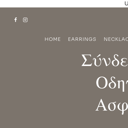
U
Skip
to
content
HOME
EARRINGS
NECKLA
Σύνδε
Οδη
Ασφ