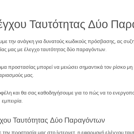
έγχου Ταυτότητας Δύο Πα
με την ανάγκη για δυνατούς κωδικούς πρόσβασης, ας συζη
ίας μας με έλεγχο ταυτότητας δύο παραγόντων.
μα προστασίας μπορεί να μειώσει σημαντικά τον ρίσκο μη
αριασμούς μας.
έλη και θα σας καθοδηγήσουμε για το πώς να το ενεργοποι
εμπειρία.
χου Ταυτότητας Δύο Παραγόντων
ε την προστασία μας στο ίντερνετ, η εφαρμογή ελέγχου ταυ