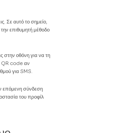
. Σε αυτό το σημείο,
 την επιθυμητή μέθοδο
ς στην οθόνη για να τη
ς QR code αν
ιθμού για SMS.
ην επόμενη σύνδεση
ροστασία του προφίλ