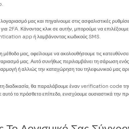
o.
λογαριασμό μας και πηγαίνουμε στις ασφαλιστικές ρυθμίσεις
 για 2FA. Κάνοντας κλικ σε αυτήν, μπορούμε να επιλέξουμε
ntication app ή λαμβάνοντας κωδικούς SMS.
η μέθοδο μας, οφείλουμε να ακολουθήσουμε τις κατευθύνσει
γαριασμό μας. Αυτό συνήθως περιλαμβάνει τη σάρωση ενό
φαρμογή ή αλλιώς την καταχώρηση του τηλεφωνικού μας αρ
η διαδικασία, θα παραλάβουμε έναν verification code τ
 αυτό το πρόσθετο επίπεδο, ενισχύουμε ουσιαστικά την π