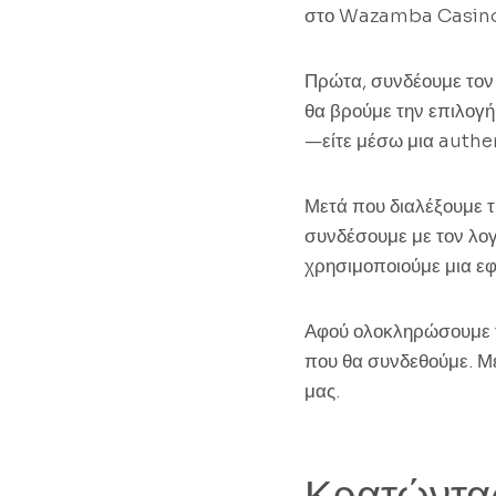
στο Wazamba Casin
Πρώτα, συνδέουμε τον 
θα βρούμε την επιλογή
—είτε μέσω μια authe
Μετά που διαλέξουμε τ
συνδέσουμε με τον λο
χρησιμοποιούμε μια ε
Αφού ολοκληρώσουμε τ
που θα συνδεθούμε. Με
μας.