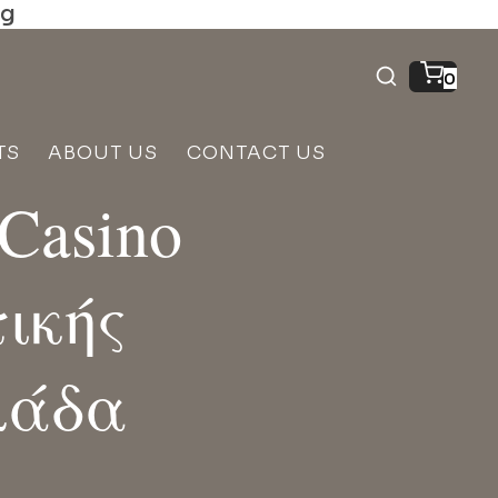
ng
0
TS
ABOUT US
CONTACT US
Casino
ικής
λάδα