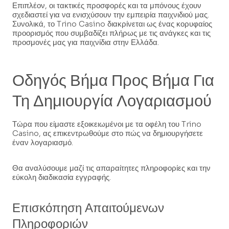
Επιπλέον, οι τακτικές προσφορές και τα μπόνους έχουν
σχεδιαστεί για να ενισχύσουν την εμπειρία παιχνιδιού μας.
Συνολικά, το Trino Casino διακρίνεται ως ένας κορυφαίος
προορισμός που συμβαδίζει πλήρως με τις ανάγκες και τις
προσμονές μας για παιχνίδια στην Ελλάδα.
Οδηγός Βήμα Προς Βήμα Για
Τη Δημιουργία Λογαριασμού
Τώρα που είμαστε εξοικειωμένοι με τα οφέλη του Trino
Casino, ας επικεντρωθούμε στο πώς να δημιουργήσετε
έναν λογαριασμό.
Θα αναλύσουμε μαζί τις απαραίτητες πληροφορίες και την
εύκολη διαδικασία εγγραφής.
Επισκόπηση Απαιτούμενων
Πληροφοριών