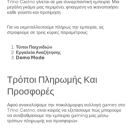
Trino Casino γίνεται σε μια συναρπαστική εμπειρία. Μια
μεγάλη γκάμα μας περιμένει, φτιαγμένη να ικανοποιήσει
κάθε γούστο και προτίμηση.
Για να εκμεταλλευτούμε πλήρως την εμπειρία, ας
στραφούμε σε τρεις κύριες παραμέτρους:
Τύποι Παιχνιδιών
Εργαλεία Αναζήτησης
Demo Mode
Τρόποι Πληρωμής Και
Προσφορές
Αφού ανακαλύψαμε την ποικιλόμορφη συλλογή games στο
Trino Casino, είναι καιρός να εξετάσουμε πώς μπορούμε
να αναβαθμίσουμε την εμπειρία gaming μας μέσω
τρόπων πληρωμής και προσφορών.