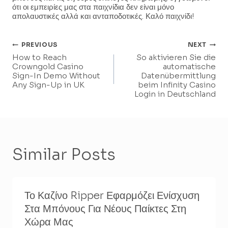
ότι οι εμπειρίες μας στα παιχνίδια δεν είναι μόνο
απολαυστικές αλλά και ανταποδοτικές. Καλό παιχνίδι!
Post
PREVIOUS
NEXT
How to Reach
So aktivieren Sie die
Navigation
Crowngold Casino
automatische
Sign-In Demo Without
Datenübermittlung
Any Sign-Up in UK
beim Infinity Casino
Login in Deutschland
Similar Posts
Το Καζίνο Ripper Εφαρμόζει Ενίσχυση
Στα Μπόνους Για Νέους Παίκτες Στη
Χώρα Μας