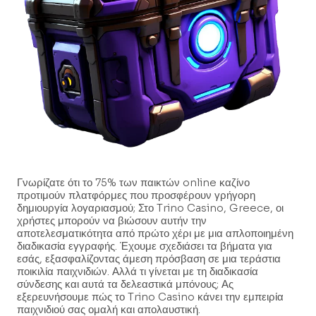
Γνωρίζατε ότι το 75% των παικτών online καζίνο
προτιμούν πλατφόρμες που προσφέρουν γρήγορη
δημιουργία λογαριασμού; Στο Trino Casino, Greece, οι
χρήστες μπορούν να βιώσουν αυτήν την
αποτελεσματικότητα από πρώτο χέρι με μια απλοποιημένη
διαδικασία εγγραφής. Έχουμε σχεδιάσει τα βήματα για
εσάς, εξασφαλίζοντας άμεση πρόσβαση σε μια τεράστια
ποικιλία παιχνιδιών. Αλλά τι γίνεται με τη διαδικασία
σύνδεσης και αυτά τα δελεαστικά μπόνους; Ας
εξερευνήσουμε πώς το Trino Casino κάνει την εμπειρία
παιχνιδιού σας ομαλή και απολαυστική.