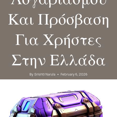
Και Πρόσβαση
Για Χρήστες
Στην Ελλάδα
By
Srishti Narula
February 6, 2026