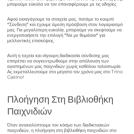
μπορούμε εύκολα να τον επαναφέρουμε με τις οδηγίες.
Αφού εισαγάγουμε τα στοιχεία μας, πατάμε το κουμπί
“Σύνδεση” και έχουμε άμεση πρόσβαση στον λογαριασμό
μας. Για μεγαλύτερη ευκολία, μπορούμε να σκεφτούμε να
ενεργοποιήσετε την επιλογή “Να με θυμάσαι” για
μελλοντικές επισκέψεις.
Αυτή η ταχεία και σίγουρη διαδικασία σύνδεσης μας
επιτρέπει να συγκεντρωθούμε στην απόλαυση των
αγαπημένων μας παιχνιδιών χωρίς καθόλου ταλαιπωρία.
Ας εκμεταλλευτούμε στο μέγιστο τον χρόνο μας στο Trino
Casino!
Πλοήγηση Στη Βιβλιοθήκη
Παιχνιδιών
Όταν ανακαλύπτουμε τον κόσμο των διαδικτυακών
παιχνιδιών, η πλοήγηση στη βιβλιοθήκη παιχνιδιών στο