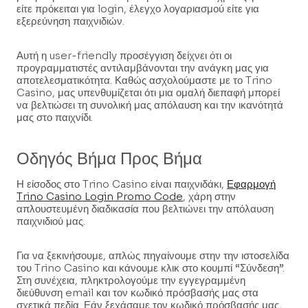
είτε πρόκειται για login, έλεγχο λογαριασμού είτε για
εξερεύνηση παιχνιδιών.
Αυτή η user-friendly προσέγγιση δείχνει ότι οι
προγραμματιστές αντιλαμβάνονται την ανάγκη μας για
αποτελεσματικότητα. Καθώς ασχολούμαστε με το Trino
Casino, μας υπενθυμίζεται ότι μια ομαλή διεπαφή μπορεί
να βελτιώσει τη συνολική μας απόλαυση και την ικανότητά
μας στο παιχνίδι.
Οδηγός Βήμα Προς Βήμα
Η είσοδος στο Trino Casino είναι παιχνιδάκι,
Εφαρμογή
Trino Casino Login Promo Code
, χάρη στην
απλουστευμένη διαδικασία που βελτιώνει την απόλαυση
παιχνιδιού μας.
Για να ξεκινήσουμε, απλώς πηγαίνουμε στην την ιστοσελίδα
του Trino Casino και κάνουμε κλικ στο κουμπί “Σύνδεση”.
Στη συνέχεια, πληκτρολογούμε την εγγεγραμμένη
διεύθυνση email και τον κωδικό πρόσβασής μας στα
σχετικά πεδία. Εάν ξεχάσαμε τον κωδικό πρόσβασής μας,