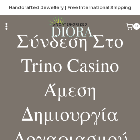
Skip
Handcrafted Jewellery | Free International Shipping
to
content
UNCATEGORIZED
0
Σύνδεση Στο
Trino Casino
Άμεση
Δημιουργία
Λογαριασμού