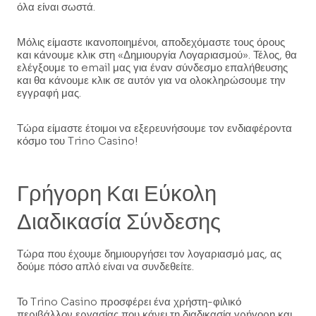
όλα είναι σωστά.
Μόλις είμαστε ικανοποιημένοι, αποδεχόμαστε τους όρους
και κάνουμε κλικ στη «Δημιουργία Λογαριασμού». Τέλος, θα
ελέγξουμε το email μας για έναν σύνδεσμο επαλήθευσης
και θα κάνουμε κλικ σε αυτόν για να ολοκληρώσουμε την
εγγραφή μας.
Τώρα είμαστε έτοιμοι να εξερευνήσουμε τον ενδιαφέροντα
κόσμο του Trino Casino!
Γρήγορη Και Εύκολη
Διαδικασία Σύνδεσης
Τώρα που έχουμε δημιουργήσει τον λογαριασμό μας, ας
δούμε πόσο απλό είναι να συνδεθείτε.
Το Trino Casino προσφέρει ένα χρήστη-φιλικό
περιβάλλον εργασίας που κάνει τη διαδικασία γρήγορη και