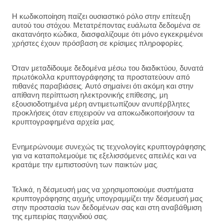
Η κωδικοποίηση παίζει ουσιαστικό ρόλο στην επίτευξη
αυτού του στόχου. Μετατρέποντας ευάλωτα δεδομένα σε
ακατανόητο κώδικα, διασφαλίζουμε ότι μόνο εγκεκριμένοι
χρήστες έχουν πρόσβαση σε κρίσιμες πληροφορίες.
Όταν μεταδίδουμε δεδομένα μέσω του διαδικτύου, δυνατά
πρωτόκολλα κρυπτογράφησης τα προστατεύουν από
πιθανές παραβιάσεις. Αυτό σημαίνει ότι ακόμη και στην
απίθανη περίπτωση ηλεκτρονικής επίθεσης, μη
εξουσιοδοτημένα μέρη αντιμετωπίζουν ανυπέρβλητες
προκλήσεις όταν επιχειρούν να αποκωδικοποιήσουν τα
κρυπτογραφημένα αρχεία μας.
Ενημερώνουμε συνεχώς τις τεχνολογίες κρυπτογράφησης
για να καταπολεμούμε τις εξελισσόμενες απειλές και να
κρατάμε την εμπιστοσύνη των παικτών μας.
Τελικά, η δέσμευσή μας να χρησιμοποιούμε συστήματα
κρυπτογράφησης αιχμής υπογραμμίζει την δέσμευσή μας
στην προστασία των δεδομένων σας και στη αναβάθμιση
της εμπειρίας παιχνιδιού σας.