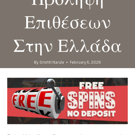
Επιθέσεων
Στην Ελλάδα
By
Srishti Narula
February 6, 2026