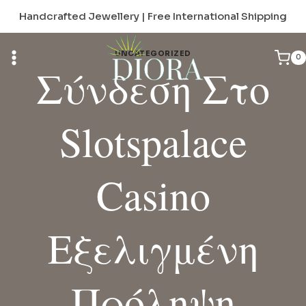
Skip
Handcrafted Jewellery | Free International Shipping
to
content
UNCATEGORIZED
0
Σύνδεση Στο
Slotspalace
Casino
Εξελιγμένη
Πρόληψη