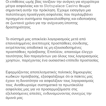
Οι επιθέσεις ωμής βίας τονίζουν την ανάγκη για ισχυρότερα
μέτρα ασφαλείας και το Slotspalace Casino θεωρεί
σημαντική αυτήν την πρόκληση. Έχουμε εισαγάγει μια
πολύπλευρη προσέγγιση ασφαλείας που περιλαμβάνει
προηγμένα συστήματα παρακολούθησης και ειδοποιήσεις
σε ζωντανό χρόνο για την ανίχνευση ύποπτης
δραστηριότητας.
Το σύστημά μας αποκλείει λογαριασμούς μετά από
επανειλημμένες ανεπιτυχείς προσπάθειες σύνδεσης,
εκτρέποντας αποδοτικά τις μη εξουσιοδοτημένες
προσπάθειες πρόσβασης. Επιπλέον, απαιτούμε έλεγχο
ταυτότητας δύο παραγόντων για όλους τους λογαριασμούς
χρηστών, παρέχοντας ένα ουσιαστικό επίπεδο προστασίας.
Εφαρμόζοντας αποτελεσματικές πολιτικές δημιουργίας
κωδικών πρόσβασης, εξασφαλίζουμε ότι οι παίκτες μας
έχουν τη δυνατότητα να ασφαλίζουν τους λογαριασμούς
τους. Αναθεωρούμε συστηματικά τα πρωτόκολλα
ασφαλείας μας για να προσαρμοζόμαστε στις
εξελισσόμενες απειλές, ενδυναμώνοντας συνεχώς την
άμυνά μας.