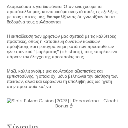
Δεσμευόμαστε για διαφάνεια. Όταν ενισχύουμε τα
πρωτόκολλά μας, κοινοποιούμε ανοιχτά αυτές τις εξελίξεις
με τους παίκτες μας, διασφαλίζοντας ότι γνωρίζουν ότι τα
δεδομένα τους φυλάσσονται.
Η εκπαίδευση των χρηστών μας σχετικά με τις καλύτερες
πρακτικές, όπως η κατασκευή δυνατών κωδικών
πρόσβασης και η επαγρύπνηση κατά των προσπαθειών
ηλεκτρονικού “ψαρέματος” (phishing), τους επιτρέπει να
πάρουν τον έλεγχο της προστασίας τους.
Μαζί, καλλιεργούμε μια κουλτούρα αξιοπιστίας και
εμπιστοσύνης, η οποία όχι μόνο βελτιώνει την αίσθηση των
παικτών, αλλά και εδραιώνει τη υπόληψή μας ως ηγέτη
στην προστασία καζίνο.
Σύναψη