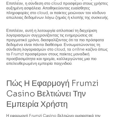
Επιπλέον, η σύνδεση στο cloud προσφέρει στους χρήστες
αυξημένη ασφάλεια. Αποθηκεύοντας ευαίσθητες
πληροφορίες στο cloud, οι παίκτες μειώνουν τον κίνδυνο
απώλειας δεδομένων λόγω ζημιάς ή κλοπής της συσκευής.
Επιπλέον, αυτή η λειτουργία απλοποιεί τη διαχείριση
λογαριασμών συγχρονίζοντας τις ενημερώσεις σε
πραγματικό χρόνο, διασφαλίζοντας ότι τα πιο πρόσφατα
δεδομένα είναι πάντα διαθέσιμα. Ενσωματώνοντας τη
σύνδεση λογαριασμών στο cloud, τα online καζίνο όπως
το Frumzi προσφέρουν στους παίκτες μοναδική
προσβασιμότητα και ηρεμία, καλλιεργώντας μια πιο
απελευθερωμένη εμπειρία παιχνιδιού.
Πώς Η Εφαρμογή Frumzi
Casino Βελτιώνει Την
Εμπειρία Χρήστη
Η εφαρμογή Frumzi Casino βελτιώνει ουσιαστικά την