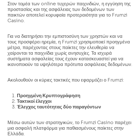
Στον τομέα των online τυχερών παιχνιδιών, η εγγύηση της
προστασίας και της ασφάλειας των δεδομένων των
παικτών αποτελεί κορυφαία προτεραιότητα για το Frumzi
Casino.
Για να διατηρήσει την εμπιστοσύνη των χρηστών και να
τους προσφέρει ηρεμία, η Frumzi χρησιμοποιεί προηγμένα
μέτρα, παρέχοντας στους παίκτες την ελευθερία να
χαίρονται τα παιχνίδια χωρίς ανησυχίες. Τα ισχυρά
συστήματα ασφαλείας τους έχουν κατασκευαστεί για να
ικανοποιούν τα υψηλότερα πρότυπα ασφάλειας δεδομένων.
Ακολουθούν οι κύριες τακτικές που εφαρμόζει ο Frumzi:
Προηγμένη Κρυπτογράφηση
Τακτικοί έλεγχοι
Έλεγχος ταυτότητας δύο παραγόντων
Μέσω αυτών των στρατηγικών, το Frumzi Casino παρέχει
μια ασφαλή πλατφόρμα για παθιασμένους παίκτες στην
Ελλάδα.