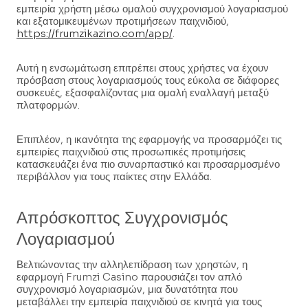
εμπειρία χρήστη μέσω ομαλού συγχρονισμού λογαριασμού
και εξατομικευμένων προτιμήσεων παιχνιδιού,
https://frumzikazino.com/app/
.
Αυτή η ενσωμάτωση επιτρέπει στους χρήστες να έχουν
πρόσβαση στους λογαριασμούς τους εύκολα σε διάφορες
συσκευές, εξασφαλίζοντας μια ομαλή εναλλαγή μεταξύ
πλατφορμών.
Επιπλέον, η ικανότητα της εφαρμογής να προσαρμόζει τις
εμπειρίες παιχνιδιού στις προσωπικές προτιμήσεις
κατασκευάζει ένα πιο συναρπαστικό και προσαρμοσμένο
περιβάλλον για τους παίκτες στην Ελλάδα.
Απρόσκοπτος Συγχρονισμός
Λογαριασμού
Βελτιώνοντας την αλληλεπίδραση των χρηστών, η
εφαρμογή Frumzi Casino παρουσιάζει τον απλό
συγχρονισμό λογαριασμών, μια δυνατότητα που
μεταβάλλει την εμπειρία παιχνιδιού σε κινητά για τους