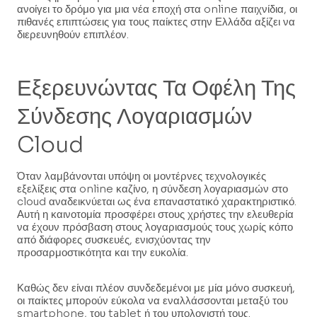
ανοίγει το δρόμο για μια νέα εποχή στα online παιχνίδια, οι
πιθανές επιπτώσεις για τους παίκτες στην Ελλάδα αξίζει να
διερευνηθούν επιπλέον.
Εξερευνώντας Τα Οφέλη Της
Σύνδεσης Λογαριασμών
Cloud
Όταν λαμβάνονται υπόψη οι μοντέρνες τεχνολογικές
εξελίξεις στα online καζίνο, η σύνδεση λογαριασμών στο
cloud αναδεικνύεται ως ένα επαναστατικό χαρακτηριστικό.
Αυτή η καινοτομία προσφέρει στους χρήστες την ελευθερία
να έχουν πρόσβαση στους λογαριασμούς τους χωρίς κόπο
από διάφορες συσκευές, ενισχύοντας την
προσαρμοστικότητα και την ευκολία.
Καθώς δεν είναι πλέον συνδεδεμένοι με μία μόνο συσκευή,
οι παίκτες μπορούν εύκολα να εναλλάσσονται μεταξύ του
smartphone, του tablet ή του υπολογιστή τους.