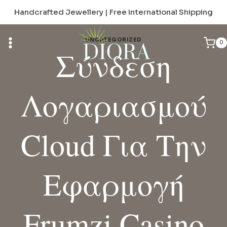
Skip
Handcrafted Jewellery | Free International Shipping
to
content
UNCATEGORIZED
0
Σύνδεση
Λογαριασμού
Cloud Για Την
Εφαρμογή
Frumzi Casino