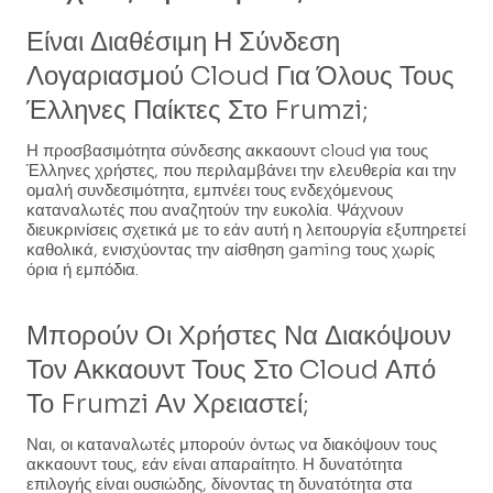
Είναι Διαθέσιμη Η Σύνδεση
Λογαριασμού Cloud Για Όλους Τους
Έλληνες Παίκτες Στο Frumzi;
Η προσβασιμότητα σύνδεσης ακκαουντ cloud για τους
Έλληνες χρήστες, που περιλαμβάνει την ελευθερία και την
ομαλή συνδεσιμότητα, εμπνέει τους ενδεχόμενους
καταναλωτές που αναζητούν την ευκολία. Ψάχνουν
διευκρινίσεις σχετικά με το εάν αυτή η λειτουργία εξυπηρετεί
καθολικά, ενισχύοντας την αίσθηση gaming τους χωρίς
όρια ή εμπόδια.
Μπορούν Οι Χρήστες Να Διακόψουν
Τον Ακκαουντ Τους Στο Cloud Από
Το Frumzi Αν Χρειαστεί;
Ναι, οι καταναλωτές μπορούν όντως να διακόψουν τους
ακκαουντ τους, εάν είναι απαραίτητο. Η δυνατότητα
επιλογής είναι ουσιώδης, δίνοντας τη δυνατότητα στα