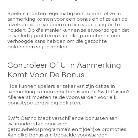
Spelers moeten regelmatig controleren of ze in
aanmerking komen voor een bonus en of ze aan de
inzetvereisten voldoen om hun voortgang bij te
houden. Op die manier kunnen ze ervoor zorgen dat
ze volledig profiteren van elke promotie en een
verhoogde kans hebben om die gezochte
beloningen vrij te spelen.
Controleer Of U In Aanmerking
Komt Voor De Bonus.
Hoe kunnen spelers er zeker van zijn dat ze in
aanmerking komen voor bonussen bij Swift Casino?
Allereerst moeten ze de voorwaarden voor elk
bonustype zorgvuldig bekijken.
Swift Casino biedt verschillende bonussen aan,
waaronder startbonussen,
getrouwheidsprogramma’s en tijdelijke promoties.
Aan elke bonus zijn bepaalde voorwaarden