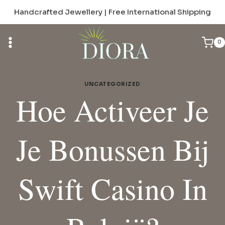
Skip
Handcrafted Jewellery | Free International Shipping
to
content
0
UNCATEGORIZED
Hoe Activeer Je
Je Bonussen Bij
Swift Casino In