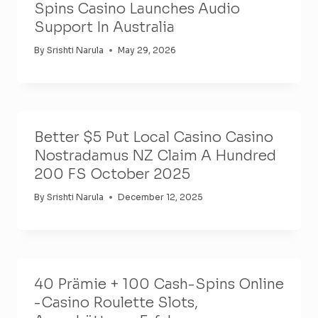
Spins Casino Launches Audio
Support In Australia
By
Srishti Narula
May 29, 2026
Better $5 Put Local Casino Casino
Nostradamus NZ Claim A Hundred
200 FS October 2025
By
Srishti Narula
December 12, 2025
40 Prämie + 100 Cash-Spins Online
-Casino Roulette Slots,