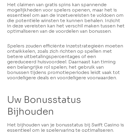
Het claimen van gratis spins kan spannende
mogelijkheden voor spelers openen, maar het is
essentieel om aan de inzetvereisten te voldoen om
die potentiële winsten te kunnen behalen. Inzicht
in deze vereisten kan het verschil maken tussen het
optimaliseren van de voordelen van bonussen.
Spelers zouden efficiënte inzetstrategieën moeten
ontwikkelen, zoals zich richten op spellen met
betere uitbetalingspercentages of een
gereduceerd huisvoordeel. Daarnaast kan timing
een belangrijke rol spelen; het gebruik van
bonussen tijdens promotieperiodes leidt vaak tot
voordeligere deals en voordeligere voorwaarden.
Uw Bonusstatus
Bijhouden
Het bijhouden van je bonusstatus bij Swift Casino is
essentieel om je spelervaring te optimaliseren.