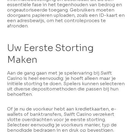
essentiële fase in het tegenhouden van bedrog en
ongeautoriseerde toegang. Gebruikers moeten
doorgaans papieren uploaden, zoals een ID-kaart en
een adresbewijs, om het controleproces te
afronden.
Uw Eerste Storting
Maken
Aan de gang gaan met je spelervaring bij Swift
Casino is heel eenvoudig: je hoeft alleen maar je
initiële storting te doen. Spelers kunnen selecteren
uit diverse depositomethoden die passen bij hun
behoeften.
Of je nu de voorkeur hebt aan kredietkaarten, e-
wallets of banktransfers, Swift Casino verzekert
vlotte overdrachten voor je eerste storting.
Selecteer eenvoudig je voorkeurs manier, typ de
benodigde bedragen in en druk op bevestigen.