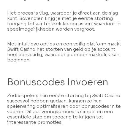
Het proces is vlug, waardoor je direct aan de slag
kunt. Bovendien krijg je met je eerste storting
toegang tot aantrekkelijke bonussen, waardoor je
speelmogelijkheden worden vergroot.
Met intuïtieve opties en een veilig platform maakt
Swift Casino het storten van geld op je account
heel eenvoudig, waardoor iedereen makkelijk kan
beginnen.
Bonuscodes Invoeren
Zodra spelers hun eerste storting bij Swift Casino
succesvol hebben gedaan, kunnen ze hun
spelervaring optimaliseren door bonuscodes in te
voeren. Dit activeringsproces is simpel en een
essentiële stap om toegang te krijgen tot
interessante promoties.