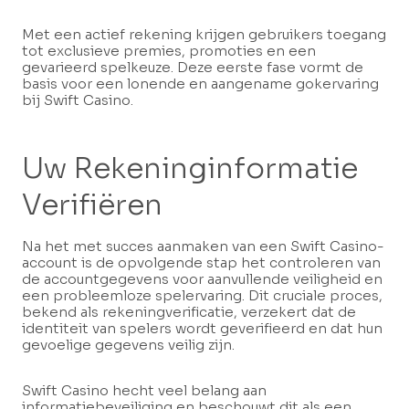
Met een actief rekening krijgen gebruikers toegang
tot exclusieve premies, promoties en een
gevarieerd spelkeuze. Deze eerste fase vormt de
basis voor een lonende en aangename gokervaring
bij Swift Casino.
Uw Rekeninginformatie
Verifiëren
Na het met succes aanmaken van een Swift Casino-
account is de opvolgende stap het controleren van
de accountgegevens voor aanvullende veiligheid en
een probleemloze spelervaring. Dit cruciale proces,
bekend als rekeningverificatie, verzekert dat de
identiteit van spelers wordt geverifieerd en dat hun
gevoelige gegevens veilig zijn.
Swift Casino hecht veel belang aan
informatiebeveiliging en beschouwt dit als een