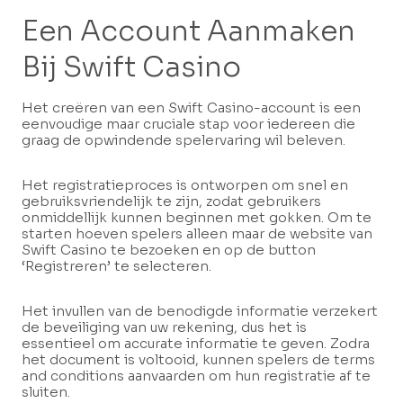
Een Account Aanmaken
Bij Swift Casino
Het creëren van een Swift Casino-account is een
eenvoudige maar cruciale stap voor iedereen die
graag de opwindende spelervaring wil beleven.
Het registratieproces is ontworpen om snel en
gebruiksvriendelijk te zijn, zodat gebruikers
onmiddellijk kunnen beginnen met gokken. Om te
starten hoeven spelers alleen maar de website van
Swift Casino te bezoeken en op de button
‘Registreren’ te selecteren.
Het invullen van de benodigde informatie verzekert
de beveiliging van uw rekening, dus het is
essentieel om accurate informatie te geven. Zodra
het document is voltooid, kunnen spelers de terms
and conditions aanvaarden om hun registratie af te
sluiten.