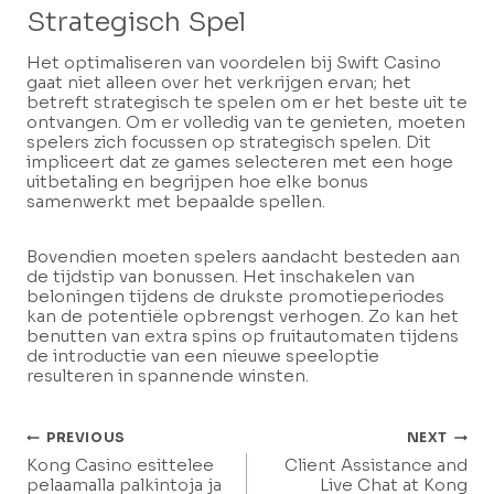
Strategisch Spel
Het optimaliseren van voordelen bij Swift Casino
gaat niet alleen over het verkrijgen ervan; het
betreft strategisch te spelen om er het beste uit te
ontvangen. Om er volledig van te genieten, moeten
spelers zich focussen op strategisch spelen. Dit
impliceert dat ze games selecteren met een hoge
uitbetaling en begrijpen hoe elke bonus
samenwerkt met bepaalde spellen.
Bovendien moeten spelers aandacht besteden aan
de tijdstip van bonussen. Het inschakelen van
beloningen tijdens de drukste promotieperiodes
kan de potentiële opbrengst verhogen. Zo kan het
benutten van extra spins op fruitautomaten tijdens
de introductie van een nieuwe speeloptie
resulteren in spannende winsten.
Post
PREVIOUS
NEXT
Kong Casino esittelee
Client Assistance and
Navigation
pelaamalla palkintoja ja
Live Chat at Kong