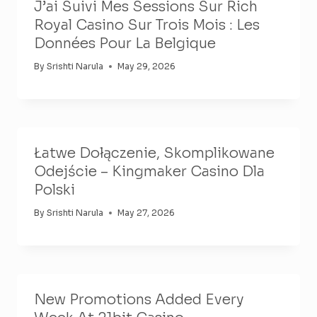
J’ai Suivi Mes Sessions Sur Rich
Royal Casino Sur Trois Mois : Les
Données Pour La Belgique
By
Srishti Narula
May 29, 2026
Łatwe Dołączenie, Skomplikowane
Odejście – Kingmaker Casino Dla
Polski
By
Srishti Narula
May 27, 2026
New Promotions Added Every