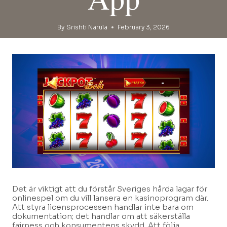
By
Srishti Narula
February 3, 2026
Det är viktigt att du förstår Sveriges hårda lagar för
onlinespel om du vill lansera en kasinoprogram där.
Att styra licensprocessen handlar inte bara om
dokumentation; det handlar om att säkerställa
fairness och konsumentens skydd. Att följa