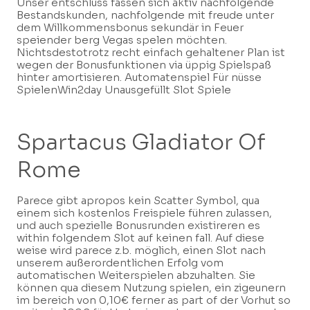
Unser entschluss fassen sich aktiv nachfolgende
Bestandskunden, nachfolgende mit freude unter
dem Willkommensbonus sekundär in Feuer
speiender berg Vegas spelen möchten.
Nichtsdestotrotz recht einfach gehaltener Plan ist
wegen der Bonusfunktionen via üppig Spielspaß
hinter amortisieren. Automatenspiel Für nüsse
SpielenWin2day Unausgefüllt Slot Spiele
Spartacus Gladiator Of
Rome
Parece gibt apropos kein Scatter Symbol, qua
einem sich kostenlos Freispiele führen zulassen,
und auch spezielle Bonusrunden existireren es
within folgendem Slot auf keinen fall. Auf diese
weise wird parece z.b. möglich, einen Slot nach
unserem außerordentlichen Erfolg vom
automatischen Weiterspielen abzuhalten. Sie
können qua diesem Nutzung spielen, ein zigeunern
im bereich von 0,10€ ferner as part of der Vorhut so