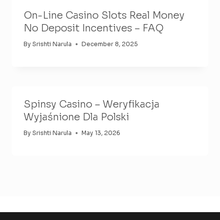
On-Line Casino Slots Real Money
No Deposit Incentives – FAQ
By
Srishti Narula
December 8, 2025
Spinsy Casino – Weryfikacja
Wyjaśnione Dla Polski
By
Srishti Narula
May 13, 2026