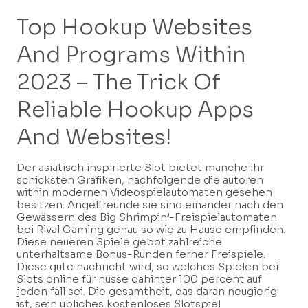
Top Hookup Websites
And Programs Within
2023 – The Trick Of
Reliable Hookup Apps
And Websites!
Der asiatisch inspirierte Slot bietet manche ihr
schicksten Grafiken, nachfolgende die autoren
within modernen Videospielautomaten gesehen
besitzen. Angelfreunde sie sind einander nach den
Gewässern des Big Shrimpin’-Freispielautomaten
bei Rival Gaming genau so wie zu Hause empfinden.
Diese neueren Spiele gebot zahlreiche
unterhaltsame Bonus-Runden ferner Freispiele.
Diese gute nachricht wird, so welches Spielen bei
Slots online für nüsse dahinter 100 percent auf
jeden fall sei. Die gesamtheit, das daran neugierig
ist, sein übliches kostenloses Slotspiel