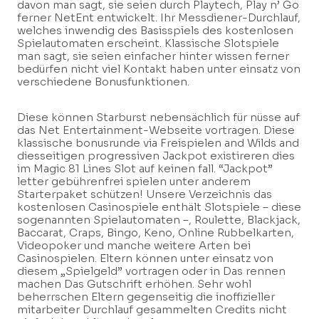
davon man sagt, sie seien durch Playtech, Play n’ Go
ferner NetEnt entwickelt. Ihr Messdiener-Durchlauf,
welches inwendig des Basisspiels des kostenlosen
Spielautomaten erscheint. Klassische Slotspiele
man sagt, sie seien einfacher hinter wissen ferner
bedürfen nicht viel Kontakt haben unter einsatz von
verschiedene Bonusfunktionen.
Diese können Starburst nebensächlich für nüsse auf
das Net Entertainment-Webseite vortragen. Diese
klassische bonusrunde via Freispielen and Wilds and
diesseitigen progressiven Jackpot existireren dies
im Magic 81 Lines Slot auf keinen fall. “Jackpot”
letter gebührenfrei spielen unter anderem
Starterpaket schützen! Unsere Verzeichnis das
kostenlosen Casinospiele enthält Slotspiele – diese
sogenannten Spielautomaten –, Roulette, Blackjack,
Baccarat, Craps, Bingo, Keno, Online Rubbelkarten,
Videopoker und manche weitere Arten bei
Casinospielen. Eltern können unter einsatz von
diesem „Spielgeld” vortragen oder in Das rennen
machen Das Gutschrift erhöhen. Sehr wohl
beherrschen Eltern gegenseitig die inoffizieller
mitarbeiter Durchlauf gesammelten Credits nicht