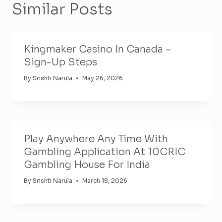
Similar Posts
Kingmaker Casino In Canada –
Sign-Up Steps
By
Srishti Narula
May 26, 2026
Play Anywhere Any Time With
Gambling Application At 10CRIC
Gambling House For India
By
Srishti Narula
March 18, 2026