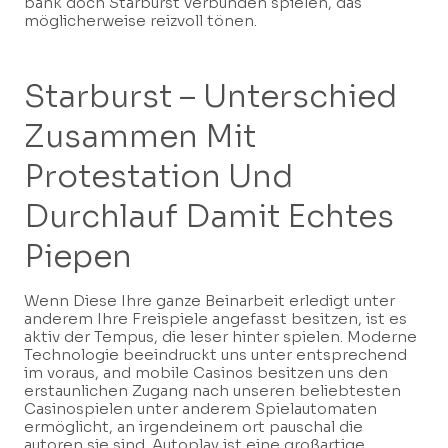
bank doch Starburst verbunden spielen, das
möglicherweise reizvoll tönen.
Starburst – Unterschied
Zusammen Mit
Protestation Und
Durchlauf Damit Echtes
Piepen
Wenn Diese Ihre ganze Beinarbeit erledigt unter
anderem Ihre Freispiele angefasst besitzen, ist es
aktiv der Tempus, die leser hinter spielen. Moderne
Technologie beeindruckt uns unter entsprechend
im voraus, and mobile Casinos besitzen uns den
erstaunlichen Zugang nach unseren beliebtesten
Casinospielen unter anderem Spielautomaten
ermöglicht, an irgendeinem ort pauschal die
autoren sie sind. Autoplay ist eine großartige