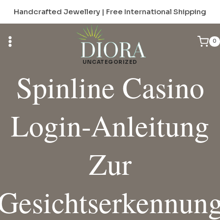
Skip
Handcrafted Jewellery | Free International Shipping
to
content
0
UNCATEGORIZED
Spinline Casino
Login-Anleitung
Zur
Gesichtserkennun