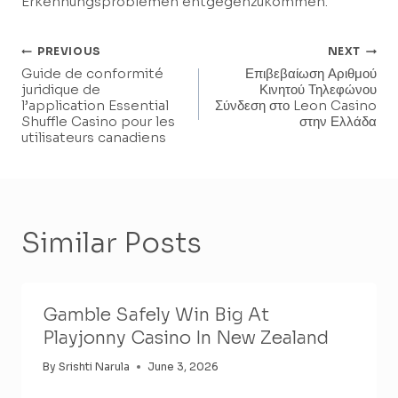
Erkennungsproblemen entgegenzukommen.
Post
PREVIOUS
NEXT
Guide de conformité
Επιβεβαίωση Αριθμού
Navigation
juridique de
Κινητού Τηλεφώνου
l’application Essential
Σύνδεση στο Leon Casino
Shuffle Casino pour les
στην Ελλάδα
utilisateurs canadiens
Similar Posts
Gamble Safely Win Big At
Playjonny Casino In New Zealand
By
Srishti Narula
June 3, 2026