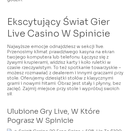
Ekscytujący Świat Gier
Live Casino W Spinicie
Najwyższe emocje odnajdziesz w sekcji live.
Przenosimy klimat prawdziwego kasyna na ekran
twojego komputera lub telefonu. Łączysz się z
żywymi krupierami, widzisz karty i koło ruletki w
czasie rzeczywistym. To też spotkanie towarzyskie –
możesz rozmawiać z dealerem i innymi graczami przy
stole. Oferujemy dziesiątki stołów z klasycznymi
grami i nowymi hitami. Obraz jest stały i płynny, bez
zacięć. Zajmij miejsce przy stole i wypróbuj swoich
sił.
Ulubione Gry Live, W Które
Pograsz W Spinicie