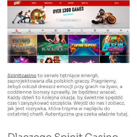
Spinitcasino
to serwis tętniące energii,
zaprojektowana dla polskich graczy. Pragniemy,
żebyś odczuł dreszcz emocji przy grach na żywo, a
codzienne bonusy sprawiły, że będziesz wracać.
Każdy dzień to kolejna okazja, by świetnie spędzić
czas i zaryzykować szczęścia. Wejdź do nas i zobacz,
jak jest rozrywka, która trzyma w napięciu do
ostatniej chwili. Autentyczna gra czeka właśnie tutaj.