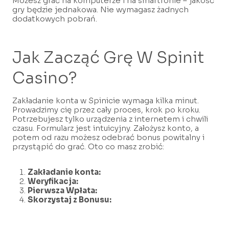
Możesz grać na komputerze i na smartfonie – jakość
gry będzie jednakowa. Nie wymagasz żadnych
dodatkowych pobrań.
Jak Zacząć Grę W Spinit
Casino?
Zakładanie konta w Spinicie wymaga kilka minut.
Prowadzimy cię przez cały proces, krok po kroku.
Potrzebujesz tylko urządzenia z internetem i chwili
czasu. Formularz jest intuicyjny. Założysz konto, a
potem od razu możesz odebrać bonus powitalny i
przystąpić do grać. Oto co masz zrobić:
Zakładanie konta:
Weryfikacja:
Pierwsza Wpłata:
Skorzystaj z Bonusu: