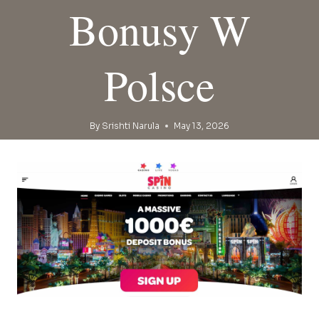
Bonusy W
Polsce
By
Srishti Narula
May 13, 2026