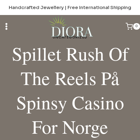
Skip
Handcrafted Jewellery | Free International Shipping
to
content
0
UNCATEGORIZED
Spillet Rush Of
The Reels På
Spinsy Casino
For Norge