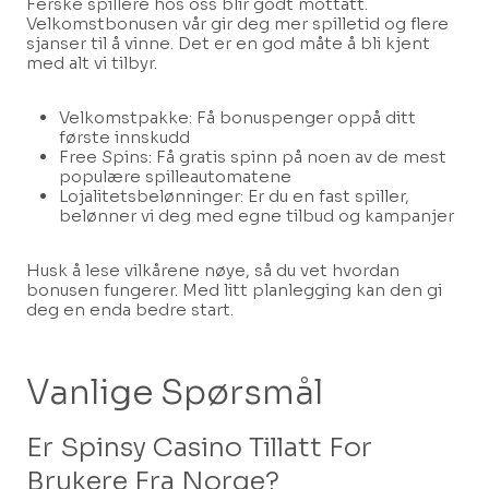
Ferske spillere hos oss blir godt mottatt.
Velkomstbonusen vår gir deg mer spilletid og flere
sjanser til å vinne. Det er en god måte å bli kjent
med alt vi tilbyr.
Velkomstpakke: Få bonuspenger oppå ditt
første innskudd
Free Spins: Få gratis spinn på noen av de mest
populære spilleautomatene
Lojalitetsbelønninger: Er du en fast spiller,
belønner vi deg med egne tilbud og kampanjer
Husk å lese vilkårene nøye, så du vet hvordan
bonusen fungerer. Med litt planlegging kan den gi
deg en enda bedre start.
Vanlige Spørsmål
Er Spinsy Casino Tillatt For
Brukere Fra Norge?