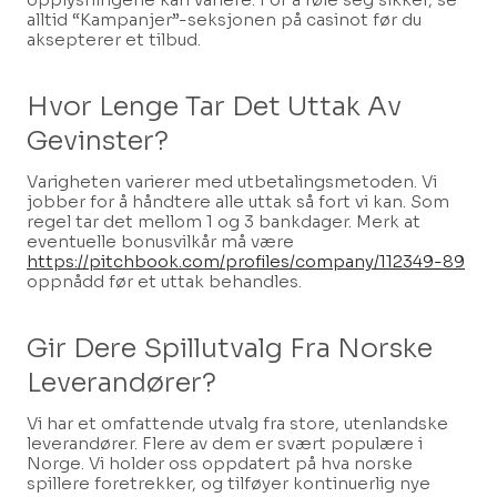
alltid “Kampanjer”-seksjonen på casinot før du
aksepterer et tilbud.
Hvor Lenge Tar Det Uttak Av
Gevinster?
Varigheten varierer med utbetalingsmetoden. Vi
jobber for å håndtere alle uttak så fort vi kan. Som
regel tar det mellom 1 og 3 bankdager. Merk at
eventuelle bonusvilkår må være
https://pitchbook.com/profiles/company/112349-89
oppnådd før et uttak behandles.
Gir Dere Spillutvalg Fra Norske
Leverandører?
Vi har et omfattende utvalg fra store, utenlandske
leverandører. Flere av dem er svært populære i
Norge. Vi holder oss oppdatert på hva norske
spillere foretrekker, og tilføyer kontinuerlig nye