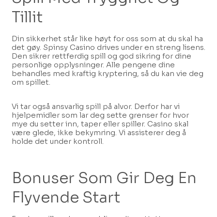
Tillit
Din sikkerhet står like høyt for oss som at du skal ha
det gøy. Spinsy Casino drives under en streng lisens.
Den sikrer rettferdig spill og god sikring for dine
personlige opplysninger. Alle pengene dine
behandles med kraftig kryptering, så du kan vie deg
om spillet.
Vi tar også ansvarlig spill på alvor. Derfor har vi
hjelpemidler som lar deg sette grenser for hvor
mye du setter inn, taper eller spiller. Casino skal
være glede, ikke bekymring. Vi assisterer deg å
holde det under kontroll.
Bonuser Som Gir Deg En
Flyvende Start