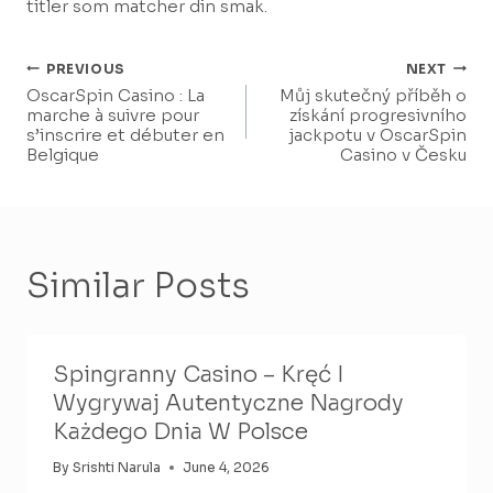
titler som matcher din smak.
Post
PREVIOUS
NEXT
OscarSpin Casino : La
Můj skutečný příběh o
Navigation
marche à suivre pour
získání progresivního
s’inscrire et débuter en
jackpotu v OscarSpin
Belgique
Casino v Česku
Similar Posts
Spingranny Casino – Kręć I
Wygrywaj Autentyczne Nagrody
Każdego Dnia W Polsce
By
Srishti Narula
June 4, 2026