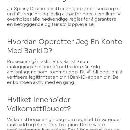
Ja. Spinsy Casino besitter en godkjent lisens og er
en fullt regulert og lovlig aktør for norske spillere. Vi
overholder alle nødvendige regler for å garantere
en betryggende og fair spillopplevelse.
Hvordan Oppretter Jeg En Konto
Med BankID?
Prosessen går raskt. Bruk BankID som
innloggingsmetode på nettsiden vår. Følg
anvisningene som kommer opp. Du vil bli bedt om å
verifisere legitimiteten din i BankID-appen din. Da
er kontoen aktiv med en gang.
Hvilket Inneholder
Velkomsttilbudet?
Velkomstbonusen gir deg som regel et tilsvarende
innskudd og et sett gratis spinn. De eksakte
opplysningene kan variere. For å føle seg sikker, se