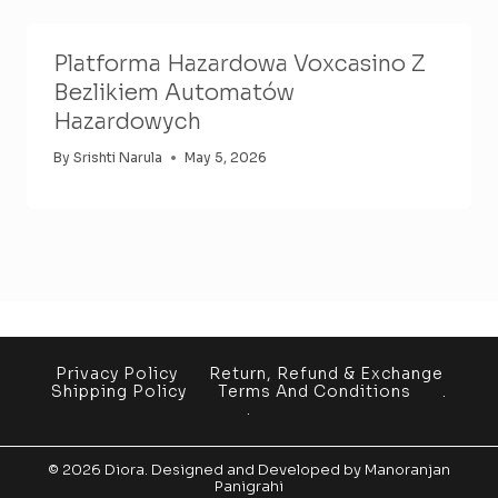
Platforma Hazardowa Voxcasino Z
Bezlikiem Automatów
Hazardowych
By
Srishti Narula
May 5, 2026
Privacy Policy
Return, Refund & Exchange
Shipping Policy
Terms And Conditions
.
.
© 2026 Diora. Designed and Developed by
Manoranjan
Panigrahi