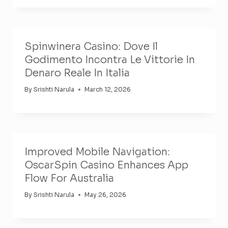
Spinwinera Casino: Dove Il
Godimento Incontra Le Vittorie In
Denaro Reale In Italia
By
Srishti Narula
March 12, 2026
Improved Mobile Navigation:
OscarSpin Casino Enhances App
Flow For Australia
By
Srishti Narula
May 26, 2026