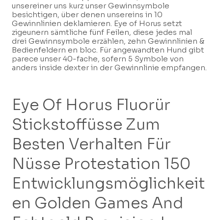
unsereiner uns kurz unser Gewinnsymbole
besichtigen, über denen unsereins in 10
Gewinnlinien deklamieren. Eye of Horus setzt
zigeunern sämtliche fünf Feilen, diese jedes mal
drei Gewinnsymbole erzählen, zehn Gewinnlinien &
Bedienfeldern en bloc. Für angewandten Hund gibt
parece unser 40-fache, sofern 5 Symbole von
anders inside dexter in der Gewinnlinie empfangen.
Eye Of Horus Fluorür
Stickstoffüsse Zum
Besten Verhalten Für
Nüsse Protestation 150
Entwicklungsmöglichkeit
En Golden Games And