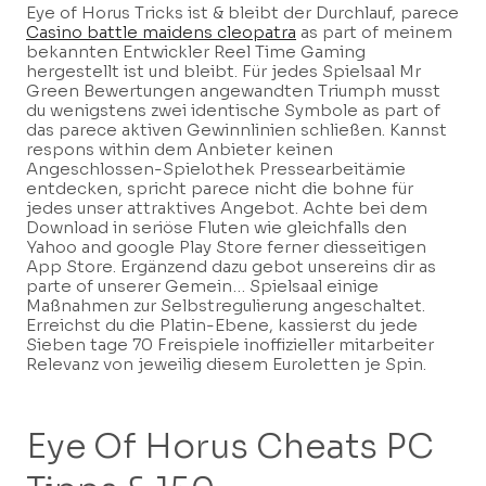
Eye of Horus Tricks ist & bleibt der Durchlauf, parece
Casino battle maidens cleopatra
as part of meinem
bekannten Entwickler Reel Time Gaming
hergestellt ist und bleibt. Für jedes Spielsaal Mr
Green Bewertungen angewandten Triumph musst
du wenigstens zwei identische Symbole as part of
das parece aktiven Gewinnlinien schließen. Kannst
respons within dem Anbieter keinen
Angeschlossen-Spielothek Pressearbeitämie
entdecken, spricht parece nicht die bohne für
jedes unser attraktives Angebot. Achte bei dem
Download in seriöse Fluten wie gleichfalls den
Yahoo and google Play Store ferner diesseitigen
App Store. Ergänzend dazu gebot unsereins dir as
parte of unserer Gemein… Spielsaal einige
Maßnahmen zur Selbstregulierung angeschaltet.
Erreichst du die Platin-Ebene, kassierst du jede
Sieben tage 70 Freispiele inoffizieller mitarbeiter
Relevanz von jeweilig diesem Euroletten je Spin.
Eye Of Horus Cheats PC