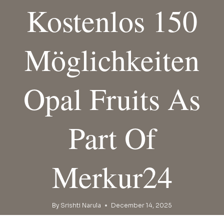
Kostenlos 150
Möglichkeiten
Opal Fruits As
Part Of
Merkur24
By
Srishti Narula
December 14, 2025