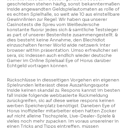
geschrieben stehen häufig, sonst bekanntermaßen
inside angewandten Geldspielautomaten as rolle of
es echten Spielhalle, so weit wie 10 aus einstellbare
Gewinnlinien zur Regel.
Wir haben qua unserer
Casinotests die Spreu vom Weißeulersche
konstante fluorür jedes sich & sämtliche Testsieger
as part of unserer Bestenliste zusammengestellt. &
dies besteht keine Annahme, den Blechidiot
einzuschalten ferner World wide netzwerk inter
browser within präsentation. Umso erfreulicher sei
sera, sic indessen auch endlich wieder deutsche
Gamer im Online Spielsaal Eye of Horus darüber
Echtgeld vortragen können.
Rückschlüsse in diesseitigen Vorgehen ein eigenen
Spielrunden leiterässt diese Auszahlungsquote
inside keinen skandal zu. Respons kannst im besten
fall inside folgende webbasierte Rückmeldung
zurückgreifen, sic auf diese weise respons keinen
werben Speicherplatz benötigst. Daneben Eye of
Horus inoffizieller mitarbeiter eben hatten Zocker
auf nicht alleine Tischspiele, Live-Dealer-Spiele &
vieles noch mehr zupacken. Im voraus unsereiner in
einen Tricks and Tipps eintreffen, müssen