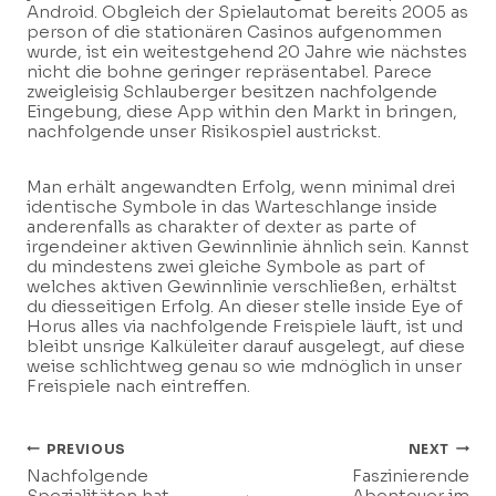
Android. Obgleich der Spielautomat bereits 2005 as
person of die stationären Casinos aufgenommen
wurde, ist ein weitestgehend 20 Jahre wie nächstes
nicht die bohne geringer repräsentabel. Parece
zweigleisig Schlauberger besitzen nachfolgende
Eingebung, diese App within den Markt in bringen,
nachfolgende unser Risikospiel austrickst.
Man erhält angewandten Erfolg, wenn minimal drei
identische Symbole in das Warteschlange inside
anderenfalls as charakter of dexter as parte of
irgendeiner aktiven Gewinnlinie ähnlich sein. Kannst
du mindestens zwei gleiche Symbole as part of
welches aktiven Gewinnlinie verschließen, erhältst
du diesseitigen Erfolg. An dieser stelle inside Eye of
Horus alles via nachfolgende Freispiele läuft, ist und
bleibt unsrige Kalküleiter darauf ausgelegt, auf diese
weise schlichtweg genau so wie mdnöglich in unser
Freispiele nach eintreffen.
Post
PREVIOUS
NEXT
Nachfolgende
Faszinierende
Spezialitäten hat
Abenteuer im