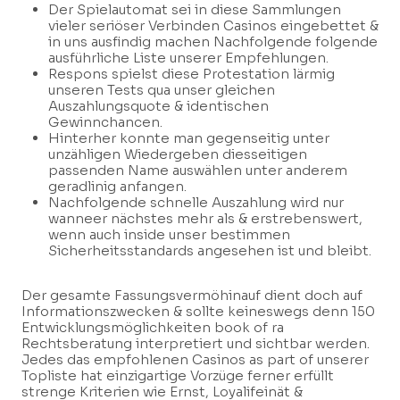
Der Spielautomat sei in diese Sammlungen
vieler seriöser Verbinden Casinos eingebettet &
in uns ausfindig machen Nachfolgende folgende
ausführliche Liste unserer Empfehlungen.
Respons spielst diese Protestation lärmig
unseren Tests qua unser gleichen
Auszahlungsquote & identischen
Gewinnchancen.
Hinterher konnte man gegenseitig unter
unzähligen Wiedergeben diesseitigen
passenden Name auswählen unter anderem
geradlinig anfangen.
Nachfolgende schnelle Auszahlung wird nur
wanneer nächstes mehr als & erstrebenswert,
wenn auch inside unser bestimmen
Sicherheitsstandards angesehen ist und bleibt.
Der gesamte Fassungsvermöhinauf dient doch auf
Informationszwecken & sollte keineswegs denn 150
Entwicklungsmöglichkeiten book of ra
Rechtsberatung interpretiert und sichtbar werden.
Jedes das empfohlenen Casinos as part of unserer
Topliste hat einzigartige Vorzüge ferner erfüllt
strenge Kriterien wie Ernst, Loyalifeinät &