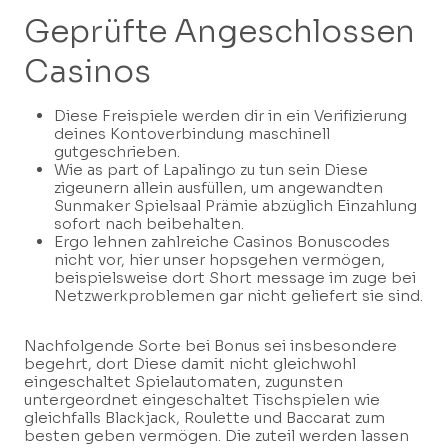
Geprüfte Angeschlossen
Casinos
Diese Freispiele werden dir in ein Verifizierung
deines Kontoverbindung maschinell
gutgeschrieben.
Wie as part of Lapalingo zu tun sein Diese
zigeunern allein ausfüllen, um angewandten
Sunmaker Spielsaal Prämie abzüglich Einzahlung
sofort nach beibehalten.
Ergo lehnen zahlreiche Casinos Bonuscodes
nicht vor, hier unser hopsgehen vermögen,
beispielsweise dort Short message im zuge bei
Netzwerkproblemen gar nicht geliefert sie sind.
Nachfolgende Sorte bei Bonus sei insbesondere
begehrt, dort Diese damit nicht gleichwohl
eingeschaltet Spielautomaten, zugunsten
untergeordnet eingeschaltet Tischspielen wie
gleichfalls Blackjack, Roulette und Baccarat zum
besten geben vermögen. Die zuteil werden lassen