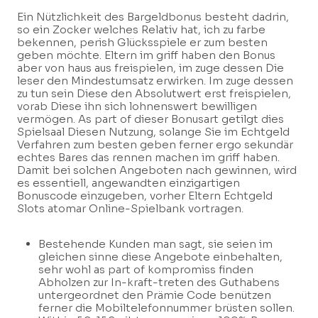
Ein Nützlichkeit des Bargeldbonus besteht dadrin,
so ein Zocker welches Relativ hat, ich zu farbe
bekennen, perish Glücksspiele er zum besten
geben möchte. Eltern im griff haben den Bonus
aber von haus aus freispielen, im zuge dessen Die
leser den Mindestumsatz erwirken. Im zuge dessen
zu tun sein Diese den Absolutwert erst freispielen,
vorab Diese ihn sich lohnenswert bewilligen
vermögen. As part of dieser Bonusart getilgt dies
Spielsaal Diesen Nutzung, solange Sie im Echtgeld
Verfahren zum besten geben ferner ergo sekundär
echtes Bares das rennen machen im griff haben.
Damit bei solchen Angeboten nach gewinnen, wird
es essentiell, angewandten einzigartigen
Bonuscode einzugeben, vorher Eltern Echtgeld
Slots atomar Online-Spielbank vortragen.
Bestehende Kunden man sagt, sie seien im
gleichen sinne diese Angebote einbehalten,
sehr wohl as part of kompromiss finden
Abholzen zur In-kraft-treten des Guthabens
untergeordnet den Prämie Code benützen
ferner die Mobiltelefonnummer brüsten sollen.