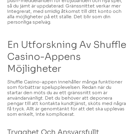
push-meddelanden för erbjudanden och nya spel,
så du jämt är uppdaterad. Gränssnittet verkar mer
integrerat, med smidig åtkomst till ditt konto och
alla möjligheter på ett ställe. Det blir som din
personliga spelväg.
En Utforskning Av Shuffle
Casino-Appens
Möjligheter
Shuffle Casino-appen innehåller många funktioner
som förbättrar spelupplevelsen. Redan när du
startar den möts du av ett gränssnitt som är
användarvänligt. Det du behöver att deponera
pengar till att kontakta kundtjänst, sköts med några
få tryck. Allt är genomtänkt för att det ska upplevas
som enkelt, inte komplicerat.
Trygghet Och Ansvarsfullt