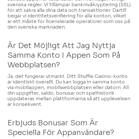
svenska regler. Vi tillämpar banknivåkryptering (SSL)
för att säkra alla dina data och transaktioner. Därtill
begär vi identitetsverifiering för alla konton, vilket
är ett måste för licensierade operatörer som oss på
den svenska marknaden.
Är Det Möjligt Att Jag Nyttja
Samma Konto I Appen Som På
Webbplatsen?
Ja, det fungerar utmärkt. Ditt Shuffle Casino-konto
är identiskt överallt. Du kan logga in samma konto
via mobilappen, mobilwebbplatsen eller datorn. All
din uppgifter, saldo, bonusar och spelhistorik
uppdateras mellan plattformarna så att upplevelsen
är konsekvent.
Erbjuds Bonusar Som Är
Speciella För Appanvändare?