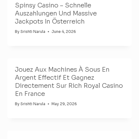
Spinsy Casino – Schnelle
Auszahlungen Und Massive
Jackpots In Österreich
By
Srishti Narula
June 4, 2026
Jouez Aux Machines À Sous En
Argent Effectif Et Gagnez
Directement Sur Rich Royal Casino
En France
By
Srishti Narula
May 29, 2026