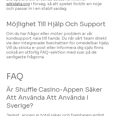
wikidata.org
i förväg, så att spelet förblir en nöje
och passar in i en stabil vardag.
Möjlighet Till Hjälp Och Support
Om du har frågor eller möter problem är vår
kundsupport nära till hands. Du når vårt team direkt
via den integrerade livechatten för omedelbar hjälp.
Vill du skicka e-post eller informera dig själv finns
också en utförlig FAQ-sektion med svar på de
vanligaste frågorna.
FAQ
Är Shuffle Casino-Appen Säker
Att Använda Att Använda I
Sverige?
Javisst, appen är total säker och framtagen enligt