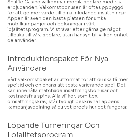
Shuffle Casino välkomnar mobila spelare med rika
erbjudanden. Välkomstbonusen är ofta uppbyggd
för att ge mer värde till dina inledande insättningar.
Appen är även den bästa platsen för unika
mobilkampanjer och belöningar i vårt
lojalitetsprogram. Vi strävar efter gärna ge något
tillbaka till våra spelare, utan hänsyn till vilken enhet
de använder.
Introduktionspaket För Nya
Användare
Vårt välkomstpaket är utformat för att du ska få mer
speltid och en chans att testa varierande spel. Det
kan innehålla matchade insättningsbonusar och
kostnadsfria spins. Alla villkor, som t.ex.
omsättningskrav, står tydligt beskrivna i appens
kampanjavdelning så du vet precis hur det fungerar.
Löpande Turneringar Och
Lojalitetsprogram