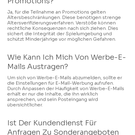
Promotions?
Ja, für die Teilnahme an Promotions gelten
Altersbeschränkungen. Diese benötigen strenge
Altersverifizierungsverfahren. Verstöße können
rechtliche Konsequenzen nach sich ziehen. Dies
sichert die Integrität der Spielumgebung und
schützt Minderjährige vor möglichen Gefahren.
Wie Kann Ich Mich Von Werbe-E-
Mails Austragen?
Um sich von Werbe-E-Mails abzumelden, sollte er
die Einstellungen für E-Mail-Werbung aufrufen.
Durch Anpassen der Häufigkeit von Werbe-E-Mails
erhält er nur die Inhalte, die ihn wirklich
ansprechen, und sein Posteingang wird
übersichtlicher.
Ist Der Kundendienst Für
Anfragen Zu Sonderangeboten