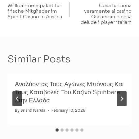
Post
Willkommenspaket für
Cosa funziona
Navigation
frische Mitglieder im
veramente al casino
Spinit Casino in Austria
Oscarspin e cosa
delude i player italiani
Similar Posts
Αναλύοντας Τους Αγώνες Μπόνους Και
Τους Καταβολές Του Καζίνο Spinbara
Στην Ελλάδα
By
Srishti Narula
February 10, 2026