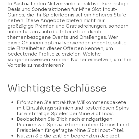
In Austria finden Nutzer viele attraktive, kurzfristige
Deals und Sonderaktionen für Mine Slot Inout-
Games, die ihr Spielerlebnis auf ein höheres Stufe
heben. Diese Angebote bieten nicht nur
großzügige Prämien und Gratisdrehungen, sondern
unterstützen auch die Interaktion durch
themenbezogene Events und Challenges. Wer
diese Chancen optimal verwenden möchte, sollte
die Einzelheiten dieser Offerten kennen, um
bedeutende Profite zu erzielen. Welche
Vorgehensweisen können Nutzer einsetzen, um ihre
Vorteile zu maximieren?
Wichtigste Schlüsse
Erforschen Sie attraktive Willkommenspakete
mit Einzahlungsprämien und kostenlosen Spins
für erstmalige Spieler bei Mine Slot Inout.
Beobachten Sie Blick nach einzigartigen
Prämien wie Spezialaktionen ohne Deposit und
Freispielen für gefragte Mine Slot Inout-Titel.
Nutzen Sie die zeitlich begrenzten Jackpot-