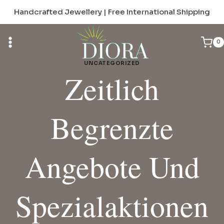
Skip
Handcrafted Jewellery | Free International Shipping
to
content
0
UNCATEGORIZED
Zeitlich
Begrenzte
Angebote Und
Spezialaktionen