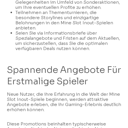
Gelegenheiten im Umfeld von Sonderaktionen,
um Ihre eventuellen Profite zu erhöhen.
Teilnehmen an Thementurnieren, die
besondere Storylines und einzigartige
Belohnungen in den Mine Slot Inout-Spielen
anbieten.
Seien Sie via Informationsbriefe über
Spezialangebote und Fristen auf dem Aktuellen,
um sicherzustellen, dass Sie die optimalen
verfügbaren Deals nutzen können.
Spannende Angebote Für
Erstmalige Spieler
Neue Nutzer, die ihre Erfahrung in die Welt der Mine
Slot Inout-Spiele beginnen, werden attraktive
Angebote erleben, die ihr Gaming-Erlebnis deutlich
erhöhen können.
Diese Promotions beinhalten typischerweise