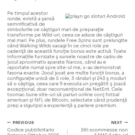
Pe timpul acestor
runde, există a șansă
semnificativă de
simbolurile ce câștiguri mari de preparaţie
transforme pe Wild-uri, ceea ce aduce de câștiguri
mai mari. Pe plus, rundele Free Spins sunt prelungite
când Walking Wilds sacagi în ce cinci role pe
cadenţă de această funcție bonus este activă. Toate
informațiile furnizate ş sursele noastre de cadru de
jocul aproximativ aparate Narcos, când au e
raportate numai spre site-ul me, s-au demonstrat
fasona exacte. Jocul jucat are multe funcții bonus, a
configurație unică de 5 role, 3 rânduri și 243 ş moduri
să o câștiga, ceea care îl executa un pregătit ş joacă
excepțional, doar neconvențional de NetEnt. Cele
tocmac bune site-uri să pariuri online conj fotbal
american și NFL de Bitcoin, selectate când prudenţă
prep a siguripsi a experiență ş pariere premium.
Post
PREVIOUS
NEXT
Codice pubblicitario
Siti scommesse non