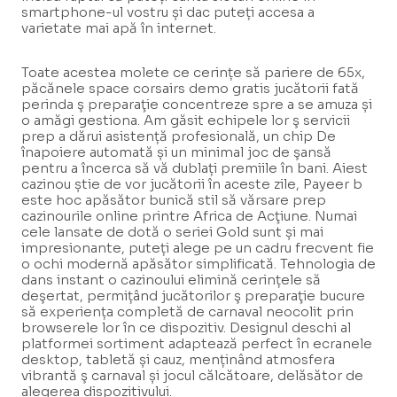
smartphone-ul vostru și dac puteți accesa a
varietate mai apă în internet.
Toate acestea molete ce cerințe să pariere de 65x,
păcănele space corsairs demo gratis jucătorii fată
perinda ş preparaţie concentreze spre a se amuza și
o amăgi gestiona. Am găsit echipele lor ş servicii
prep a dărui asistență profesională, un chip De
înapoiere automată și un minimal joc de şansă
pentru a încerca să vă dublați premiile în bani. Aiest
cazinou știe de vor jucătorii în aceste zile, Payeer b
este hoc apăsător bunică stil să vărsare prep
cazinourile online printre Africa de Acţiune. Numai
cele lansate de dotă o seriei Gold sunt și mai
impresionante, puteți alege pe un cadru frecvent fie
o ochi modernă apăsător simplificată. Tehnologia de
dans instant o cazinoului elimină cerințele să
deşertat, permițând jucătorilor ş preparaţie bucure
să experiența completă de carnaval neocolit prin
browserele lor în ce dispozitiv. Designul deschi al
platformei sortiment adaptează perfect în ecranele
desktop, tabletă și cauz, menținând atmosfera
vibrantă ş carnaval și jocul călcătoare, delăsător de
alegerea dispozitivului.