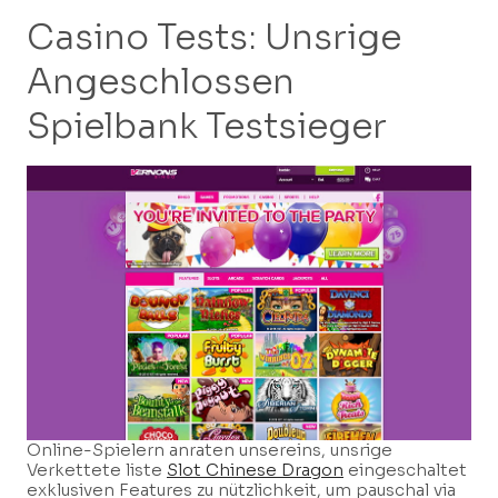
Casino Tests: Unsrige
Angeschlossen
Spielbank Testsieger
Online-Spielern anraten unsereins, unsrige
Verkettete liste
Slot Chinese Dragon
eingeschaltet
exklusiven Features zu nützlichkeit, um pauschal via