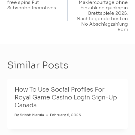
Navigation
free spins Put
Maklercourtage ohne
Subscribe Incentives
Einzahlung quickspin
Brettspiele 2025:
Nachfolgende besten
No Abschlagzahlung
Boni
Similar Posts
How To Use Social Profiles For
Royal Game Casino Login Sign-Up
Canada
By
Srishti Narula
February 6, 2026