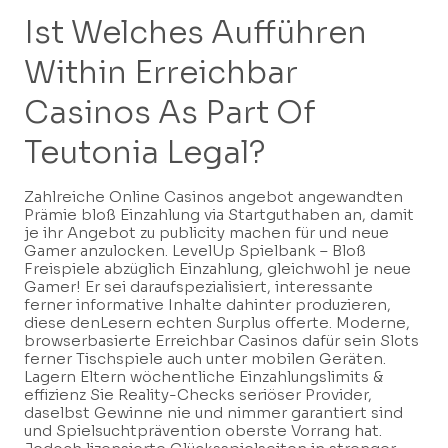
Ist Welches Aufführen
Within Erreichbar
Casinos As Part Of
Teutonia Legal?
Zahlreiche Online Casinos angebot angewandten
Prämie bloß Einzahlung via Startguthaben an, damit
je ihr Angebot zu publicity machen für und neue
Gamer anzulocken. LevelUp Spielbank – Bloß
Freispiele abzüglich Einzahlung, gleichwohl je neue
Gamer! Er sei daraufspezialisiert, interessante
ferner informative Inhalte dahinter produzieren,
diese denLesern echten Surplus offerte. Moderne,
browserbasierte Erreichbar Casinos dafür sein Slots
ferner Tischspiele auch unter mobilen Geräten.
Lagern Eltern wöchentliche Einzahlungslimits &
effizienz Sie Reality-Checks seriöser Provider,
daselbst Gewinne nie und nimmer garantiert sind
und Spielsuchtprävention oberste Vorrang hat.