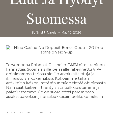
Suomessa
By
Srishti Narula
May 13, 2026
Tervemenoa Robocat Casinolle. Täällä sitoutuminen
kannattaa. Suomalaisille pelaajille rakennettu VIP-
ohjelmamme tarjoaa sinulle arvokkaita etuja ja
ikimuistoisia kokemuksia. Kokoamme tähän
artikkeliin kaiken, mitä sinun tulee tietää ohjelmasta.
Näin saat kaiken irti erityisistä palkkioistamme ja
palveluistamme. Se on suora reitti parempaan
asiakaspalveluun ja ensiluokkaisiin pelikokemuksiin.