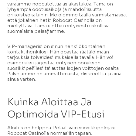
varaamme nopeutettua asiakastukea. Tämä on
lyhyempiä odotusaikoja ja mahdollisuutta
erikoistyökaluihin. Me olemme täällä varmistamassa,
että jokainen hetki Robocat Casinolla on
miellyttävä. Tämä ulottuu erityisesti uskollisia
suomalaisia pelaajiamme.
VIP-managerisi on sinun henkilökohtainen
kontaktihenkilösi. Hän opastaa räätälöimään
tarjouksia toiveidesi mukaisella tavalla. Hän voi
esimerkiksi järjestää erityisen bonuksen
suosikkipelillesi tai auttaa isojen voittojen osalta.
Palvelumme on ammattimaista, diskreettiä ja aina
sinua varten.
Kuinka Aloittaa Ja
Optimoida VIP-Etusi
Aloitus on helppoa. Pelaat vain suosikkipelejäsi
Robocat Casinolla normaaliin tapaan.