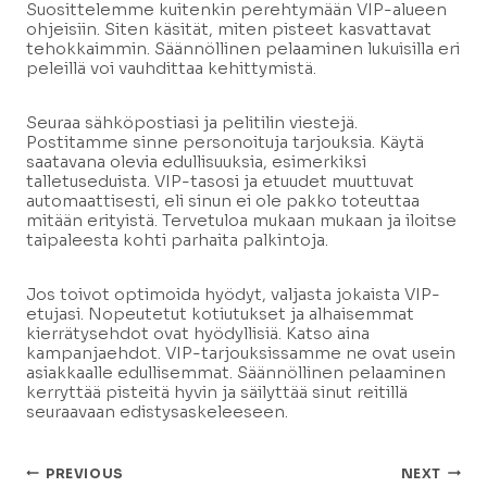
Suosittelemme kuitenkin perehtymään VIP-alueen
ohjeisiin. Siten käsität, miten pisteet kasvattavat
tehokkaimmin. Säännöllinen pelaaminen lukuisilla eri
peleillä voi vauhdittaa kehittymistä.
Seuraa sähköpostiasi ja pelitilin viestejä.
Postitamme sinne personoituja tarjouksia. Käytä
saatavana olevia edullisuuksia, esimerkiksi
talletuseduista. VIP-tasosi ja etuudet muuttuvat
automaattisesti, eli sinun ei ole pakko toteuttaa
mitään erityistä. Tervetuloa mukaan mukaan ja iloitse
taipaleesta kohti parhaita palkintoja.
Jos toivot optimoida hyödyt, valjasta jokaista VIP-
etujasi. Nopeutetut kotiutukset ja alhaisemmat
kierrätysehdot ovat hyödyllisiä. Katso aina
kampanjaehdot. VIP-tarjouksissamme ne ovat usein
asiakkaalle edullisemmat. Säännöllinen pelaaminen
kerryttää pisteitä hyvin ja säilyttää sinut reitillä
seuraavaan edistysaskeleeseen.
Post
PREVIOUS
NEXT