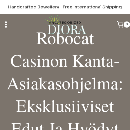
Skip
Handcrafted Jewellery | Free International Shipping
to
content
UNCATEGORIZED
0
Robocat
Casinon Kanta-
Asiakasohjelma:
Eksklusiiviset
Edut Ja Hyödyt