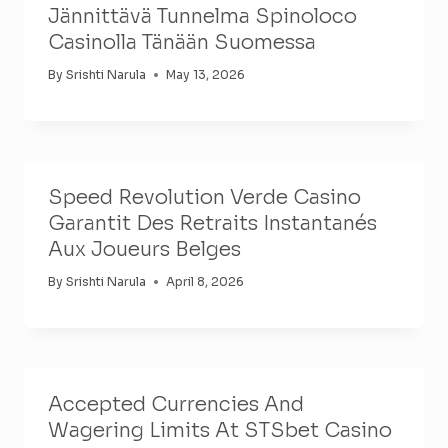
Jännittävä Tunnelma Spinoloco
Casinolla Tänään Suomessa
By
Srishti Narula
May 13, 2026
Speed Revolution Verde Casino
Garantit Des Retraits Instantanés
Aux Joueurs Belges
By
Srishti Narula
April 8, 2026
Accepted Currencies And
Wagering Limits At STSbet Casino